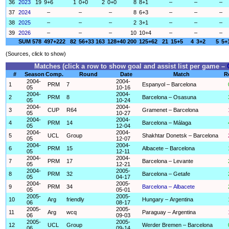
36
2023
19
9+6
1
0+0
2
0+0
8
8+1
–
–
–
37
2024
–
–
–
8
6+3
–
–
–
38
2025
–
–
–
2
3+1
–
–
–
39
2026
–
–
–
10
10+4
–
–
–
SUM
578
497+222
82
56+33
163
128+40
200
125+62
21
15+5
4
3+2
5
5+
(Sources, click to show)
Matches (click a row to show goal and assist list per game –
#
Season
Comp.
Round
Date
Match
R
2004-
2004-
1
PRM
7
Espanyol – Barcelona
05
10-16
2004-
2004-
2
PRM
8
Barcelona – Osasuna
05
10-24
2004-
2004-
3
CUP
R64
Gramenet – Barcelona
05
10-27
2004-
2004-
4
PRM
14
Barcelona – Málaga
05
12-04
2004-
2004-
5
UCL
Group
Shakhtar Donetsk – Barcelona
05
12-07
2004-
2004-
6
PRM
15
Albacete – Barcelona
05
12-11
2004-
2004-
7
PRM
17
Barcelona – Levante
05
12-21
2004-
2005-
8
PRM
32
Barcelona – Getafe
05
04-17
2004-
2005-
9
PRM
34
Barcelona – Albacete
05
05-01
2005-
2005-
10
Arg
friendly
Hungary – Argentina
06
08-17
2005-
2005-
11
Arg
wcq
Paraguay – Argentina
06
09-03
2005-
2005-
12
UCL
Group
Werder Bremen – Barcelona
06
09-14