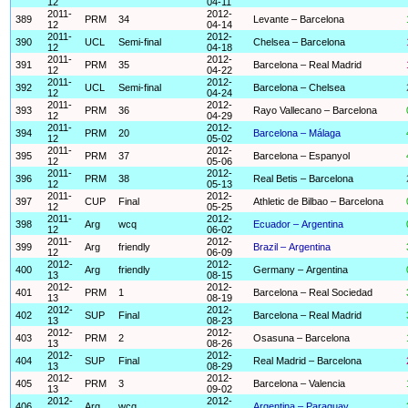
12
04-11
2011-
2012-
389
PRM
34
Levante – Barcelona
12
04-14
2011-
2012-
390
UCL
Semi-final
Chelsea – Barcelona
12
04-18
2011-
2012-
391
PRM
35
Barcelona – Real Madrid
12
04-22
2011-
2012-
392
UCL
Semi-final
Barcelona – Chelsea
12
04-24
2011-
2012-
393
PRM
36
Rayo Vallecano – Barcelona
12
04-29
2011-
2012-
394
PRM
20
Barcelona – Málaga
12
05-02
2011-
2012-
395
PRM
37
Barcelona – Espanyol
12
05-06
2011-
2012-
396
PRM
38
Real Betis – Barcelona
12
05-13
2011-
2012-
397
CUP
Final
Athletic de Bilbao – Barcelona
12
05-25
2011-
2012-
398
Arg
wcq
Ecuador – Argentina
12
06-02
2011-
2012-
399
Arg
friendly
Brazil – Argentina
12
06-09
2012-
2012-
400
Arg
friendly
Germany – Argentina
13
08-15
2012-
2012-
401
PRM
1
Barcelona – Real Sociedad
13
08-19
2012-
2012-
402
SUP
Final
Barcelona – Real Madrid
13
08-23
2012-
2012-
403
PRM
2
Osasuna – Barcelona
13
08-26
2012-
2012-
404
SUP
Final
Real Madrid – Barcelona
13
08-29
2012-
2012-
405
PRM
3
Barcelona – Valencia
13
09-02
2012-
2012-
406
Arg
wcq
Argentina – Paraguay