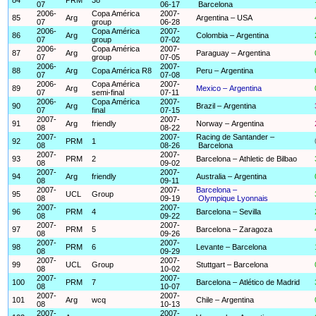
07
06-17
Barcelona
2006-
Copa América
2007-
85
Arg
Argentina – USA
07
group
06-28
2006-
Copa América
2007-
86
Arg
Colombia – Argentina
07
group
07-02
2006-
Copa América
2007-
87
Arg
Paraguay – Argentina
07
group
07-05
2006-
2007-
88
Arg
Copa América R8
Peru – Argentina
07
07-08
2006-
Copa América
2007-
89
Arg
Mexico – Argentina
07
semi-final
07-11
2006-
Copa América
2007-
90
Arg
Brazil – Argentina
07
final
07-15
2007-
2007-
91
Arg
friendly
Norway – Argentina
08
08-22
2007-
2007-
Racing de Santander –
92
PRM
1
08
08-26
Barcelona
2007-
2007-
93
PRM
2
Barcelona – Athletic de Bilbao
08
09-02
2007-
2007-
94
Arg
friendly
Australia – Argentina
08
09-11
2007-
2007-
Barcelona –
95
UCL
Group
08
09-19
Olympique Lyonnais
2007-
2007-
96
PRM
4
Barcelona – Sevilla
08
09-22
2007-
2007-
97
PRM
5
Barcelona – Zaragoza
08
09-26
2007-
2007-
98
PRM
6
Levante – Barcelona
08
09-29
2007-
2007-
99
UCL
Group
Stuttgart – Barcelona
08
10-02
2007-
2007-
100
PRM
7
Barcelona – Atlético de Madrid
08
10-07
2007-
2007-
101
Arg
wcq
Chile – Argentina
08
10-13
2007-
2007-