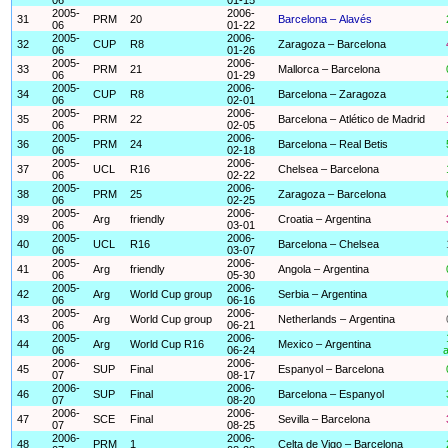
2005-
2006-
31
PRM
20
Barcelona – Alavés
06
01-22
2005-
2006-
32
CUP
R8
Zaragoza – Barcelona
06
01-26
2005-
2006-
33
PRM
21
Mallorca – Barcelona
06
01-29
2005-
2006-
34
CUP
R8
Barcelona – Zaragoza
06
02-01
2005-
2006-
35
PRM
22
Barcelona – Atlético de Madrid
06
02-05
2005-
2006-
36
PRM
24
Barcelona – Real Betis
06
02-18
2005-
2006-
37
UCL
R16
Chelsea – Barcelona
06
02-22
2005-
2006-
38
PRM
25
Zaragoza – Barcelona
06
02-25
2005-
2006-
39
Arg
friendly
Croatia – Argentina
06
03-01
2005-
2006-
40
UCL
R16
Barcelona – Chelsea
06
03-07
2005-
2006-
41
Arg
friendly
Angola – Argentina
06
05-30
2005-
2006-
42
Arg
World Cup group
Serbia – Argentina
06
06-16
2005-
2006-
43
Arg
World Cup group
Netherlands – Argentina
06
06-21
2005-
2006-
44
Arg
World Cup R16
Mexico – Argentina
06
06-24
a
2006-
2006-
45
SUP
Final
Espanyol – Barcelona
07
08-17
2006-
2006-
46
SUP
Final
Barcelona – Espanyol
07
08-20
2006-
2006-
47
SCE
Final
Sevilla – Barcelona
07
08-25
2006-
2006-
48
PRM
1
Celta de Vigo – Barcelona