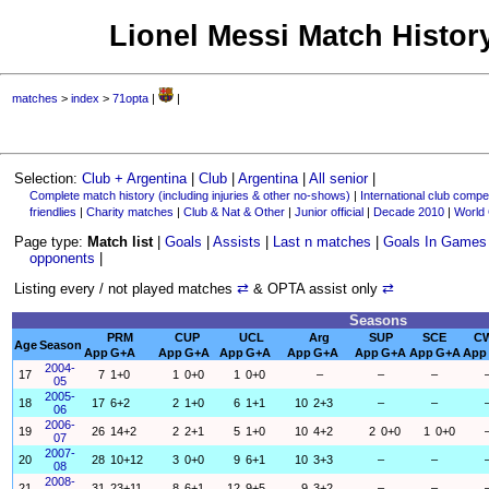
Lionel Messi Match History
matches
>
index
>
71opta
|
|
Selection:
Club + Argentina
|
Club
|
Argentina
|
All senior
|
Complete match history (including injuries & other no-shows)
|
International club compet
friendlies
|
Charity matches
|
Club & Nat & Other
|
Junior official
|
Decade 2010
|
World
Page type:
Match list
|
Goals
|
Assists
|
Last n matches
|
Goals In Games
opponents
|
Listing every / not played matches
⇄
& OPTA assist only
⇄
Seasons
PRM
CUP
UCL
Arg
SUP
SCE
C
Age
Season
App
G+A
App
G+A
App
G+A
App
G+A
App
G+A
App
G+A
App
2004-
17
7
1+0
1
0+0
1
0+0
–
–
–
05
2005-
18
17
6+2
2
1+0
6
1+1
10
2+3
–
–
06
2006-
19
26
14+2
2
2+1
5
1+0
10
4+2
2
0+0
1
0+0
07
2007-
20
28
10+12
3
0+0
9
6+1
10
3+3
–
–
08
2008-
21
31
23+11
8
6+1
12
9+5
9
3+2
–
–