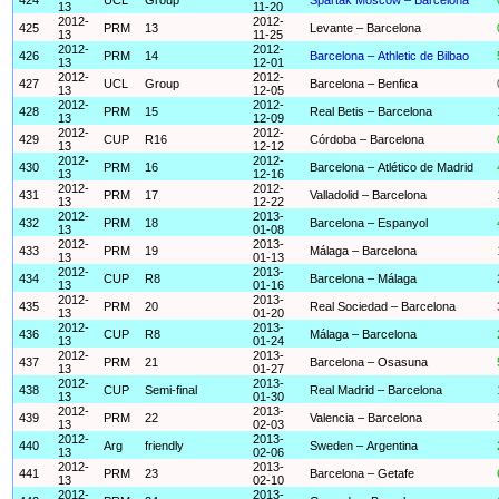
13
11-20
2012-
2012-
425
PRM
13
Levante – Barcelona
13
11-25
2012-
2012-
426
PRM
14
Barcelona – Athletic de Bilbao
13
12-01
2012-
2012-
427
UCL
Group
Barcelona – Benfica
13
12-05
2012-
2012-
428
PRM
15
Real Betis – Barcelona
13
12-09
2012-
2012-
429
CUP
R16
Córdoba – Barcelona
13
12-12
2012-
2012-
430
PRM
16
Barcelona – Atlético de Madrid
13
12-16
2012-
2012-
431
PRM
17
Valladolid – Barcelona
13
12-22
2012-
2013-
432
PRM
18
Barcelona – Espanyol
13
01-08
2012-
2013-
433
PRM
19
Málaga – Barcelona
13
01-13
2012-
2013-
434
CUP
R8
Barcelona – Málaga
13
01-16
2012-
2013-
435
PRM
20
Real Sociedad – Barcelona
13
01-20
2012-
2013-
436
CUP
R8
Málaga – Barcelona
13
01-24
2012-
2013-
437
PRM
21
Barcelona – Osasuna
13
01-27
2012-
2013-
438
CUP
Semi-final
Real Madrid – Barcelona
13
01-30
2012-
2013-
439
PRM
22
Valencia – Barcelona
13
02-03
2012-
2013-
440
Arg
friendly
Sweden – Argentina
13
02-06
2012-
2013-
441
PRM
23
Barcelona – Getafe
13
02-10
2012-
2013-