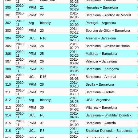
11
01-26
2010-
2011-
300
PRM
21
Hércules – Barcelona
11
01-29
2010-
2011-
301
PRM
22
Barcelona – Atlético de Madrid
11
02-05
2010-
2011-
302
Arg
friendly
Portugal – Argentina
11
02-09
2010-
2011-
303
PRM
23
Sporting de Gijón – Barcelona
11
02-12
2010-
2011-
304
UCL
R16
Arsenal – Barcelona
11
02-16
2010-
2011-
305
PRM
24
Barcelona – Athletic de Bilbao
11
02-20
2010-
2011-
306
PRM
25
Mallorca – Barcelona
11
02-26
2010-
2011-
307
PRM
26
Valencia – Barcelona
11
03-02
2010-
2011-
308
PRM
27
Barcelona – Zaragoza
11
03-05
2010-
2011-
309
UCL
R16
Barcelona – Arsenal
11
03-08
2010-
2011-
310
PRM
28
Sevilla – Barcelona
11
03-13
2010-
2011-
311
PRM
29
Barcelona – Getafe
11
03-19
2010-
2011-
312
Arg
friendly
USA – Argentina
11
03-26
2010-
2011-
313
PRM
30
Villarreal – Barcelona
11
04-02
2010-
2011-
314
UCL
R8
Barcelona – Shakhtar Donetsk
11
04-06
2010-
2011-
315
PRM
31
Barcelona – Almería
11
04-09
2010-
2011-
316
UCL
R8
Shakhtar Donetsk – Barcelona
11
04-12
2010-
2011-