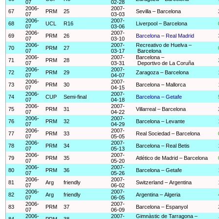
07
02-28
2006-
2007-
67
PRM
25
Sevilla – Barcelona
07
03-03
2006-
2007-
68
UCL
R16
Liverpool – Barcelona
07
03-06
2006-
2007-
69
PRM
26
Barcelona – Real Madrid
07
03-10
2006-
2007-
Recreativo de Huelva –
70
PRM
27
07
03-17
Barcelona
2006-
2007-
Barcelona –
71
PRM
28
07
03-31
Deportivo de La Coruña
2006-
2007-
72
PRM
29
Zaragoza – Barcelona
07
04-07
2006-
2007-
73
PRM
30
Barcelona – Mallorca
07
04-15
2006-
2007-
74
CUP
Semi-final
Barcelona – Getafe
07
04-18
2006-
2007-
75
PRM
31
Villarreal – Barcelona
07
04-22
2006-
2007-
76
PRM
32
Barcelona – Levante
07
04-29
2006-
2007-
77
PRM
33
Real Sociedad – Barcelona
07
05-05
2006-
2007-
78
PRM
34
Barcelona – Real Betis
07
05-13
2006-
2007-
79
PRM
35
Atlético de Madrid – Barcelona
07
05-20
2006-
2007-
80
PRM
36
Barcelona – Getafe
07
05-26
2006-
2007-
81
Arg
friendly
Switzerland – Argentina
07
06-02
2006-
2007-
82
Arg
friendly
Argentina – Algeria
07
06-05
2006-
2007-
83
PRM
37
Barcelona – Espanyol
07
06-09
2006-
2007-
Gimnàstic de Tarragona –
84
PRM
38