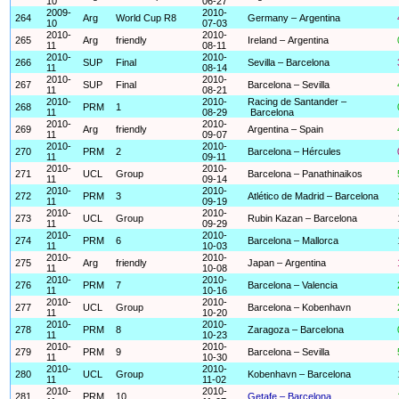
10
06-27
2009-
2010-
264
Arg
World Cup R8
Germany – Argentina
10
07-03
2010-
2010-
265
Arg
friendly
Ireland – Argentina
11
08-11
2010-
2010-
266
SUP
Final
Sevilla – Barcelona
11
08-14
2010-
2010-
267
SUP
Final
Barcelona – Sevilla
11
08-21
2010-
2010-
Racing de Santander –
268
PRM
1
11
08-29
Barcelona
2010-
2010-
269
Arg
friendly
Argentina – Spain
11
09-07
2010-
2010-
270
PRM
2
Barcelona – Hércules
11
09-11
2010-
2010-
271
UCL
Group
Barcelona – Panathinaikos
11
09-14
2010-
2010-
272
PRM
3
Atlético de Madrid – Barcelona
11
09-19
2010-
2010-
273
UCL
Group
Rubin Kazan – Barcelona
11
09-29
2010-
2010-
274
PRM
6
Barcelona – Mallorca
11
10-03
2010-
2010-
275
Arg
friendly
Japan – Argentina
11
10-08
2010-
2010-
276
PRM
7
Barcelona – Valencia
11
10-16
2010-
2010-
277
UCL
Group
Barcelona – Kobenhavn
11
10-20
2010-
2010-
278
PRM
8
Zaragoza – Barcelona
11
10-23
2010-
2010-
279
PRM
9
Barcelona – Sevilla
11
10-30
2010-
2010-
280
UCL
Group
Kobenhavn – Barcelona
11
11-02
2010-
2010-
281
PRM
10
Getafe – Barcelona