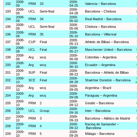
2008-
2009-
192
PRM
33
Valencia – Barcelona
09
04-25
2008-
2009-
193
UCL
Semi-final
Barcelona – Chelsea
09
04-28
2008-
2009-
194
PRM
34
Real Madrid – Barcelona
09
05-02
2008-
2009-
195
UCL
Semi-final
Chelsea – Barcelona
09
05-06
2008-
2009-
196
PRM
35
Barcelona – Villarreal
09
05-10
2008-
2009-
197
CUP
Final
Athletic de Bilbao – Barcelona
09
05-13
2008-
2009-
198
UCL
Final
Manchester United – Barcelona
09
05-27
2008-
2009-
199
Arg
wcq
Colombia – Argentina
09
06-06
2008-
2009-
200
Arg
wcq
Ecuador – Argentina
09
06-10
2009-
2009-
201
SUP
Final
Barcelona – Athletic de Bilbao
10
08-23
2009-
2009-
202
SCE
Final
Shakhtar Donetsk – Barcelona
10
08-28
a
2009-
2009-
203
Arg
wcq
Argentina – Brazil
10
09-05
2009-
2009-
204
Arg
wcq
Paraguay – Argentina
10
09-09
2009-
2009-
205
PRM
2
Getafe – Barcelona
10
09-12
2009-
2009-
206
UCL
Group
Inter – Barcelona
10
09-16
2009-
2009-
207
PRM
3
Barcelona – Atlético de Madrid
10
09-19
2009-
2009-
Racing de Santander –
208
PRM
4
10
09-22
Barcelona
2009-
2009-
209
PRM
5
Málaga – Barcelona
10
09-26