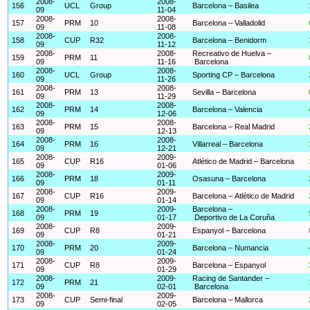
2008-
2008-
156
UCL
Group
Barcelona – Basilea
09
11-04
2008-
2008-
157
PRM
10
Barcelona – Valladolid
09
11-08
2008-
2008-
158
CUP
R32
Barcelona – Benidorm
09
11-12
2008-
2008-
Recreativo de Huelva –
159
PRM
11
09
11-16
Barcelona
2008-
2008-
160
UCL
Group
Sporting CP – Barcelona
09
11-26
2008-
2008-
161
PRM
13
Sevilla – Barcelona
09
11-29
2008-
2008-
162
PRM
14
Barcelona – Valencia
09
12-06
2008-
2008-
163
PRM
15
Barcelona – Real Madrid
09
12-13
2008-
2008-
164
PRM
16
Villarreal – Barcelona
09
12-21
2008-
2009-
165
CUP
R16
Atlético de Madrid – Barcelona
09
01-06
2008-
2009-
166
PRM
18
Osasuna – Barcelona
09
01-11
2008-
2009-
167
CUP
R16
Barcelona – Atlético de Madrid
09
01-14
2008-
2009-
Barcelona –
168
PRM
19
09
01-17
Deportivo de La Coruña
2008-
2009-
169
CUP
R8
Espanyol – Barcelona
09
01-21
2008-
2009-
170
PRM
20
Barcelona – Numancia
09
01-24
2008-
2009-
171
CUP
R8
Barcelona – Espanyol
09
01-29
2008-
2009-
Racing de Santander –
172
PRM
21
09
02-01
Barcelona
2008-
2009-
173
CUP
Semi-final
Barcelona – Mallorca
09
02-05