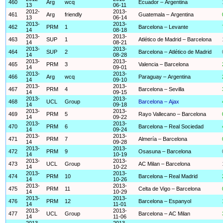
460
Arg
wcq
Ecuador – Argentina
13
06-11
2012-
2013-
461
Arg
friendly
Guatemala – Argentina
13
06-14
2013-
2013-
462
PRM
1
Barcelona – Levante
14
08-18
2013-
2013-
463
SUP
1
Atlético de Madrid – Barcelona
14
08-21
2013-
2013-
464
SUP
2
Barcelona – Atlético de Madrid
14
08-28
2013-
2013-
465
PRM
3
Valencia – Barcelona
14
09-01
2013-
2013-
466
Arg
wcq
Paraguay – Argentina
14
09-10
2013-
2013-
467
PRM
4
Barcelona – Sevilla
14
09-15
2013-
2013-
468
UCL
Group
Barcelona – Ajax
14
09-18
2013-
2013-
469
PRM
5
Rayo Vallecano – Barcelona
14
09-22
2013-
2013-
470
PRM
6
Barcelona – Real Sociedad
14
09-24
2013-
2013-
471
PRM
7
Almería – Barcelona
14
09-28
2013-
2013-
472
PRM
9
Osasuna – Barcelona
14
10-19
2013-
2013-
473
UCL
Group
AC Milan – Barcelona
14
10-22
2013-
2013-
474
PRM
10
Barcelona – Real Madrid
14
10-26
2013-
2013-
475
PRM
11
Celta de Vigo – Barcelona
14
10-29
2013-
2013-
476
PRM
12
Barcelona – Espanyol
14
11-01
2013-
2013-
477
UCL
Group
Barcelona – AC Milan
14
11-06
2013-
2013-