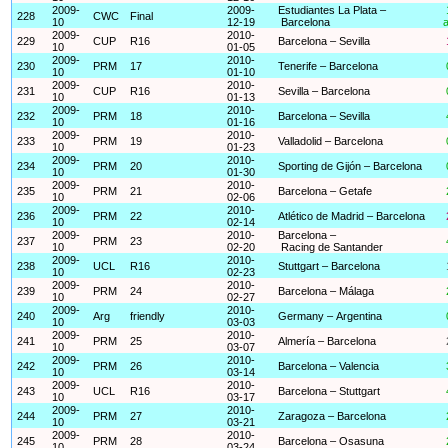
2009-
2009-
Estudiantes La Plata –
228
CWC
Final
10
12-19
Barcelona
a
2009-
2010-
229
CUP
R16
Barcelona – Sevilla
10
01-05
2009-
2010-
230
PRM
17
Tenerife – Barcelona
10
01-10
2009-
2010-
231
CUP
R16
Sevilla – Barcelona
10
01-13
2009-
2010-
232
PRM
18
Barcelona – Sevilla
10
01-16
2009-
2010-
233
PRM
19
Valladolid – Barcelona
10
01-23
2009-
2010-
234
PRM
20
Sporting de Gijón – Barcelona
10
01-30
2009-
2010-
235
PRM
21
Barcelona – Getafe
10
02-06
2009-
2010-
236
PRM
22
Atlético de Madrid – Barcelona
10
02-14
2009-
2010-
Barcelona –
237
PRM
23
10
02-20
Racing de Santander
2009-
2010-
238
UCL
R16
Stuttgart – Barcelona
10
02-23
2009-
2010-
239
PRM
24
Barcelona – Málaga
10
02-27
2009-
2010-
240
Arg
friendly
Germany – Argentina
10
03-03
2009-
2010-
241
PRM
25
Almería – Barcelona
10
03-07
2009-
2010-
242
PRM
26
Barcelona – Valencia
10
03-14
2009-
2010-
243
UCL
R16
Barcelona – Stuttgart
10
03-17
2009-
2010-
244
PRM
27
Zaragoza – Barcelona
10
03-21
2009-
2010-
245
PRM
28
Barcelona – Osasuna
10
03-24