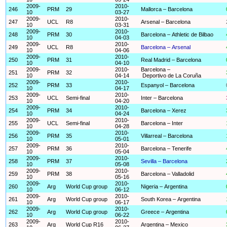
2009-
2010-
246
PRM
29
Mallorca – Barcelona
10
03-27
2009-
2010-
247
UCL
R8
Arsenal – Barcelona
10
03-31
2009-
2010-
248
PRM
30
Barcelona – Athletic de Bilbao
10
04-03
2009-
2010-
249
UCL
R8
Barcelona – Arsenal
10
04-06
2009-
2010-
250
PRM
31
Real Madrid – Barcelona
10
04-10
2009-
2010-
Barcelona –
251
PRM
32
10
04-14
Deportivo de La Coruña
2009-
2010-
252
PRM
33
Espanyol – Barcelona
10
04-17
2009-
2010-
253
UCL
Semi-final
Inter – Barcelona
10
04-20
2009-
2010-
254
PRM
34
Barcelona – Xerez
10
04-24
2009-
2010-
255
UCL
Semi-final
Barcelona – Inter
10
04-28
2009-
2010-
256
PRM
35
Villarreal – Barcelona
10
05-01
2009-
2010-
257
PRM
36
Barcelona – Tenerife
10
05-04
2009-
2010-
258
PRM
37
Sevilla – Barcelona
10
05-08
2009-
2010-
259
PRM
38
Barcelona – Valladolid
10
05-16
2009-
2010-
260
Arg
World Cup group
Nigeria – Argentina
10
06-12
2009-
2010-
261
Arg
World Cup group
South Korea – Argentina
10
06-17
2009-
2010-
262
Arg
World Cup group
Greece – Argentina
10
06-22
2009-
2010-
263
Arg
World Cup R16
Argentina – Mexico