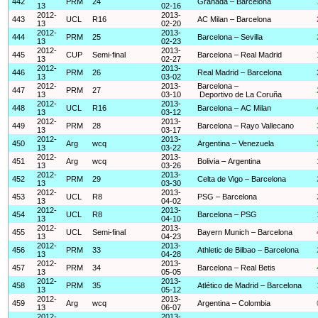
442
PRM
24
Granada – Barcelona
13
02-16
2012-
2013-
443
UCL
R16
AC Milan – Barcelona
13
02-20
2012-
2013-
444
PRM
25
Barcelona – Sevilla
13
02-23
2012-
2013-
445
CUP
Semi-final
Barcelona – Real Madrid
13
02-27
2012-
2013-
446
PRM
26
Real Madrid – Barcelona
13
03-02
2012-
2013-
Barcelona –
447
PRM
27
13
03-10
Deportivo de La Coruña
2012-
2013-
448
UCL
R16
Barcelona – AC Milan
13
03-12
2012-
2013-
449
PRM
28
Barcelona – Rayo Vallecano
13
03-17
2012-
2013-
450
Arg
wcq
Argentina – Venezuela
13
03-22
2012-
2013-
451
Arg
wcq
Bolivia – Argentina
13
03-26
2012-
2013-
452
PRM
29
Celta de Vigo – Barcelona
13
03-30
2012-
2013-
453
UCL
R8
PSG – Barcelona
13
04-02
2012-
2013-
454
UCL
R8
Barcelona – PSG
13
04-10
2012-
2013-
455
UCL
Semi-final
Bayern Munich – Barcelona
13
04-23
2012-
2013-
456
PRM
33
Athletic de Bilbao – Barcelona
13
04-28
2012-
2013-
457
PRM
34
Barcelona – Real Betis
13
05-05
2012-
2013-
458
PRM
35
Atlético de Madrid – Barcelona
13
05-12
2012-
2013-
459
Arg
wcq
Argentina – Colombia
13
06-07
2012-
2013-