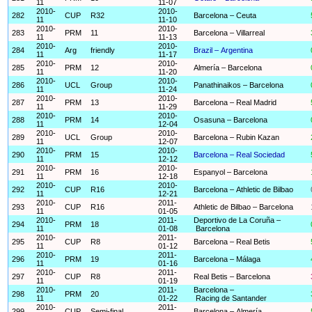
11
11-07
2010-
2010-
282
CUP
R32
Barcelona – Ceuta
11
11-10
2010-
2010-
283
PRM
11
Barcelona – Villarreal
11
11-13
2010-
2010-
284
Arg
friendly
Brazil – Argentina
11
11-17
2010-
2010-
285
PRM
12
Almería – Barcelona
11
11-20
2010-
2010-
286
UCL
Group
Panathinaikos – Barcelona
11
11-24
2010-
2010-
287
PRM
13
Barcelona – Real Madrid
11
11-29
2010-
2010-
288
PRM
14
Osasuna – Barcelona
11
12-04
2010-
2010-
289
UCL
Group
Barcelona – Rubin Kazan
11
12-07
2010-
2010-
290
PRM
15
Barcelona – Real Sociedad
11
12-12
2010-
2010-
291
PRM
16
Espanyol – Barcelona
11
12-18
2010-
2010-
292
CUP
R16
Barcelona – Athletic de Bilbao
11
12-21
2010-
2011-
293
CUP
R16
Athletic de Bilbao – Barcelona
11
01-05
2010-
2011-
Deportivo de La Coruña –
294
PRM
18
11
01-08
Barcelona
2010-
2011-
295
CUP
R8
Barcelona – Real Betis
11
01-12
2010-
2011-
296
PRM
19
Barcelona – Málaga
11
01-16
2010-
2011-
297
CUP
R8
Real Betis – Barcelona
11
01-19
2010-
2011-
Barcelona –
298
PRM
20
11
01-22
Racing de Santander
2010-
2011-
299
CUP
Semi-final
Barcelona – Almería