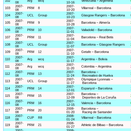
102
Arg
wcq
Venezuela – Argentina
08
10-16
2007-
2007-
103
PRM
8
Villarreal – Barcelona
08
10-20
2007-
2007-
104
UCL
Group
Glasgow Rangers – Barcelona
08
10-23
2007-
2007-
105
PRM
9
Barcelona – Almería
08
10-28
2007-
2007-
106
PRM
10
Valladolid – Barcelona
08
11-01
2007-
2007-
107
PRM
11
Barcelona – Real Betis
08
11-04
2007-
2007-
108
UCL
Group
Barcelona – Glasgow Rangers
08
11-07
2007-
2007-
109
PRM
12
Getafe – Barcelona
08
11-10
2007-
2007-
110
Arg
wcq
Argentina – Bolivia
08
11-17
2007-
2007-
111
Arg
wcq
Colombia – Argentina
08
11-20
2007-
2007-
Barcelona –
112
PRM
13
08
11-24
Recreativo de Huelva
2007-
2007-
Olympique Lyonnais –
113
UCL
Group
08
11-27
Barcelona
2007-
2007-
114
PRM
14
Espanyol – Barcelona
08
12-01
2007-
2007-
Barcelona –
115
PRM
15
08
12-09
Deportivo de La Coruña
2007-
2007-
116
PRM
16
Valencia – Barcelona
08
12-15
2007-
2008-
Barcelona –
117
PRM
20
08
01-20
Racing de Santander
2007-
2008-
118
CUP
R8
Villarreal – Barcelona
08
01-24
2007-
2008-
119
PRM
21
Athletic de Bilbao – Barcelona
08
01-27
2007-
2008-