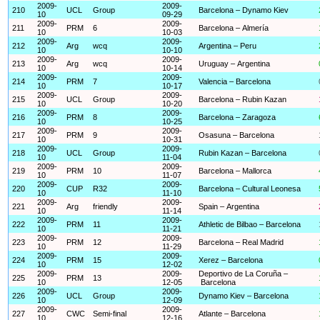
2009-
2009-
210
UCL
Group
Barcelona – Dynamo Kiev
10
09-29
2009-
2009-
211
PRM
6
Barcelona – Almería
10
10-03
2009-
2009-
212
Arg
wcq
Argentina – Peru
10
10-10
2009-
2009-
213
Arg
wcq
Uruguay – Argentina
10
10-14
2009-
2009-
214
PRM
7
Valencia – Barcelona
10
10-17
2009-
2009-
215
UCL
Group
Barcelona – Rubin Kazan
10
10-20
2009-
2009-
216
PRM
8
Barcelona – Zaragoza
10
10-25
2009-
2009-
217
PRM
9
Osasuna – Barcelona
10
10-31
2009-
2009-
218
UCL
Group
Rubin Kazan – Barcelona
10
11-04
2009-
2009-
219
PRM
10
Barcelona – Mallorca
10
11-07
2009-
2009-
220
CUP
R32
Barcelona – Cultural Leonesa
10
11-10
2009-
2009-
221
Arg
friendly
Spain – Argentina
10
11-14
2009-
2009-
222
PRM
11
Athletic de Bilbao – Barcelona
10
11-21
2009-
2009-
223
PRM
12
Barcelona – Real Madrid
10
11-29
2009-
2009-
224
PRM
15
Xerez – Barcelona
10
12-02
2009-
2009-
Deportivo de La Coruña –
225
PRM
13
10
12-05
Barcelona
2009-
2009-
226
UCL
Group
Dynamo Kiev – Barcelona
10
12-09
2009-
2009-
227
CWC
Semi-final
Atlante – Barcelona
10
12-16