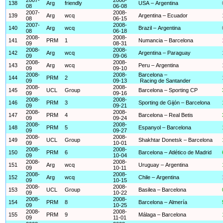
138
Arg
friendly
USA – Argentina
08
06-08
2007-
2008-
139
Arg
wcq
Argentina – Ecuador
08
06-15
2007-
2008-
140
Arg
wcq
Brazil – Argentina
08
06-18
2008-
2008-
141
PRM
1
Numancia – Barcelona
09
08-31
2008-
2008-
142
Arg
wcq
Argentina – Paraguay
09
09-06
2008-
2008-
143
Arg
wcq
Peru – Argentina
09
09-10
2008-
2008-
Barcelona –
144
PRM
2
09
09-13
Racing de Santander
2008-
2008-
145
UCL
Group
Barcelona – Sporting CP
09
09-16
2008-
2008-
146
PRM
3
Sporting de Gijón – Barcelona
09
09-21
2008-
2008-
147
PRM
4
Barcelona – Real Betis
09
09-24
2008-
2008-
148
PRM
5
Espanyol – Barcelona
09
09-27
2008-
2008-
149
UCL
Group
Shakhtar Donetsk – Barcelona
09
10-01
2008-
2008-
150
PRM
6
Barcelona – Atlético de Madrid
09
10-04
2008-
2008-
151
Arg
wcq
Uruguay – Argentina
09
10-11
2008-
2008-
152
Arg
wcq
Chile – Argentina
09
10-15
2008-
2008-
153
UCL
Group
Basilea – Barcelona
09
10-22
2008-
2008-
154
PRM
8
Barcelona – Almería
09
10-25
2008-
2008-
155
PRM
9
Málaga – Barcelona
09
11-01