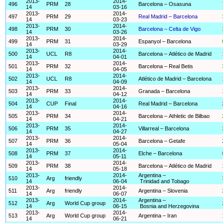
2013-
2014-
496
PRM
28
Barcelona – Osasuna
14
03-16
2013-
2014-
497
PRM
29
Real Madrid – Barcelona
14
03-23
2013-
2014-
498
PRM
30
Barcelona – Celta de Vigo
14
03-26
2013-
2014-
499
PRM
31
Espanyol – Barcelona
14
03-29
2013-
2014-
500
UCL
R8
Barcelona – Atlético de Madrid
14
04-01
2013-
2014-
501
PRM
32
Barcelona – Real Betis
14
04-05
2013-
2014-
502
UCL
R8
Atlético de Madrid – Barcelona
14
04-09
2013-
2014-
503
PRM
33
Granada – Barcelona
14
04-12
2013-
2014-
504
CUP
Final
Real Madrid – Barcelona
14
04-16
2013-
2014-
505
PRM
34
Barcelona – Athletic de Bilbao
14
04-21
2013-
2014-
506
PRM
35
Villarreal – Barcelona
14
04-27
2013-
2014-
507
PRM
36
Barcelona – Getafe
14
05-04
2013-
2014-
508
PRM
37
Elche – Barcelona
14
05-11
2013-
2014-
509
PRM
38
Barcelona – Atlético de Madrid
14
05-18
2013-
2014-
Argentina –
510
Arg
friendly
14
06-04
Trinidad and Tobago
2013-
2014-
511
Arg
friendly
Argentina – Slovenia
14
06-07
2013-
2014-
Argentina –
512
Arg
World Cup group
14
06-15
Bosnia and Herzegovina
2013-
2014-
513
Arg
World Cup group
Argentina – Iran
14
06-21