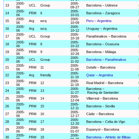
2005-
2005-
13
UCL
Group
Barcelona – Udinese
06
09-27
2005-
2005-
14
PRM
6
Barcelona – Zaragoza
06
10-01
2005-
2005-
15
Arg
wcq
Peru – Argentina
06
10-09
2005-
2005-
16
Arg
wcq
Uruguay – Argentina
06
10-12
2005-
2005-
17
UCL
Group
Panathinaikos – Barcelona
06
10-18
2005-
2005-
18
PRM
8
Barcelona – Osasuna
06
10-22
2005-
2005-
19
PRM
9
Barcelona – Málaga
06
10-26
2005-
2005-
20
UCL
Group
Barcelona – Panathinaikos
06
11-02
2005-
2005-
21
PRM
11
Getafe – Barcelona
06
11-06
2005-
2005-
22
Arg
friendly
Qatar – Argentina
06
11-16
2005-
2005-
23
PRM
12
Real Madrid – Barcelona
06
11-19
2005-
2005-
Barcelona –
24
PRM
13
06
11-27
Racing de Santander
2005-
2005-
25
PRM
14
Villarreal – Barcelona
06
12-04
2005-
2005-
26
PRM
15
Barcelona – Sevilla
06
12-11
2005-
2005-
27
PRM
16
Cádiz – Barcelona
06
12-17
2005-
2005-
28
PRM
17
Barcelona – Celta de Vigo
06
12-20
2005-
2006-
29
PRM
18
Espanyol – Barcelona
06
01-07
2005-
2006-
30
PRM
19
Barcelona – Athletic de Bilbao
06
01-15