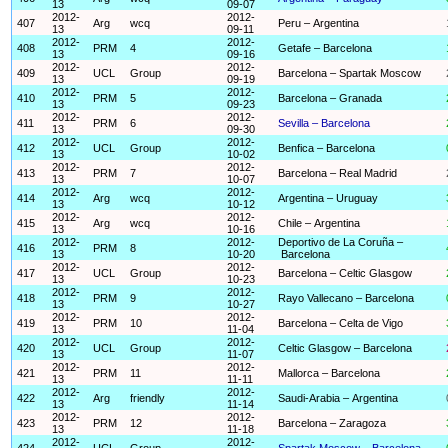
13
09-07
2012-
2012-
407
Arg
wcq
Peru – Argentina
13
09-11
2012-
2012-
408
PRM
4
Getafe – Barcelona
13
09-16
2012-
2012-
409
UCL
Group
Barcelona – Spartak Moscow
13
09-19
2012-
2012-
410
PRM
5
Barcelona – Granada
13
09-23
2012-
2012-
411
PRM
6
Sevilla – Barcelona
13
09-30
2012-
2012-
412
UCL
Group
Benfica – Barcelona
13
10-02
2012-
2012-
413
PRM
7
Barcelona – Real Madrid
13
10-07
2012-
2012-
414
Arg
wcq
Argentina – Uruguay
13
10-12
2012-
2012-
415
Arg
wcq
Chile – Argentina
13
10-16
2012-
2012-
Deportivo de La Coruña –
416
PRM
8
13
10-20
Barcelona
2012-
2012-
417
UCL
Group
Barcelona – Celtic Glasgow
13
10-23
2012-
2012-
418
PRM
9
Rayo Vallecano – Barcelona
13
10-27
2012-
2012-
419
PRM
10
Barcelona – Celta de Vigo
13
11-04
2012-
2012-
420
UCL
Group
Celtic Glasgow – Barcelona
13
11-07
2012-
2012-
421
PRM
11
Mallorca – Barcelona
13
11-11
2012-
2012-
422
Arg
friendly
Saudi-Arabia – Argentina
13
11-14
2012-
2012-
423
PRM
12
Barcelona – Zaragoza
13
11-18
2012-
2012-
424
UCL
Group
Spartak Moscow – Barcelona