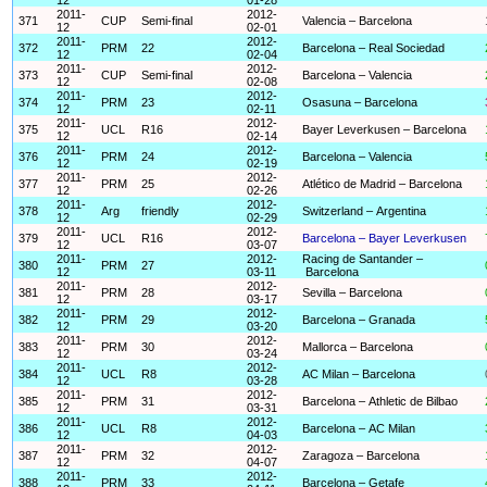
2011-
2012-
371
CUP
Semi-final
Valencia – Barcelona
12
02-01
2011-
2012-
372
PRM
22
Barcelona – Real Sociedad
12
02-04
2011-
2012-
373
CUP
Semi-final
Barcelona – Valencia
12
02-08
2011-
2012-
374
PRM
23
Osasuna – Barcelona
12
02-11
2011-
2012-
375
UCL
R16
Bayer Leverkusen – Barcelona
12
02-14
2011-
2012-
376
PRM
24
Barcelona – Valencia
12
02-19
2011-
2012-
377
PRM
25
Atlético de Madrid – Barcelona
12
02-26
2011-
2012-
378
Arg
friendly
Switzerland – Argentina
12
02-29
2011-
2012-
379
UCL
R16
Barcelona – Bayer Leverkusen
12
03-07
2011-
2012-
Racing de Santander –
380
PRM
27
12
03-11
Barcelona
2011-
2012-
381
PRM
28
Sevilla – Barcelona
12
03-17
2011-
2012-
382
PRM
29
Barcelona – Granada
12
03-20
2011-
2012-
383
PRM
30
Mallorca – Barcelona
12
03-24
2011-
2012-
384
UCL
R8
AC Milan – Barcelona
12
03-28
2011-
2012-
385
PRM
31
Barcelona – Athletic de Bilbao
12
03-31
2011-
2012-
386
UCL
R8
Barcelona – AC Milan
12
04-03
2011-
2012-
387
PRM
32
Zaragoza – Barcelona
12
04-07
2011-
2012-
388
PRM
33
Barcelona – Getafe