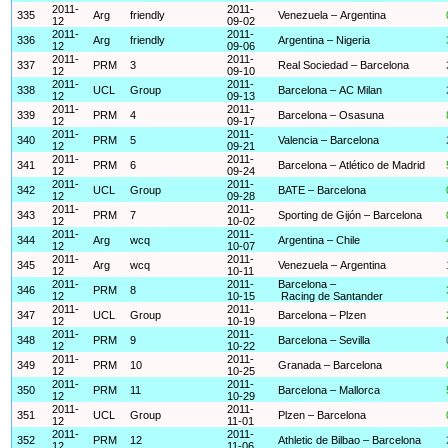
2011-
2011-
335
Arg
friendly
Venezuela – Argentina
12
09-02
2011-
2011-
336
Arg
friendly
Argentina – Nigeria
12
09-06
2011-
2011-
337
PRM
3
Real Sociedad – Barcelona
12
09-10
2011-
2011-
338
UCL
Group
Barcelona – AC Milan
12
09-13
2011-
2011-
339
PRM
4
Barcelona – Osasuna
12
09-17
2011-
2011-
340
PRM
5
Valencia – Barcelona
12
09-21
2011-
2011-
341
PRM
6
Barcelona – Atlético de Madrid
12
09-24
2011-
2011-
342
UCL
Group
BATE – Barcelona
12
09-28
2011-
2011-
343
PRM
7
Sporting de Gijón – Barcelona
12
10-02
2011-
2011-
344
Arg
wcq
Argentina – Chile
12
10-07
2011-
2011-
345
Arg
wcq
Venezuela – Argentina
12
10-11
2011-
2011-
Barcelona –
346
PRM
8
12
10-15
Racing de Santander
2011-
2011-
347
UCL
Group
Barcelona – Plzen
12
10-19
2011-
2011-
348
PRM
9
Barcelona – Sevilla
12
10-22
2011-
2011-
349
PRM
10
Granada – Barcelona
12
10-25
2011-
2011-
350
PRM
11
Barcelona – Mallorca
12
10-29
2011-
2011-
351
UCL
Group
Plzen – Barcelona
12
11-01
2011-
2011-
352
PRM
12
Athletic de Bilbao – Barcelona
12
11-06