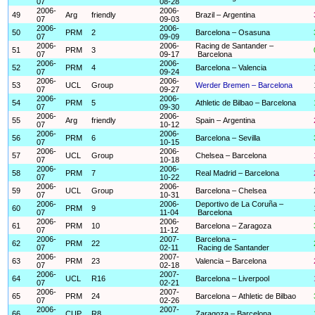
07
08-28
2006-
2006-
49
Arg
friendly
Brazil – Argentina
07
09-03
2006-
2006-
50
PRM
2
Barcelona – Osasuna
07
09-09
2006-
2006-
Racing de Santander –
51
PRM
3
07
09-17
Barcelona
2006-
2006-
52
PRM
4
Barcelona – Valencia
07
09-24
2006-
2006-
53
UCL
Group
Werder Bremen – Barcelona
07
09-27
2006-
2006-
54
PRM
5
Athletic de Bilbao – Barcelona
07
09-30
2006-
2006-
55
Arg
friendly
Spain – Argentina
07
10-12
2006-
2006-
56
PRM
6
Barcelona – Sevilla
07
10-15
2006-
2006-
57
UCL
Group
Chelsea – Barcelona
07
10-18
2006-
2006-
58
PRM
7
Real Madrid – Barcelona
07
10-22
2006-
2006-
59
UCL
Group
Barcelona – Chelsea
07
10-31
2006-
2006-
Deportivo de La Coruña –
60
PRM
9
07
11-04
Barcelona
2006-
2006-
61
PRM
10
Barcelona – Zaragoza
07
11-12
2006-
2007-
Barcelona –
62
PRM
22
07
02-11
Racing de Santander
2006-
2007-
63
PRM
23
Valencia – Barcelona
07
02-18
2006-
2007-
64
UCL
R16
Barcelona – Liverpool
07
02-21
2006-
2007-
65
PRM
24
Barcelona – Athletic de Bilbao
07
02-26
2006-
2007-
66
CUP
R8
Zaragoza – Barcelona