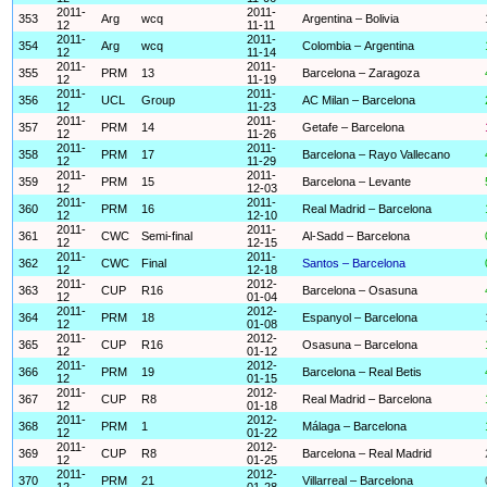
2011-
2011-
353
Arg
wcq
Argentina – Bolivia
12
11-11
2011-
2011-
354
Arg
wcq
Colombia – Argentina
12
11-14
2011-
2011-
355
PRM
13
Barcelona – Zaragoza
12
11-19
2011-
2011-
356
UCL
Group
AC Milan – Barcelona
12
11-23
2011-
2011-
357
PRM
14
Getafe – Barcelona
12
11-26
2011-
2011-
358
PRM
17
Barcelona – Rayo Vallecano
12
11-29
2011-
2011-
359
PRM
15
Barcelona – Levante
12
12-03
2011-
2011-
360
PRM
16
Real Madrid – Barcelona
12
12-10
2011-
2011-
361
CWC
Semi-final
Al-Sadd – Barcelona
12
12-15
2011-
2011-
362
CWC
Final
Santos – Barcelona
12
12-18
2011-
2012-
363
CUP
R16
Barcelona – Osasuna
12
01-04
2011-
2012-
364
PRM
18
Espanyol – Barcelona
12
01-08
2011-
2012-
365
CUP
R16
Osasuna – Barcelona
12
01-12
2011-
2012-
366
PRM
19
Barcelona – Real Betis
12
01-15
2011-
2012-
367
CUP
R8
Real Madrid – Barcelona
12
01-18
2011-
2012-
368
PRM
1
Málaga – Barcelona
12
01-22
2011-
2012-
369
CUP
R8
Barcelona – Real Madrid
12
01-25
2011-
2012-
370
PRM
21
Villarreal – Barcelona
12
01-28