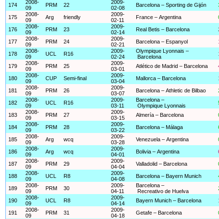
2008-
2009-
174
PRM
22
Barcelona – Sporting de Gijón
09
02-08
2008-
2009-
175
Arg
friendly
France – Argentina
09
02-11
2008-
2009-
176
PRM
23
Real Betis – Barcelona
09
02-14
2008-
2009-
177
PRM
24
Barcelona – Espanyol
09
02-21
2008-
2009-
Olympique Lyonnais –
178
UCL
R16
09
02-24
Barcelona
2008-
2009-
179
PRM
25
Atlético de Madrid – Barcelona
09
03-01
2008-
2009-
180
CUP
Semi-final
Mallorca – Barcelona
09
03-04
2008-
2009-
181
PRM
26
Barcelona – Athletic de Bilbao
09
03-07
2008-
2009-
Barcelona –
182
UCL
R16
09
03-11
Olympique Lyonnais
2008-
2009-
183
PRM
27
Almería – Barcelona
09
03-15
2008-
2009-
184
PRM
28
Barcelona – Málaga
09
03-22
2008-
2009-
185
Arg
wcq
Venezuela – Argentina
09
03-28
2008-
2009-
186
Arg
wcq
Bolivia – Argentina
09
04-01
2008-
2009-
187
PRM
29
Valladolid – Barcelona
09
04-04
2008-
2009-
188
UCL
R8
Barcelona – Bayern Munich
09
04-08
2008-
2009-
Barcelona –
189
PRM
30
09
04-11
Recreativo de Huelva
2008-
2009-
190
UCL
R8
Bayern Munich – Barcelona
09
04-14
2008-
2009-
191
PRM
31
Getafe – Barcelona
09
04-18