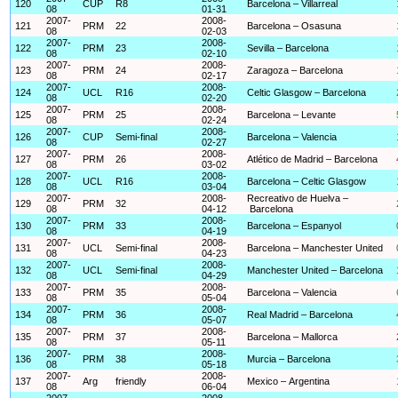
120
CUP
R8
Barcelona – Villarreal
08
01-31
2007-
2008-
121
PRM
22
Barcelona – Osasuna
08
02-03
2007-
2008-
122
PRM
23
Sevilla – Barcelona
08
02-10
2007-
2008-
123
PRM
24
Zaragoza – Barcelona
08
02-17
2007-
2008-
124
UCL
R16
Celtic Glasgow – Barcelona
08
02-20
2007-
2008-
125
PRM
25
Barcelona – Levante
08
02-24
2007-
2008-
126
CUP
Semi-final
Barcelona – Valencia
08
02-27
2007-
2008-
127
PRM
26
Atlético de Madrid – Barcelona
08
03-02
2007-
2008-
128
UCL
R16
Barcelona – Celtic Glasgow
08
03-04
2007-
2008-
Recreativo de Huelva –
129
PRM
32
08
04-12
Barcelona
2007-
2008-
130
PRM
33
Barcelona – Espanyol
08
04-19
2007-
2008-
131
UCL
Semi-final
Barcelona – Manchester United
08
04-23
2007-
2008-
132
UCL
Semi-final
Manchester United – Barcelona
08
04-29
2007-
2008-
133
PRM
35
Barcelona – Valencia
08
05-04
2007-
2008-
134
PRM
36
Real Madrid – Barcelona
08
05-07
2007-
2008-
135
PRM
37
Barcelona – Mallorca
08
05-11
2007-
2008-
136
PRM
38
Murcia – Barcelona
08
05-18
2007-
2008-
137
Arg
friendly
Mexico – Argentina
08
06-04
2007-
2008-