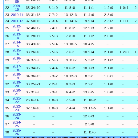
09
2009-
22
35
34+10
3
1+0
11
8+0
11
1+1
1
2+0
1
0+1
2
10
23
2010-11
33
31+18
7
7+2
13
12+3
11
4+6
2
3+0
–
24
2011-12
37
50+16
7
3+4
11
14+6
9
9+4
2
3+2
1
1+1
2
2012-
25
32
46+12
5
4+1
11
8+2
12
9+3
2
2+0
–
13
2013-
26
31
28+11
6
5+3
7
8+0
11
7+2
2
0+0
–
14
2014-
27
38
43+18
6
5+4
13
10+5
10
4+5
–
–
15
2015-
28
33
26+16
5
5+6
7
6+1
10
9+4
2
1+0
1
2+0
1
16
2016-
29
34
37+9
7
5+3
9
11+2
5
3+2
2
1+2
–
17
2017-
30
36
34+12
6
4+4
10
6+2
10
7+3
2
1+0
–
18
2018-
31
34
36+13
5
3+2
10
12+3
8
3+1
1
0+1
–
19
2019-
32
33
25+21
2
2+1
8
3+3
2
2+1
1
1+0
–
20
2020-
33
35
31+9
5
3+1
6
4+2
13
6+5
1
0+0
–
21
2021-
34
26
6+14
1
0+0
7
5+0
11
10+2
–
–
22
2022-
35
32
16+16
1
0+0
7
4+4
13
17+5
1
1+0
–
23
2023-
36
–
–
–
12
6+3
–
–
24
2024-
37
–
–
–
2
5+0
–
–
25
2025-
38
–
–
–
11
11+5
–
–
26