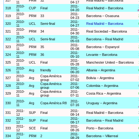
317
PRM
32
Real Madrid – Barcelona
11
04-17
2010-
2011-
318
CUP
Final
Real Madrid – Barcelona
11
04-20
a
2010-
2011-
319
PRM
33
Barcelona – Osasuna
11
04-23
2010-
2011-
320
UCL
Semi-final
Real Madrid – Barcelona
11
04-27
2010-
2011-
321
PRM
34
Real Sociedad – Barcelona
11
04-30
2010-
2011-
322
UCL
Semi-final
Barcelona – Real Madrid
11
05-03
2010-
2011-
323
PRM
35
Barcelona – Espanyol
11
05-08
2010-
2011-
324
PRM
36
Levante – Barcelona
11
05-10
2010-
2011-
325
UCL
Final
Manchester United – Barcelona
11
05-28
2010-
2011-
326
Arg
friendly
Albania – Argentina
11
06-20
2010-
Copa América
2011-
327
Arg
Bolivia – Argentina
11
group
07-02
2010-
Copa América
2011-
328
Arg
Colombia – Argentina
11
group
07-06
2010-
Copa América
2011-
329
Arg
Costa Rica – Argentina
11
group
07-11
2010-
2011-
330
Arg
Copa América R8
Uruguay – Argentina
11
07-16
2011-
2011-
331
SUP
Final
Real Madrid – Barcelona
12
08-14
2011-
2011-
332
SUP
Final
Barcelona – Real Madrid
12
08-17
2011-
2011-
333
SCE
Final
Porto – Barcelona
12
08-26
2011-
2011-
334
PRM
2
Barcelona – Villarreal
12
08-29