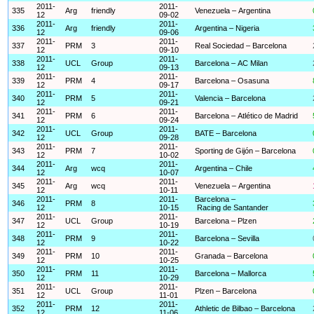
2011-
2011-
335
Arg
friendly
Venezuela – Argentina
12
09-02
2011-
2011-
336
Arg
friendly
Argentina – Nigeria
12
09-06
2011-
2011-
337
PRM
3
Real Sociedad – Barcelona
12
09-10
2011-
2011-
338
UCL
Group
Barcelona – AC Milan
12
09-13
2011-
2011-
339
PRM
4
Barcelona – Osasuna
12
09-17
2011-
2011-
340
PRM
5
Valencia – Barcelona
12
09-21
2011-
2011-
341
PRM
6
Barcelona – Atlético de Madrid
12
09-24
2011-
2011-
342
UCL
Group
BATE – Barcelona
12
09-28
2011-
2011-
343
PRM
7
Sporting de Gijón – Barcelona
12
10-02
2011-
2011-
344
Arg
wcq
Argentina – Chile
12
10-07
2011-
2011-
345
Arg
wcq
Venezuela – Argentina
12
10-11
2011-
2011-
Barcelona –
346
PRM
8
12
10-15
Racing de Santander
2011-
2011-
347
UCL
Group
Barcelona – Plzen
12
10-19
2011-
2011-
348
PRM
9
Barcelona – Sevilla
12
10-22
2011-
2011-
349
PRM
10
Granada – Barcelona
12
10-25
2011-
2011-
350
PRM
11
Barcelona – Mallorca
12
10-29
2011-
2011-
351
UCL
Group
Plzen – Barcelona
12
11-01
2011-
2011-
352
PRM
12
Athletic de Bilbao – Barcelona
12
11-06