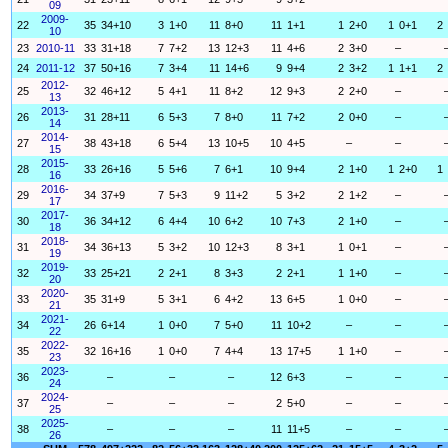
09
2009-
22
35
34+10
3
1+0
11
8+0
11
1+1
1
2+0
1
0+1
2
10
23
2010-11
33
31+18
7
7+2
13
12+3
11
4+6
2
3+0
–
24
2011-12
37
50+16
7
3+4
11
14+6
9
9+4
2
3+2
1
1+1
2
2012-
25
32
46+12
5
4+1
11
8+2
12
9+3
2
2+0
–
13
2013-
26
31
28+11
6
5+3
7
8+0
11
7+2
2
0+0
–
14
2014-
27
38
43+18
6
5+4
13
10+5
10
4+5
–
–
15
2015-
28
33
26+16
5
5+6
7
6+1
10
9+4
2
1+0
1
2+0
1
16
2016-
29
34
37+9
7
5+3
9
11+2
5
3+2
2
1+2
–
17
2017-
30
36
34+12
6
4+4
10
6+2
10
7+3
2
1+0
–
18
2018-
31
34
36+13
5
3+2
10
12+3
8
3+1
1
0+1
–
19
2019-
32
33
25+21
2
2+1
8
3+3
2
2+1
1
1+0
–
20
2020-
33
35
31+9
5
3+1
6
4+2
13
6+5
1
0+0
–
21
2021-
34
26
6+14
1
0+0
7
5+0
11
10+2
–
–
22
2022-
35
32
16+16
1
0+0
7
4+4
13
17+5
1
1+0
–
23
2023-
36
–
–
–
12
6+3
–
–
24
2024-
37
–
–
–
2
5+0
–
–
25
2025-
38
–
–
–
11
11+5
–
–
26