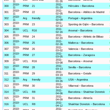
11
01-26
2010-
2011-
300
PRM
21
Hércules – Barcelona
11
01-29
2010-
2011-
301
PRM
22
Barcelona – Atlético de Madrid
11
02-05
2010-
2011-
302
Arg
friendly
Portugal – Argentina
11
02-09
2010-
2011-
303
PRM
23
Sporting de Gijón – Barcelona
11
02-12
2010-
2011-
304
UCL
R16
Arsenal – Barcelona
11
02-16
2010-
2011-
305
PRM
24
Barcelona – Athletic de Bilbao
11
02-20
2010-
2011-
306
PRM
25
Mallorca – Barcelona
11
02-26
2010-
2011-
307
PRM
26
Valencia – Barcelona
11
03-02
2010-
2011-
308
PRM
27
Barcelona – Zaragoza
11
03-05
2010-
2011-
309
UCL
R16
Barcelona – Arsenal
11
03-08
2010-
2011-
310
PRM
28
Sevilla – Barcelona
11
03-13
2010-
2011-
311
PRM
29
Barcelona – Getafe
11
03-19
2010-
2011-
312
Arg
friendly
USA – Argentina
11
03-26
2010-
2011-
313
PRM
30
Villarreal – Barcelona
11
04-02
2010-
2011-
314
UCL
R8
Barcelona – Shakhtar Donetsk
11
04-06
2010-
2011-
315
PRM
31
Barcelona – Almería
11
04-09
2010-
2011-
316
UCL
R8
Shakhtar Donetsk – Barcelona
11
04-12
2010-
2011-