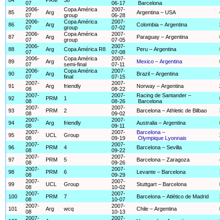
07
06-17
Barcelona
2006-
Copa América
2007-
85
Arg
Argentina – USA
07
group
06-28
2006-
Copa América
2007-
86
Arg
Colombia – Argentina
07
group
07-02
2006-
Copa América
2007-
87
Arg
Paraguay – Argentina
07
group
07-05
2006-
2007-
88
Arg
Copa América R8
Peru – Argentina
07
07-08
2006-
Copa América
2007-
89
Arg
Mexico – Argentina
07
semi-final
07-11
2006-
Copa América
2007-
90
Arg
Brazil – Argentina
07
final
07-15
2007-
2007-
91
Arg
friendly
Norway – Argentina
08
08-22
2007-
2007-
Racing de Santander –
92
PRM
1
08
08-26
Barcelona
2007-
2007-
93
PRM
2
Barcelona – Athletic de Bilbao
08
09-02
2007-
2007-
94
Arg
friendly
Australia – Argentina
08
09-11
2007-
2007-
Barcelona –
95
UCL
Group
08
09-19
Olympique Lyonnais
2007-
2007-
96
PRM
4
Barcelona – Sevilla
08
09-22
2007-
2007-
97
PRM
5
Barcelona – Zaragoza
08
09-26
2007-
2007-
98
PRM
6
Levante – Barcelona
08
09-29
2007-
2007-
99
UCL
Group
Stuttgart – Barcelona
08
10-02
2007-
2007-
100
PRM
7
Barcelona – Atlético de Madrid
08
10-07
2007-
2007-
101
Arg
wcq
Chile – Argentina
08
10-13
2007-
2007-