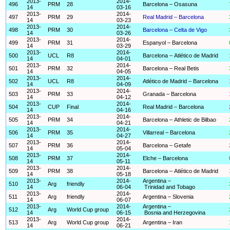
2013-
2014-
496
PRM
28
Barcelona – Osasuna
14
03-16
2013-
2014-
497
PRM
29
Real Madrid – Barcelona
14
03-23
2013-
2014-
498
PRM
30
Barcelona – Celta de Vigo
14
03-26
2013-
2014-
499
PRM
31
Espanyol – Barcelona
14
03-29
2013-
2014-
500
UCL
R8
Barcelona – Atlético de Madrid
14
04-01
2013-
2014-
501
PRM
32
Barcelona – Real Betis
14
04-05
2013-
2014-
502
UCL
R8
Atlético de Madrid – Barcelona
14
04-09
2013-
2014-
503
PRM
33
Granada – Barcelona
14
04-12
2013-
2014-
504
CUP
Final
Real Madrid – Barcelona
14
04-16
2013-
2014-
505
PRM
34
Barcelona – Athletic de Bilbao
14
04-21
2013-
2014-
506
PRM
35
Villarreal – Barcelona
14
04-27
2013-
2014-
507
PRM
36
Barcelona – Getafe
14
05-04
2013-
2014-
508
PRM
37
Elche – Barcelona
14
05-11
2013-
2014-
509
PRM
38
Barcelona – Atlético de Madrid
14
05-18
2013-
2014-
Argentina –
510
Arg
friendly
14
06-04
Trinidad and Tobago
2013-
2014-
511
Arg
friendly
Argentina – Slovenia
14
06-07
2013-
2014-
Argentina –
512
Arg
World Cup group
14
06-15
Bosnia and Herzegovina
2013-
2014-
513
Arg
World Cup group
Argentina – Iran
14
06-21