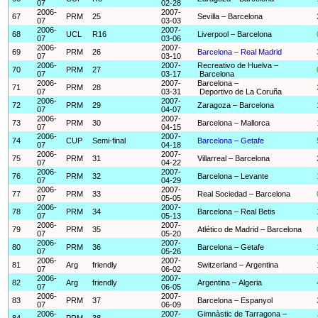
07
02-28
2006-
2007-
67
PRM
25
Sevilla – Barcelona
07
03-03
2006-
2007-
68
UCL
R16
Liverpool – Barcelona
07
03-06
2006-
2007-
69
PRM
26
Barcelona – Real Madrid
07
03-10
2006-
2007-
Recreativo de Huelva –
70
PRM
27
07
03-17
Barcelona
2006-
2007-
Barcelona –
71
PRM
28
07
03-31
Deportivo de La Coruña
2006-
2007-
72
PRM
29
Zaragoza – Barcelona
07
04-07
2006-
2007-
73
PRM
30
Barcelona – Mallorca
07
04-15
2006-
2007-
74
CUP
Semi-final
Barcelona – Getafe
07
04-18
2006-
2007-
75
PRM
31
Villarreal – Barcelona
07
04-22
2006-
2007-
76
PRM
32
Barcelona – Levante
07
04-29
2006-
2007-
77
PRM
33
Real Sociedad – Barcelona
07
05-05
2006-
2007-
78
PRM
34
Barcelona – Real Betis
07
05-13
2006-
2007-
79
PRM
35
Atlético de Madrid – Barcelona
07
05-20
2006-
2007-
80
PRM
36
Barcelona – Getafe
07
05-26
2006-
2007-
81
Arg
friendly
Switzerland – Argentina
07
06-02
2006-
2007-
82
Arg
friendly
Argentina – Algeria
07
06-05
2006-
2007-
83
PRM
37
Barcelona – Espanyol
07
06-09
2006-
2007-
Gimnàstic de Tarragona –
84
PRM
38