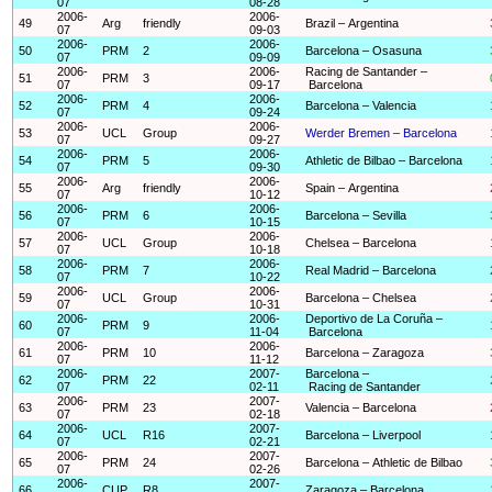
07
08-28
2006-
2006-
49
Arg
friendly
Brazil – Argentina
07
09-03
2006-
2006-
50
PRM
2
Barcelona – Osasuna
07
09-09
2006-
2006-
Racing de Santander –
51
PRM
3
07
09-17
Barcelona
2006-
2006-
52
PRM
4
Barcelona – Valencia
07
09-24
2006-
2006-
53
UCL
Group
Werder Bremen – Barcelona
07
09-27
2006-
2006-
54
PRM
5
Athletic de Bilbao – Barcelona
07
09-30
2006-
2006-
55
Arg
friendly
Spain – Argentina
07
10-12
2006-
2006-
56
PRM
6
Barcelona – Sevilla
07
10-15
2006-
2006-
57
UCL
Group
Chelsea – Barcelona
07
10-18
2006-
2006-
58
PRM
7
Real Madrid – Barcelona
07
10-22
2006-
2006-
59
UCL
Group
Barcelona – Chelsea
07
10-31
2006-
2006-
Deportivo de La Coruña –
60
PRM
9
07
11-04
Barcelona
2006-
2006-
61
PRM
10
Barcelona – Zaragoza
07
11-12
2006-
2007-
Barcelona –
62
PRM
22
07
02-11
Racing de Santander
2006-
2007-
63
PRM
23
Valencia – Barcelona
07
02-18
2006-
2007-
64
UCL
R16
Barcelona – Liverpool
07
02-21
2006-
2007-
65
PRM
24
Barcelona – Athletic de Bilbao
07
02-26
2006-
2007-
66
CUP
R8
Zaragoza – Barcelona