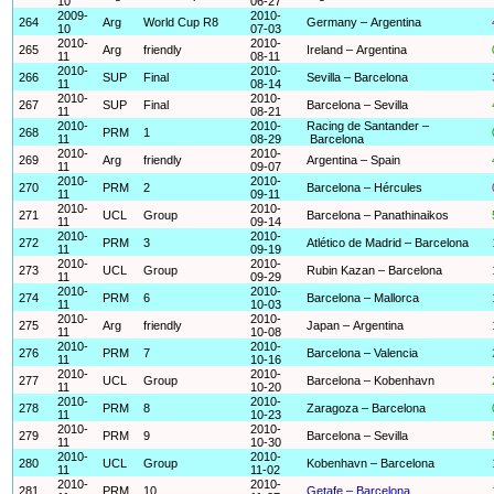
10
06-27
2009-
2010-
264
Arg
World Cup R8
Germany – Argentina
10
07-03
2010-
2010-
265
Arg
friendly
Ireland – Argentina
11
08-11
2010-
2010-
266
SUP
Final
Sevilla – Barcelona
11
08-14
2010-
2010-
267
SUP
Final
Barcelona – Sevilla
11
08-21
2010-
2010-
Racing de Santander –
268
PRM
1
11
08-29
Barcelona
2010-
2010-
269
Arg
friendly
Argentina – Spain
11
09-07
2010-
2010-
270
PRM
2
Barcelona – Hércules
11
09-11
2010-
2010-
271
UCL
Group
Barcelona – Panathinaikos
11
09-14
2010-
2010-
272
PRM
3
Atlético de Madrid – Barcelona
11
09-19
2010-
2010-
273
UCL
Group
Rubin Kazan – Barcelona
11
09-29
2010-
2010-
274
PRM
6
Barcelona – Mallorca
11
10-03
2010-
2010-
275
Arg
friendly
Japan – Argentina
11
10-08
2010-
2010-
276
PRM
7
Barcelona – Valencia
11
10-16
2010-
2010-
277
UCL
Group
Barcelona – Kobenhavn
11
10-20
2010-
2010-
278
PRM
8
Zaragoza – Barcelona
11
10-23
2010-
2010-
279
PRM
9
Barcelona – Sevilla
11
10-30
2010-
2010-
280
UCL
Group
Kobenhavn – Barcelona
11
11-02
2010-
2010-
281
PRM
10
Getafe – Barcelona