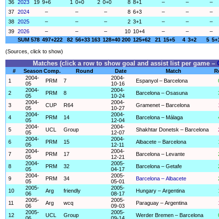
36
2023
19
9+6
1
0+0
2
0+0
8
8+1
–
–
–
37
2024
–
–
–
8
6+3
–
–
–
38
2025
–
–
–
2
3+1
–
–
–
39
2026
–
–
–
10
10+4
–
–
–
SUM
578
497+222
82
56+33
163
128+40
200
125+62
21
15+5
4
3+2
5
5+
(Sources, click to show)
Matches (click a row to show goal and assist list per game –
#
Season
Comp.
Round
Date
Match
R
2004-
2004-
1
PRM
7
Espanyol – Barcelona
05
10-16
2004-
2004-
2
PRM
8
Barcelona – Osasuna
05
10-24
2004-
2004-
3
CUP
R64
Gramenet – Barcelona
05
10-27
2004-
2004-
4
PRM
14
Barcelona – Málaga
05
12-04
2004-
2004-
5
UCL
Group
Shakhtar Donetsk – Barcelona
05
12-07
2004-
2004-
6
PRM
15
Albacete – Barcelona
05
12-11
2004-
2004-
7
PRM
17
Barcelona – Levante
05
12-21
2004-
2005-
8
PRM
32
Barcelona – Getafe
05
04-17
2004-
2005-
9
PRM
34
Barcelona – Albacete
05
05-01
2005-
2005-
10
Arg
friendly
Hungary – Argentina
06
08-17
2005-
2005-
11
Arg
wcq
Paraguay – Argentina
06
09-03
2005-
2005-
12
UCL
Group
Werder Bremen – Barcelona
06
09-14