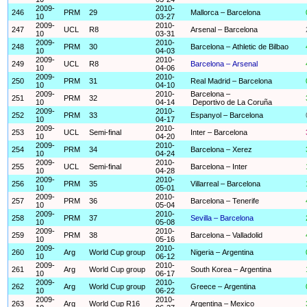
2009-
2010-
246
PRM
29
Mallorca – Barcelona
10
03-27
2009-
2010-
247
UCL
R8
Arsenal – Barcelona
10
03-31
2009-
2010-
248
PRM
30
Barcelona – Athletic de Bilbao
10
04-03
2009-
2010-
249
UCL
R8
Barcelona – Arsenal
10
04-06
2009-
2010-
250
PRM
31
Real Madrid – Barcelona
10
04-10
2009-
2010-
Barcelona –
251
PRM
32
10
04-14
Deportivo de La Coruña
2009-
2010-
252
PRM
33
Espanyol – Barcelona
10
04-17
2009-
2010-
253
UCL
Semi-final
Inter – Barcelona
10
04-20
2009-
2010-
254
PRM
34
Barcelona – Xerez
10
04-24
2009-
2010-
255
UCL
Semi-final
Barcelona – Inter
10
04-28
2009-
2010-
256
PRM
35
Villarreal – Barcelona
10
05-01
2009-
2010-
257
PRM
36
Barcelona – Tenerife
10
05-04
2009-
2010-
258
PRM
37
Sevilla – Barcelona
10
05-08
2009-
2010-
259
PRM
38
Barcelona – Valladolid
10
05-16
2009-
2010-
260
Arg
World Cup group
Nigeria – Argentina
10
06-12
2009-
2010-
261
Arg
World Cup group
South Korea – Argentina
10
06-17
2009-
2010-
262
Arg
World Cup group
Greece – Argentina
10
06-22
2009-
2010-
263
Arg
World Cup R16
Argentina – Mexico