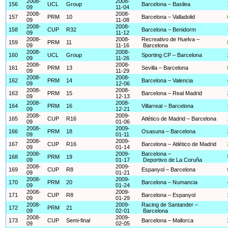
2008-
2008-
156
UCL
Group
Barcelona – Basilea
09
11-04
2008-
2008-
157
PRM
10
Barcelona – Valladolid
09
11-08
2008-
2008-
158
CUP
R32
Barcelona – Benidorm
09
11-12
2008-
2008-
Recreativo de Huelva –
159
PRM
11
09
11-16
Barcelona
2008-
2008-
160
UCL
Group
Sporting CP – Barcelona
09
11-26
2008-
2008-
161
PRM
13
Sevilla – Barcelona
09
11-29
2008-
2008-
162
PRM
14
Barcelona – Valencia
09
12-06
2008-
2008-
163
PRM
15
Barcelona – Real Madrid
09
12-13
2008-
2008-
164
PRM
16
Villarreal – Barcelona
09
12-21
2008-
2009-
165
CUP
R16
Atlético de Madrid – Barcelona
09
01-06
2008-
2009-
166
PRM
18
Osasuna – Barcelona
09
01-11
2008-
2009-
167
CUP
R16
Barcelona – Atlético de Madrid
09
01-14
2008-
2009-
Barcelona –
168
PRM
19
09
01-17
Deportivo de La Coruña
2008-
2009-
169
CUP
R8
Espanyol – Barcelona
09
01-21
2008-
2009-
170
PRM
20
Barcelona – Numancia
09
01-24
2008-
2009-
171
CUP
R8
Barcelona – Espanyol
09
01-29
2008-
2009-
Racing de Santander –
172
PRM
21
09
02-01
Barcelona
2008-
2009-
173
CUP
Semi-final
Barcelona – Mallorca
09
02-05