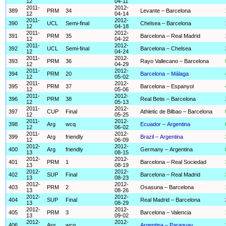
12
04-11
2011-
2012-
389
PRM
34
Levante – Barcelona
12
04-14
2011-
2012-
390
UCL
Semi-final
Chelsea – Barcelona
12
04-18
2011-
2012-
391
PRM
35
Barcelona – Real Madrid
12
04-22
2011-
2012-
392
UCL
Semi-final
Barcelona – Chelsea
12
04-24
2011-
2012-
393
PRM
36
Rayo Vallecano – Barcelona
12
04-29
2011-
2012-
394
PRM
20
Barcelona – Málaga
12
05-02
2011-
2012-
395
PRM
37
Barcelona – Espanyol
12
05-06
2011-
2012-
396
PRM
38
Real Betis – Barcelona
12
05-13
2011-
2012-
397
CUP
Final
Athletic de Bilbao – Barcelona
12
05-25
2011-
2012-
398
Arg
wcq
Ecuador – Argentina
12
06-02
2011-
2012-
399
Arg
friendly
Brazil – Argentina
12
06-09
2012-
2012-
400
Arg
friendly
Germany – Argentina
13
08-15
2012-
2012-
401
PRM
1
Barcelona – Real Sociedad
13
08-19
2012-
2012-
402
SUP
Final
Barcelona – Real Madrid
13
08-23
2012-
2012-
403
PRM
2
Osasuna – Barcelona
13
08-26
2012-
2012-
404
SUP
Final
Real Madrid – Barcelona
13
08-29
2012-
2012-
405
PRM
3
Barcelona – Valencia
13
09-02
2012-
2012-
406
Arg
wcq
Argentina – Paraguay