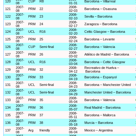
120
CUP
R8
Barcelona – Villarreal
08
01-31
2007-
2008-
121
PRM
22
Barcelona – Osasuna
08
02-03
2007-
2008-
122
PRM
23
Sevilla – Barcelona
08
02-10
2007-
2008-
123
PRM
24
Zaragoza – Barcelona
08
02-17
2007-
2008-
124
UCL
R16
Celtic Glasgow – Barcelona
08
02-20
2007-
2008-
125
PRM
25
Barcelona – Levante
08
02-24
2007-
2008-
126
CUP
Semi-final
Barcelona – Valencia
08
02-27
2007-
2008-
127
PRM
26
Atlético de Madrid – Barcelona
08
03-02
2007-
2008-
128
UCL
R16
Barcelona – Celtic Glasgow
08
03-04
2007-
2008-
Recreativo de Huelva –
129
PRM
32
08
04-12
Barcelona
2007-
2008-
130
PRM
33
Barcelona – Espanyol
08
04-19
2007-
2008-
131
UCL
Semi-final
Barcelona – Manchester United
08
04-23
2007-
2008-
132
UCL
Semi-final
Manchester United – Barcelona
08
04-29
2007-
2008-
133
PRM
35
Barcelona – Valencia
08
05-04
2007-
2008-
134
PRM
36
Real Madrid – Barcelona
08
05-07
2007-
2008-
135
PRM
37
Barcelona – Mallorca
08
05-11
2007-
2008-
136
PRM
38
Murcia – Barcelona
08
05-18
2007-
2008-
137
Arg
friendly
Mexico – Argentina
08
06-04
2007-
2008-