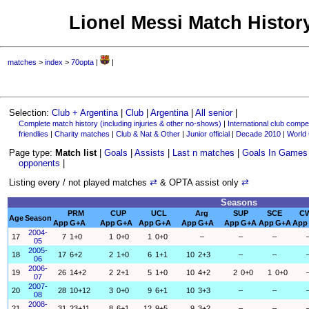
Lionel Messi Match History
matches
>
index
>
70opta
|
|
Selection:
Club + Argentina
|
Club
|
Argentina
|
All senior
|
Complete match history (including injuries & other no-shows)
|
International club compet
friendlies
|
Charity matches
|
Club & Nat & Other
|
Junior official
|
Decade 2010
|
World
Page type:
Match list
|
Goals
|
Assists
|
Last n matches
|
Goals In Games
opponents
|
Listing every / not played matches
⇄
& OPTA assist only
⇄
Seasons
PRM
CUP
UCL
Arg
SUP
SCE
C
Age
Season
App
G+A
App
G+A
App
G+A
App
G+A
App
G+A
App
G+A
App
2004-
17
7
1+0
1
0+0
1
0+0
–
–
–
05
2005-
18
17
6+2
2
1+0
6
1+1
10
2+3
–
–
06
2006-
19
26
14+2
2
2+1
5
1+0
10
4+2
2
0+0
1
0+0
07
2007-
20
28
10+12
3
0+0
9
6+1
10
3+3
–
–
08
2008-
21
31
23+11
8
6+1
12
9+5
9
3+2
–
–