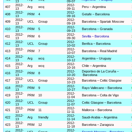
13
09-07
2012-
2012-
407
Arg
wcq
Peru – Argentina
13
09-11
2012-
2012-
408
PRM
4
Getafe – Barcelona
13
09-16
2012-
2012-
409
UCL
Group
Barcelona – Spartak Moscow
13
09-19
2012-
2012-
410
PRM
5
Barcelona – Granada
13
09-23
2012-
2012-
411
PRM
6
Sevilla – Barcelona
13
09-30
2012-
2012-
412
UCL
Group
Benfica – Barcelona
13
10-02
2012-
2012-
413
PRM
7
Barcelona – Real Madrid
13
10-07
2012-
2012-
414
Arg
wcq
Argentina – Uruguay
13
10-12
2012-
2012-
415
Arg
wcq
Chile – Argentina
13
10-16
2012-
2012-
Deportivo de La Coruña –
416
PRM
8
13
10-20
Barcelona
2012-
2012-
417
UCL
Group
Barcelona – Celtic Glasgow
13
10-23
2012-
2012-
418
PRM
9
Rayo Vallecano – Barcelona
13
10-27
2012-
2012-
419
PRM
10
Barcelona – Celta de Vigo
13
11-04
2012-
2012-
420
UCL
Group
Celtic Glasgow – Barcelona
13
11-07
2012-
2012-
421
PRM
11
Mallorca – Barcelona
13
11-11
2012-
2012-
422
Arg
friendly
Saudi-Arabia – Argentina
13
11-14
2012-
2012-
423
PRM
12
Barcelona – Zaragoza
13
11-18
2012-
2012-
424
UCL
Group
Spartak Moscow – Barcelona