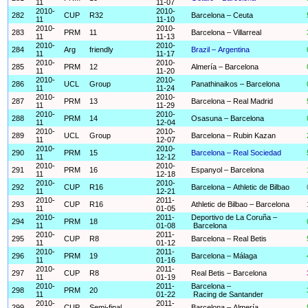
11
11-07
2010-
2010-
282
CUP
R32
Barcelona – Ceuta
11
11-10
2010-
2010-
283
PRM
11
Barcelona – Villarreal
11
11-13
2010-
2010-
284
Arg
friendly
Brazil – Argentina
11
11-17
2010-
2010-
285
PRM
12
Almería – Barcelona
11
11-20
2010-
2010-
286
UCL
Group
Panathinaikos – Barcelona
11
11-24
2010-
2010-
287
PRM
13
Barcelona – Real Madrid
11
11-29
2010-
2010-
288
PRM
14
Osasuna – Barcelona
11
12-04
2010-
2010-
289
UCL
Group
Barcelona – Rubin Kazan
11
12-07
2010-
2010-
290
PRM
15
Barcelona – Real Sociedad
11
12-12
2010-
2010-
291
PRM
16
Espanyol – Barcelona
11
12-18
2010-
2010-
292
CUP
R16
Barcelona – Athletic de Bilbao
11
12-21
2010-
2011-
293
CUP
R16
Athletic de Bilbao – Barcelona
11
01-05
2010-
2011-
Deportivo de La Coruña –
294
PRM
18
11
01-08
Barcelona
2010-
2011-
295
CUP
R8
Barcelona – Real Betis
11
01-12
2010-
2011-
296
PRM
19
Barcelona – Málaga
11
01-16
2010-
2011-
297
CUP
R8
Real Betis – Barcelona
11
01-19
2010-
2011-
Barcelona –
298
PRM
20
11
01-22
Racing de Santander
2010-
2011-
299
CUP
Semi-final
Barcelona – Almería