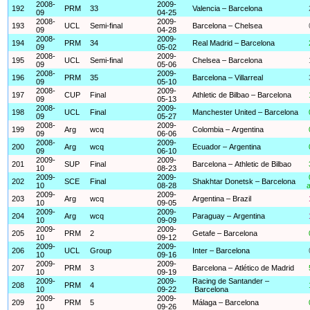
2008-
2009-
192
PRM
33
Valencia – Barcelona
09
04-25
2008-
2009-
193
UCL
Semi-final
Barcelona – Chelsea
09
04-28
2008-
2009-
194
PRM
34
Real Madrid – Barcelona
09
05-02
2008-
2009-
195
UCL
Semi-final
Chelsea – Barcelona
09
05-06
2008-
2009-
196
PRM
35
Barcelona – Villarreal
09
05-10
2008-
2009-
197
CUP
Final
Athletic de Bilbao – Barcelona
09
05-13
2008-
2009-
198
UCL
Final
Manchester United – Barcelona
09
05-27
2008-
2009-
199
Arg
wcq
Colombia – Argentina
09
06-06
2008-
2009-
200
Arg
wcq
Ecuador – Argentina
09
06-10
2009-
2009-
201
SUP
Final
Barcelona – Athletic de Bilbao
10
08-23
2009-
2009-
202
SCE
Final
Shakhtar Donetsk – Barcelona
10
08-28
a
2009-
2009-
203
Arg
wcq
Argentina – Brazil
10
09-05
2009-
2009-
204
Arg
wcq
Paraguay – Argentina
10
09-09
2009-
2009-
205
PRM
2
Getafe – Barcelona
10
09-12
2009-
2009-
206
UCL
Group
Inter – Barcelona
10
09-16
2009-
2009-
207
PRM
3
Barcelona – Atlético de Madrid
10
09-19
2009-
2009-
Racing de Santander –
208
PRM
4
10
09-22
Barcelona
2009-
2009-
209
PRM
5
Málaga – Barcelona
10
09-26