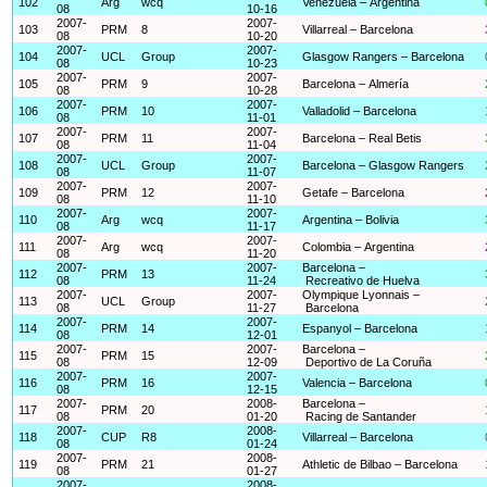
102
Arg
wcq
Venezuela – Argentina
08
10-16
2007-
2007-
103
PRM
8
Villarreal – Barcelona
08
10-20
2007-
2007-
104
UCL
Group
Glasgow Rangers – Barcelona
08
10-23
2007-
2007-
105
PRM
9
Barcelona – Almería
08
10-28
2007-
2007-
106
PRM
10
Valladolid – Barcelona
08
11-01
2007-
2007-
107
PRM
11
Barcelona – Real Betis
08
11-04
2007-
2007-
108
UCL
Group
Barcelona – Glasgow Rangers
08
11-07
2007-
2007-
109
PRM
12
Getafe – Barcelona
08
11-10
2007-
2007-
110
Arg
wcq
Argentina – Bolivia
08
11-17
2007-
2007-
111
Arg
wcq
Colombia – Argentina
08
11-20
2007-
2007-
Barcelona –
112
PRM
13
08
11-24
Recreativo de Huelva
2007-
2007-
Olympique Lyonnais –
113
UCL
Group
08
11-27
Barcelona
2007-
2007-
114
PRM
14
Espanyol – Barcelona
08
12-01
2007-
2007-
Barcelona –
115
PRM
15
08
12-09
Deportivo de La Coruña
2007-
2007-
116
PRM
16
Valencia – Barcelona
08
12-15
2007-
2008-
Barcelona –
117
PRM
20
08
01-20
Racing de Santander
2007-
2008-
118
CUP
R8
Villarreal – Barcelona
08
01-24
2007-
2008-
119
PRM
21
Athletic de Bilbao – Barcelona
08
01-27
2007-
2008-