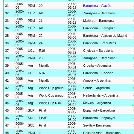
2005-
2006-
31
PRM
20
Barcelona – Alavés
06
01-22
2005-
2006-
32
CUP
R8
Zaragoza – Barcelona
06
01-26
2005-
2006-
33
PRM
21
Mallorca – Barcelona
06
01-29
2005-
2006-
34
CUP
R8
Barcelona – Zaragoza
06
02-01
2005-
2006-
35
PRM
22
Barcelona – Atlético de Madrid
06
02-05
2005-
2006-
36
PRM
24
Barcelona – Real Betis
06
02-18
2005-
2006-
37
UCL
R16
Chelsea – Barcelona
06
02-22
2005-
2006-
38
PRM
25
Zaragoza – Barcelona
06
02-25
2005-
2006-
39
Arg
friendly
Croatia – Argentina
06
03-01
2005-
2006-
40
UCL
R16
Barcelona – Chelsea
06
03-07
2005-
2006-
41
Arg
friendly
Angola – Argentina
06
05-30
2005-
2006-
42
Arg
World Cup group
Serbia – Argentina
06
06-16
2005-
2006-
43
Arg
World Cup group
Netherlands – Argentina
06
06-21
2005-
2006-
44
Arg
World Cup R16
Mexico – Argentina
06
06-24
a
2006-
2006-
45
SUP
Final
Espanyol – Barcelona
07
08-17
2006-
2006-
46
SUP
Final
Barcelona – Espanyol
07
08-20
2006-
2006-
47
SCE
Final
Sevilla – Barcelona
07
08-25
2006-
2006-
48
PRM
1
Celta de Vigo – Barcelona