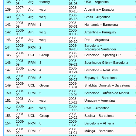
138
Arg
friendly
USA – Argentina
08
06-08
2007-
2008-
139
Arg
wcq
Argentina – Ecuador
08
06-15
2007-
2008-
140
Arg
wcq
Brazil – Argentina
08
06-18
2008-
2008-
141
PRM
1
Numancia – Barcelona
09
08-31
2008-
2008-
142
Arg
wcq
Argentina – Paraguay
09
09-06
2008-
2008-
143
Arg
wcq
Peru – Argentina
09
09-10
2008-
2008-
Barcelona –
144
PRM
2
09
09-13
Racing de Santander
2008-
2008-
145
UCL
Group
Barcelona – Sporting CP
09
09-16
2008-
2008-
146
PRM
3
Sporting de Gijón – Barcelona
09
09-21
2008-
2008-
147
PRM
4
Barcelona – Real Betis
09
09-24
2008-
2008-
148
PRM
5
Espanyol – Barcelona
09
09-27
2008-
2008-
149
UCL
Group
Shakhtar Donetsk – Barcelona
09
10-01
2008-
2008-
150
PRM
6
Barcelona – Atlético de Madrid
09
10-04
2008-
2008-
151
Arg
wcq
Uruguay – Argentina
09
10-11
2008-
2008-
152
Arg
wcq
Chile – Argentina
09
10-15
2008-
2008-
153
UCL
Group
Basilea – Barcelona
09
10-22
2008-
2008-
154
PRM
8
Barcelona – Almería
09
10-25
2008-
2008-
155
PRM
9
Málaga – Barcelona
09
11-01