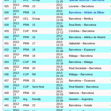
13
11-20
2012-
2012-
425
PRM
13
Levante – Barcelona
13
11-25
2012-
2012-
426
PRM
14
Barcelona – Athletic de Bilbao
13
12-01
2012-
2012-
427
UCL
Group
Barcelona – Benfica
13
12-05
2012-
2012-
428
PRM
15
Real Betis – Barcelona
13
12-09
2012-
2012-
429
CUP
R16
Córdoba – Barcelona
13
12-12
2012-
2012-
430
PRM
16
Barcelona – Atlético de Madrid
13
12-16
2012-
2012-
431
PRM
17
Valladolid – Barcelona
13
12-22
2012-
2013-
432
PRM
18
Barcelona – Espanyol
13
01-08
2012-
2013-
433
PRM
19
Málaga – Barcelona
13
01-13
2012-
2013-
434
CUP
R8
Barcelona – Málaga
13
01-16
2012-
2013-
435
PRM
20
Real Sociedad – Barcelona
13
01-20
2012-
2013-
436
CUP
R8
Málaga – Barcelona
13
01-24
2012-
2013-
437
PRM
21
Barcelona – Osasuna
13
01-27
2012-
2013-
438
CUP
Semi-final
Real Madrid – Barcelona
13
01-30
2012-
2013-
439
PRM
22
Valencia – Barcelona
13
02-03
2012-
2013-
440
Arg
friendly
Sweden – Argentina
13
02-06
2012-
2013-
441
PRM
23
Barcelona – Getafe
13
02-10
2012-
2013-