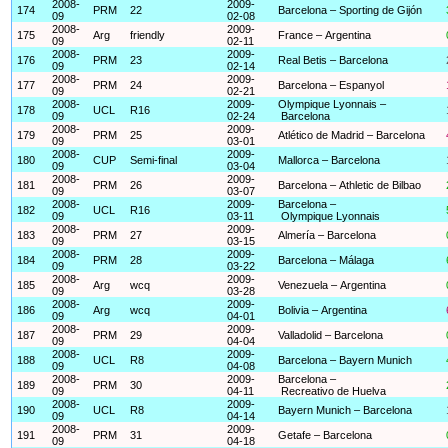
2008-
2009-
174
PRM
22
Barcelona – Sporting de Gijón
09
02-08
2008-
2009-
175
Arg
friendly
France – Argentina
09
02-11
2008-
2009-
176
PRM
23
Real Betis – Barcelona
09
02-14
2008-
2009-
177
PRM
24
Barcelona – Espanyol
09
02-21
2008-
2009-
Olympique Lyonnais –
178
UCL
R16
09
02-24
Barcelona
2008-
2009-
179
PRM
25
Atlético de Madrid – Barcelona
09
03-01
2008-
2009-
180
CUP
Semi-final
Mallorca – Barcelona
09
03-04
2008-
2009-
181
PRM
26
Barcelona – Athletic de Bilbao
09
03-07
2008-
2009-
Barcelona –
182
UCL
R16
09
03-11
Olympique Lyonnais
2008-
2009-
183
PRM
27
Almería – Barcelona
09
03-15
2008-
2009-
184
PRM
28
Barcelona – Málaga
09
03-22
2008-
2009-
185
Arg
wcq
Venezuela – Argentina
09
03-28
2008-
2009-
186
Arg
wcq
Bolivia – Argentina
09
04-01
2008-
2009-
187
PRM
29
Valladolid – Barcelona
09
04-04
2008-
2009-
188
UCL
R8
Barcelona – Bayern Munich
09
04-08
2008-
2009-
Barcelona –
189
PRM
30
09
04-11
Recreativo de Huelva
2008-
2009-
190
UCL
R8
Bayern Munich – Barcelona
09
04-14
2008-
2009-
191
PRM
31
Getafe – Barcelona
09
04-18