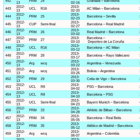
442
PRM
24
Granada – Barcelona
13
02-16
2012-
2013-
443
UCL
R16
AC Milan – Barcelona
13
02-20
2012-
2013-
444
PRM
25
Barcelona – Sevilla
13
02-23
2012-
2013-
445
CUP
Semi-final
Barcelona – Real Madrid
13
02-27
2012-
2013-
446
PRM
26
Real Madrid – Barcelona
13
03-02
2012-
2013-
Barcelona –
447
PRM
27
13
03-10
Deportivo de La Coruña
2012-
2013-
448
UCL
R16
Barcelona – AC Milan
13
03-12
2012-
2013-
449
PRM
28
Barcelona – Rayo Vallecano
13
03-17
2012-
2013-
450
Arg
wcq
Argentina – Venezuela
13
03-22
2012-
2013-
451
Arg
wcq
Bolivia – Argentina
13
03-26
2012-
2013-
452
PRM
29
Celta de Vigo – Barcelona
13
03-30
2012-
2013-
453
UCL
R8
PSG – Barcelona
13
04-02
2012-
2013-
454
UCL
R8
Barcelona – PSG
13
04-10
2012-
2013-
455
UCL
Semi-final
Bayern Munich – Barcelona
13
04-23
2012-
2013-
456
PRM
33
Athletic de Bilbao – Barcelona
13
04-28
2012-
2013-
457
PRM
34
Barcelona – Real Betis
13
05-05
2012-
2013-
458
PRM
35
Atlético de Madrid – Barcelona
13
05-12
2012-
2013-
459
Arg
wcq
Argentina – Colombia
13
06-07
2012-
2013-