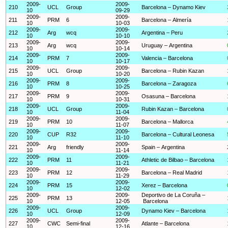
2009-
2009-
210
UCL
Group
Barcelona – Dynamo Kiev
10
09-29
2009-
2009-
211
PRM
6
Barcelona – Almería
10
10-03
2009-
2009-
212
Arg
wcq
Argentina – Peru
10
10-10
2009-
2009-
213
Arg
wcq
Uruguay – Argentina
10
10-14
2009-
2009-
214
PRM
7
Valencia – Barcelona
10
10-17
2009-
2009-
215
UCL
Group
Barcelona – Rubin Kazan
10
10-20
2009-
2009-
216
PRM
8
Barcelona – Zaragoza
10
10-25
2009-
2009-
217
PRM
9
Osasuna – Barcelona
10
10-31
2009-
2009-
218
UCL
Group
Rubin Kazan – Barcelona
10
11-04
2009-
2009-
219
PRM
10
Barcelona – Mallorca
10
11-07
2009-
2009-
220
CUP
R32
Barcelona – Cultural Leonesa
10
11-10
2009-
2009-
221
Arg
friendly
Spain – Argentina
10
11-14
2009-
2009-
222
PRM
11
Athletic de Bilbao – Barcelona
10
11-21
2009-
2009-
223
PRM
12
Barcelona – Real Madrid
10
11-29
2009-
2009-
224
PRM
15
Xerez – Barcelona
10
12-02
2009-
2009-
Deportivo de La Coruña –
225
PRM
13
10
12-05
Barcelona
2009-
2009-
226
UCL
Group
Dynamo Kiev – Barcelona
10
12-09
2009-
2009-
227
CWC
Semi-final
Atlante – Barcelona
10
12-16