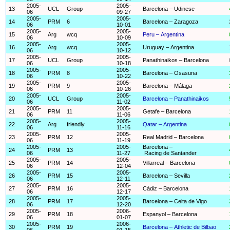
2005-
2005-
13
UCL
Group
Barcelona – Udinese
06
09-27
2005-
2005-
14
PRM
6
Barcelona – Zaragoza
06
10-01
2005-
2005-
15
Arg
wcq
Peru – Argentina
06
10-09
2005-
2005-
16
Arg
wcq
Uruguay – Argentina
06
10-12
2005-
2005-
17
UCL
Group
Panathinaikos – Barcelona
06
10-18
2005-
2005-
18
PRM
8
Barcelona – Osasuna
06
10-22
2005-
2005-
19
PRM
9
Barcelona – Málaga
06
10-26
2005-
2005-
20
UCL
Group
Barcelona – Panathinaikos
06
11-02
2005-
2005-
21
PRM
11
Getafe – Barcelona
06
11-06
2005-
2005-
22
Arg
friendly
Qatar – Argentina
06
11-16
2005-
2005-
23
PRM
12
Real Madrid – Barcelona
06
11-19
2005-
2005-
Barcelona –
24
PRM
13
06
11-27
Racing de Santander
2005-
2005-
25
PRM
14
Villarreal – Barcelona
06
12-04
2005-
2005-
26
PRM
15
Barcelona – Sevilla
06
12-11
2005-
2005-
27
PRM
16
Cádiz – Barcelona
06
12-17
2005-
2005-
28
PRM
17
Barcelona – Celta de Vigo
06
12-20
2005-
2006-
29
PRM
18
Espanyol – Barcelona
06
01-07
2005-
2006-
30
PRM
19
Barcelona – Athletic de Bilbao
06
01-15