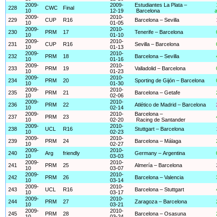
2009-
2009-
Estudiantes La Plata –
228
CWC
Final
10
12-19
Barcelona
a
2009-
2010-
229
CUP
R16
Barcelona – Sevilla
10
01-05
2009-
2010-
230
PRM
17
Tenerife – Barcelona
10
01-10
2009-
2010-
231
CUP
R16
Sevilla – Barcelona
10
01-13
2009-
2010-
232
PRM
18
Barcelona – Sevilla
10
01-16
2009-
2010-
233
PRM
19
Valladolid – Barcelona
10
01-23
2009-
2010-
234
PRM
20
Sporting de Gijón – Barcelona
10
01-30
2009-
2010-
235
PRM
21
Barcelona – Getafe
10
02-06
2009-
2010-
236
PRM
22
Atlético de Madrid – Barcelona
10
02-14
2009-
2010-
Barcelona –
237
PRM
23
10
02-20
Racing de Santander
2009-
2010-
238
UCL
R16
Stuttgart – Barcelona
10
02-23
2009-
2010-
239
PRM
24
Barcelona – Málaga
10
02-27
2009-
2010-
240
Arg
friendly
Germany – Argentina
10
03-03
2009-
2010-
241
PRM
25
Almería – Barcelona
10
03-07
2009-
2010-
242
PRM
26
Barcelona – Valencia
10
03-14
2009-
2010-
243
UCL
R16
Barcelona – Stuttgart
10
03-17
2009-
2010-
244
PRM
27
Zaragoza – Barcelona
10
03-21
2009-
2010-
245
PRM
28
Barcelona – Osasuna
10
03-24