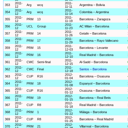
2011-
2011-
353
Arg
wcq
Argentina – Bolivia
12
11-11
2011-
2011-
354
Arg
wcq
Colombia – Argentina
12
11-14
2011-
2011-
355
PRM
13
Barcelona – Zaragoza
12
11-19
2011-
2011-
356
UCL
Group
AC Milan – Barcelona
12
11-23
2011-
2011-
357
PRM
14
Getafe – Barcelona
12
11-26
2011-
2011-
358
PRM
17
Barcelona – Rayo Vallecano
12
11-29
2011-
2011-
359
PRM
15
Barcelona – Levante
12
12-03
2011-
2011-
360
PRM
16
Real Madrid – Barcelona
12
12-10
2011-
2011-
361
CWC
Semi-final
Al-Sadd – Barcelona
12
12-15
2011-
2011-
362
CWC
Final
Santos – Barcelona
12
12-18
2011-
2012-
363
CUP
R16
Barcelona – Osasuna
12
01-04
2011-
2012-
364
PRM
18
Espanyol – Barcelona
12
01-08
2011-
2012-
365
CUP
R16
Osasuna – Barcelona
12
01-12
2011-
2012-
366
PRM
19
Barcelona – Real Betis
12
01-15
2011-
2012-
367
CUP
R8
Real Madrid – Barcelona
12
01-18
2011-
2012-
368
PRM
1
Málaga – Barcelona
12
01-22
2011-
2012-
369
CUP
R8
Barcelona – Real Madrid
12
01-25
2011-
2012-
370
PRM
21
Villarreal – Barcelona
12
01-28