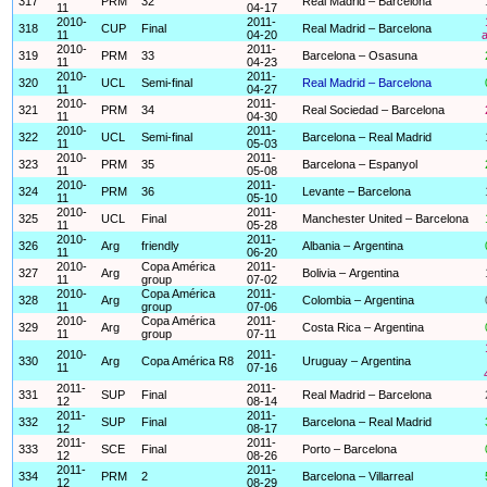
317
PRM
32
Real Madrid – Barcelona
11
04-17
2010-
2011-
318
CUP
Final
Real Madrid – Barcelona
11
04-20
a
2010-
2011-
319
PRM
33
Barcelona – Osasuna
11
04-23
2010-
2011-
320
UCL
Semi-final
Real Madrid – Barcelona
11
04-27
2010-
2011-
321
PRM
34
Real Sociedad – Barcelona
11
04-30
2010-
2011-
322
UCL
Semi-final
Barcelona – Real Madrid
11
05-03
2010-
2011-
323
PRM
35
Barcelona – Espanyol
11
05-08
2010-
2011-
324
PRM
36
Levante – Barcelona
11
05-10
2010-
2011-
325
UCL
Final
Manchester United – Barcelona
11
05-28
2010-
2011-
326
Arg
friendly
Albania – Argentina
11
06-20
2010-
Copa América
2011-
327
Arg
Bolivia – Argentina
11
group
07-02
2010-
Copa América
2011-
328
Arg
Colombia – Argentina
11
group
07-06
2010-
Copa América
2011-
329
Arg
Costa Rica – Argentina
11
group
07-11
2010-
2011-
330
Arg
Copa América R8
Uruguay – Argentina
11
07-16
2011-
2011-
331
SUP
Final
Real Madrid – Barcelona
12
08-14
2011-
2011-
332
SUP
Final
Barcelona – Real Madrid
12
08-17
2011-
2011-
333
SCE
Final
Porto – Barcelona
12
08-26
2011-
2011-
334
PRM
2
Barcelona – Villarreal
12
08-29