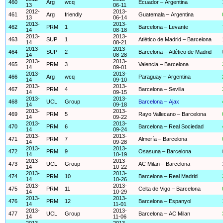
460
Arg
wcq
Ecuador – Argentina
13
06-11
2012-
2013-
461
Arg
friendly
Guatemala – Argentina
13
06-14
2013-
2013-
462
PRM
1
Barcelona – Levante
14
08-18
2013-
2013-
463
SUP
1
Atlético de Madrid – Barcelona
14
08-21
2013-
2013-
464
SUP
2
Barcelona – Atlético de Madrid
14
08-28
2013-
2013-
465
PRM
3
Valencia – Barcelona
14
09-01
2013-
2013-
466
Arg
wcq
Paraguay – Argentina
14
09-10
2013-
2013-
467
PRM
4
Barcelona – Sevilla
14
09-15
2013-
2013-
468
UCL
Group
Barcelona – Ajax
14
09-18
2013-
2013-
469
PRM
5
Rayo Vallecano – Barcelona
14
09-22
2013-
2013-
470
PRM
6
Barcelona – Real Sociedad
14
09-24
2013-
2013-
471
PRM
7
Almería – Barcelona
14
09-28
2013-
2013-
472
PRM
9
Osasuna – Barcelona
14
10-19
2013-
2013-
473
UCL
Group
AC Milan – Barcelona
14
10-22
2013-
2013-
474
PRM
10
Barcelona – Real Madrid
14
10-26
2013-
2013-
475
PRM
11
Celta de Vigo – Barcelona
14
10-29
2013-
2013-
476
PRM
12
Barcelona – Espanyol
14
11-01
2013-
2013-
477
UCL
Group
Barcelona – AC Milan
14
11-06
2013-
2013-