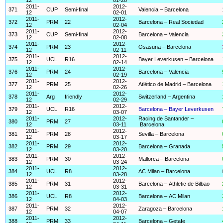
2011-
2012-
371
CUP
Semi-final
Valencia – Barcelona
12
02-01
2011-
2012-
372
PRM
22
Barcelona – Real Sociedad
12
02-04
2011-
2012-
373
CUP
Semi-final
Barcelona – Valencia
12
02-08
2011-
2012-
374
PRM
23
Osasuna – Barcelona
12
02-11
2011-
2012-
375
UCL
R16
Bayer Leverkusen – Barcelona
12
02-14
2011-
2012-
376
PRM
24
Barcelona – Valencia
12
02-19
2011-
2012-
377
PRM
25
Atlético de Madrid – Barcelona
12
02-26
2011-
2012-
378
Arg
friendly
Switzerland – Argentina
12
02-29
2011-
2012-
379
UCL
R16
Barcelona – Bayer Leverkusen
12
03-07
2011-
2012-
Racing de Santander –
380
PRM
27
12
03-11
Barcelona
2011-
2012-
381
PRM
28
Sevilla – Barcelona
12
03-17
2011-
2012-
382
PRM
29
Barcelona – Granada
12
03-20
2011-
2012-
383
PRM
30
Mallorca – Barcelona
12
03-24
2011-
2012-
384
UCL
R8
AC Milan – Barcelona
12
03-28
2011-
2012-
385
PRM
31
Barcelona – Athletic de Bilbao
12
03-31
2011-
2012-
386
UCL
R8
Barcelona – AC Milan
12
04-03
2011-
2012-
387
PRM
32
Zaragoza – Barcelona
12
04-07
2011-
2012-
388
PRM
33
Barcelona – Getafe