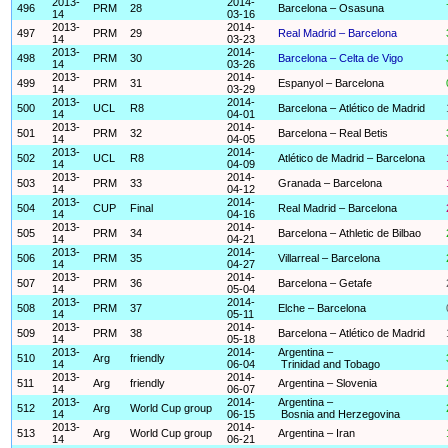
2013-
2014-
496
PRM
28
Barcelona – Osasuna
14
03-16
2013-
2014-
497
PRM
29
Real Madrid – Barcelona
14
03-23
2013-
2014-
498
PRM
30
Barcelona – Celta de Vigo
14
03-26
2013-
2014-
499
PRM
31
Espanyol – Barcelona
14
03-29
2013-
2014-
500
UCL
R8
Barcelona – Atlético de Madrid
14
04-01
2013-
2014-
501
PRM
32
Barcelona – Real Betis
14
04-05
2013-
2014-
502
UCL
R8
Atlético de Madrid – Barcelona
14
04-09
2013-
2014-
503
PRM
33
Granada – Barcelona
14
04-12
2013-
2014-
504
CUP
Final
Real Madrid – Barcelona
14
04-16
2013-
2014-
505
PRM
34
Barcelona – Athletic de Bilbao
14
04-21
2013-
2014-
506
PRM
35
Villarreal – Barcelona
14
04-27
2013-
2014-
507
PRM
36
Barcelona – Getafe
14
05-04
2013-
2014-
508
PRM
37
Elche – Barcelona
14
05-11
2013-
2014-
509
PRM
38
Barcelona – Atlético de Madrid
14
05-18
2013-
2014-
Argentina –
510
Arg
friendly
14
06-04
Trinidad and Tobago
2013-
2014-
511
Arg
friendly
Argentina – Slovenia
14
06-07
2013-
2014-
Argentina –
512
Arg
World Cup group
14
06-15
Bosnia and Herzegovina
2013-
2014-
513
Arg
World Cup group
Argentina – Iran
14
06-21