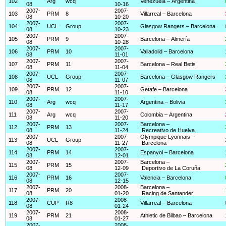
102
Arg
wcq
Venezuela – Argentina
08
10-16
2007-
2007-
103
PRM
8
Villarreal – Barcelona
08
10-20
2007-
2007-
104
UCL
Group
Glasgow Rangers – Barcelona
08
10-23
2007-
2007-
105
PRM
9
Barcelona – Almería
08
10-28
2007-
2007-
106
PRM
10
Valladolid – Barcelona
08
11-01
2007-
2007-
107
PRM
11
Barcelona – Real Betis
08
11-04
2007-
2007-
108
UCL
Group
Barcelona – Glasgow Rangers
08
11-07
2007-
2007-
109
PRM
12
Getafe – Barcelona
08
11-10
2007-
2007-
110
Arg
wcq
Argentina – Bolivia
08
11-17
2007-
2007-
111
Arg
wcq
Colombia – Argentina
08
11-20
2007-
2007-
Barcelona –
112
PRM
13
08
11-24
Recreativo de Huelva
2007-
2007-
Olympique Lyonnais –
113
UCL
Group
08
11-27
Barcelona
2007-
2007-
114
PRM
14
Espanyol – Barcelona
08
12-01
2007-
2007-
Barcelona –
115
PRM
15
08
12-09
Deportivo de La Coruña
2007-
2007-
116
PRM
16
Valencia – Barcelona
08
12-15
2007-
2008-
Barcelona –
117
PRM
20
08
01-20
Racing de Santander
2007-
2008-
118
CUP
R8
Villarreal – Barcelona
08
01-24
2007-
2008-
119
PRM
21
Athletic de Bilbao – Barcelona
08
01-27
2007-
2008-