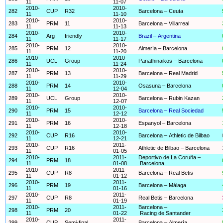
11
11-07
2010-
2010-
282
CUP
R32
Barcelona – Ceuta
11
11-10
2010-
2010-
283
PRM
11
Barcelona – Villarreal
11
11-13
2010-
2010-
284
Arg
friendly
Brazil – Argentina
11
11-17
2010-
2010-
285
PRM
12
Almería – Barcelona
11
11-20
2010-
2010-
286
UCL
Group
Panathinaikos – Barcelona
11
11-24
2010-
2010-
287
PRM
13
Barcelona – Real Madrid
11
11-29
2010-
2010-
288
PRM
14
Osasuna – Barcelona
11
12-04
2010-
2010-
289
UCL
Group
Barcelona – Rubin Kazan
11
12-07
2010-
2010-
290
PRM
15
Barcelona – Real Sociedad
11
12-12
2010-
2010-
291
PRM
16
Espanyol – Barcelona
11
12-18
2010-
2010-
292
CUP
R16
Barcelona – Athletic de Bilbao
11
12-21
2010-
2011-
293
CUP
R16
Athletic de Bilbao – Barcelona
11
01-05
2010-
2011-
Deportivo de La Coruña –
294
PRM
18
11
01-08
Barcelona
2010-
2011-
295
CUP
R8
Barcelona – Real Betis
11
01-12
2010-
2011-
296
PRM
19
Barcelona – Málaga
11
01-16
2010-
2011-
297
CUP
R8
Real Betis – Barcelona
11
01-19
2010-
2011-
Barcelona –
298
PRM
20
11
01-22
Racing de Santander
2010-
2011-
299
CUP
Semi-final
Barcelona – Almería