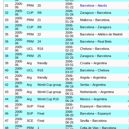
2005-
2006-
31
PRM
20
Barcelona – Alavés
06
01-22
2005-
2006-
32
CUP
R8
Zaragoza – Barcelona
06
01-26
2005-
2006-
33
PRM
21
Mallorca – Barcelona
06
01-29
2005-
2006-
34
CUP
R8
Barcelona – Zaragoza
06
02-01
2005-
2006-
35
PRM
22
Barcelona – Atlético de Madrid
06
02-05
2005-
2006-
36
PRM
24
Barcelona – Real Betis
06
02-18
2005-
2006-
37
UCL
R16
Chelsea – Barcelona
06
02-22
2005-
2006-
38
PRM
25
Zaragoza – Barcelona
06
02-25
2005-
2006-
39
Arg
friendly
Croatia – Argentina
06
03-01
2005-
2006-
40
UCL
R16
Barcelona – Chelsea
06
03-07
2005-
2006-
41
Arg
friendly
Angola – Argentina
06
05-30
2005-
2006-
42
Arg
World Cup group
Serbia – Argentina
06
06-16
2005-
2006-
43
Arg
World Cup group
Netherlands – Argentina
06
06-21
2005-
2006-
44
Arg
World Cup R16
Mexico – Argentina
06
06-24
a
2006-
2006-
45
SUP
Final
Espanyol – Barcelona
07
08-17
2006-
2006-
46
SUP
Final
Barcelona – Espanyol
07
08-20
2006-
2006-
47
SCE
Final
Sevilla – Barcelona
07
08-25
2006-
2006-
48
PRM
1
Celta de Vigo – Barcelona