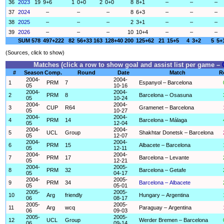
36
2023
19
9+6
1
0+0
2
0+0
8
8+1
–
–
–
37
2024
–
–
–
8
6+3
–
–
–
38
2025
–
–
–
2
3+1
–
–
–
39
2026
–
–
–
10
10+4
–
–
–
SUM
578
497+222
82
56+33
163
128+40
200
125+62
21
15+5
4
3+2
5
5+
(Sources, click to show)
Matches (click a row to show goal and assist list per game –
#
Season
Comp.
Round
Date
Match
R
2004-
2004-
1
PRM
7
Espanyol – Barcelona
05
10-16
2004-
2004-
2
PRM
8
Barcelona – Osasuna
05
10-24
2004-
2004-
3
CUP
R64
Gramenet – Barcelona
05
10-27
2004-
2004-
4
PRM
14
Barcelona – Málaga
05
12-04
2004-
2004-
5
UCL
Group
Shakhtar Donetsk – Barcelona
05
12-07
2004-
2004-
6
PRM
15
Albacete – Barcelona
05
12-11
2004-
2004-
7
PRM
17
Barcelona – Levante
05
12-21
2004-
2005-
8
PRM
32
Barcelona – Getafe
05
04-17
2004-
2005-
9
PRM
34
Barcelona – Albacete
05
05-01
2005-
2005-
10
Arg
friendly
Hungary – Argentina
06
08-17
2005-
2005-
11
Arg
wcq
Paraguay – Argentina
06
09-03
2005-
2005-
12
UCL
Group
Werder Bremen – Barcelona
06
09-14