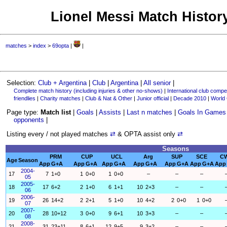
Lionel Messi Match History
matches
>
index
>
69opta
|
|
Selection:
Club + Argentina
|
Club
|
Argentina
|
All senior
|
Complete match history (including injuries & other no-shows)
|
International club compet
friendlies
|
Charity matches
|
Club & Nat & Other
|
Junior official
|
Decade 2010
|
World
Page type:
Match list
|
Goals
|
Assists
|
Last n matches
|
Goals In Games
opponents
|
Listing every / not played matches
⇄
& OPTA assist only
⇄
Seasons
PRM
CUP
UCL
Arg
SUP
SCE
C
Age
Season
App
G+A
App
G+A
App
G+A
App
G+A
App
G+A
App
G+A
App
2004-
17
7
1+0
1
0+0
1
0+0
–
–
–
05
2005-
18
17
6+2
2
1+0
6
1+1
10
2+3
–
–
06
2006-
19
26
14+2
2
2+1
5
1+0
10
4+2
2
0+0
1
0+0
07
2007-
20
28
10+12
3
0+0
9
6+1
10
3+3
–
–
08
2008-
21
31
23+11
8
6+1
12
9+5
9
3+2
–
–