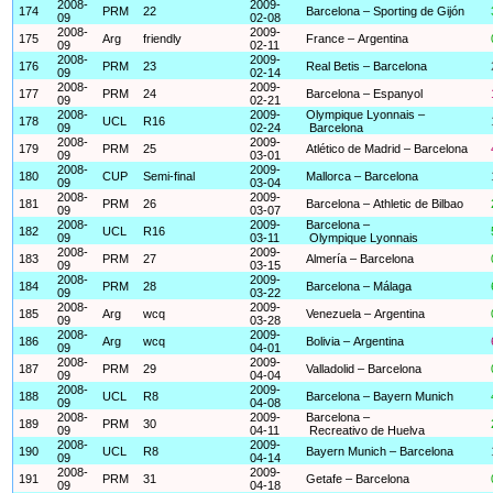
2008-
2009-
174
PRM
22
Barcelona – Sporting de Gijón
09
02-08
2008-
2009-
175
Arg
friendly
France – Argentina
09
02-11
2008-
2009-
176
PRM
23
Real Betis – Barcelona
09
02-14
2008-
2009-
177
PRM
24
Barcelona – Espanyol
09
02-21
2008-
2009-
Olympique Lyonnais –
178
UCL
R16
09
02-24
Barcelona
2008-
2009-
179
PRM
25
Atlético de Madrid – Barcelona
09
03-01
2008-
2009-
180
CUP
Semi-final
Mallorca – Barcelona
09
03-04
2008-
2009-
181
PRM
26
Barcelona – Athletic de Bilbao
09
03-07
2008-
2009-
Barcelona –
182
UCL
R16
09
03-11
Olympique Lyonnais
2008-
2009-
183
PRM
27
Almería – Barcelona
09
03-15
2008-
2009-
184
PRM
28
Barcelona – Málaga
09
03-22
2008-
2009-
185
Arg
wcq
Venezuela – Argentina
09
03-28
2008-
2009-
186
Arg
wcq
Bolivia – Argentina
09
04-01
2008-
2009-
187
PRM
29
Valladolid – Barcelona
09
04-04
2008-
2009-
188
UCL
R8
Barcelona – Bayern Munich
09
04-08
2008-
2009-
Barcelona –
189
PRM
30
09
04-11
Recreativo de Huelva
2008-
2009-
190
UCL
R8
Bayern Munich – Barcelona
09
04-14
2008-
2009-
191
PRM
31
Getafe – Barcelona
09
04-18