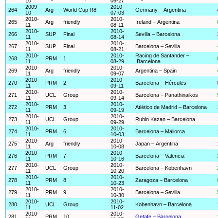
10
06-27
2009-
2010-
264
Arg
World Cup R8
Germany – Argentina
10
07-03
2010-
2010-
265
Arg
friendly
Ireland – Argentina
11
08-11
2010-
2010-
266
SUP
Final
Sevilla – Barcelona
11
08-14
2010-
2010-
267
SUP
Final
Barcelona – Sevilla
11
08-21
2010-
2010-
Racing de Santander –
268
PRM
1
11
08-29
Barcelona
2010-
2010-
269
Arg
friendly
Argentina – Spain
11
09-07
2010-
2010-
270
PRM
2
Barcelona – Hércules
11
09-11
2010-
2010-
271
UCL
Group
Barcelona – Panathinaikos
11
09-14
2010-
2010-
272
PRM
3
Atlético de Madrid – Barcelona
11
09-19
2010-
2010-
273
UCL
Group
Rubin Kazan – Barcelona
11
09-29
2010-
2010-
274
PRM
6
Barcelona – Mallorca
11
10-03
2010-
2010-
275
Arg
friendly
Japan – Argentina
11
10-08
2010-
2010-
276
PRM
7
Barcelona – Valencia
11
10-16
2010-
2010-
277
UCL
Group
Barcelona – Kobenhavn
11
10-20
2010-
2010-
278
PRM
8
Zaragoza – Barcelona
11
10-23
2010-
2010-
279
PRM
9
Barcelona – Sevilla
11
10-30
2010-
2010-
280
UCL
Group
Kobenhavn – Barcelona
11
11-02
2010-
2010-
281
PRM
10
Getafe – Barcelona