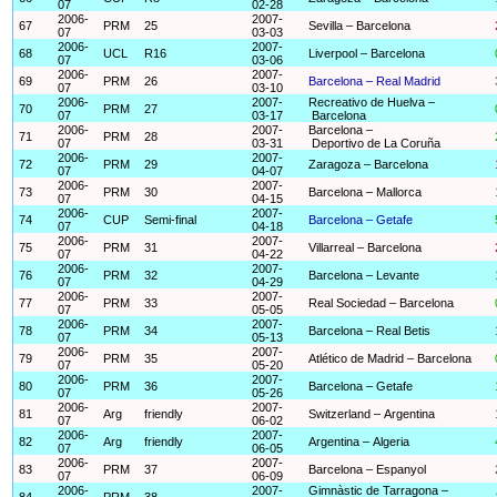
07
02-28
2006-
2007-
67
PRM
25
Sevilla – Barcelona
07
03-03
2006-
2007-
68
UCL
R16
Liverpool – Barcelona
07
03-06
2006-
2007-
69
PRM
26
Barcelona – Real Madrid
07
03-10
2006-
2007-
Recreativo de Huelva –
70
PRM
27
07
03-17
Barcelona
2006-
2007-
Barcelona –
71
PRM
28
07
03-31
Deportivo de La Coruña
2006-
2007-
72
PRM
29
Zaragoza – Barcelona
07
04-07
2006-
2007-
73
PRM
30
Barcelona – Mallorca
07
04-15
2006-
2007-
74
CUP
Semi-final
Barcelona – Getafe
07
04-18
2006-
2007-
75
PRM
31
Villarreal – Barcelona
07
04-22
2006-
2007-
76
PRM
32
Barcelona – Levante
07
04-29
2006-
2007-
77
PRM
33
Real Sociedad – Barcelona
07
05-05
2006-
2007-
78
PRM
34
Barcelona – Real Betis
07
05-13
2006-
2007-
79
PRM
35
Atlético de Madrid – Barcelona
07
05-20
2006-
2007-
80
PRM
36
Barcelona – Getafe
07
05-26
2006-
2007-
81
Arg
friendly
Switzerland – Argentina
07
06-02
2006-
2007-
82
Arg
friendly
Argentina – Algeria
07
06-05
2006-
2007-
83
PRM
37
Barcelona – Espanyol
07
06-09
2006-
2007-
Gimnàstic de Tarragona –
84
PRM
38