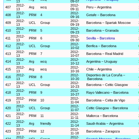
13
09-07
2012-
2012-
407
Arg
wcq
Peru – Argentina
13
09-11
2012-
2012-
408
PRM
4
Getafe – Barcelona
13
09-16
2012-
2012-
409
UCL
Group
Barcelona – Spartak Moscow
13
09-19
2012-
2012-
410
PRM
5
Barcelona – Granada
13
09-23
2012-
2012-
411
PRM
6
Sevilla – Barcelona
13
09-30
2012-
2012-
412
UCL
Group
Benfica – Barcelona
13
10-02
2012-
2012-
413
PRM
7
Barcelona – Real Madrid
13
10-07
2012-
2012-
414
Arg
wcq
Argentina – Uruguay
13
10-12
2012-
2012-
415
Arg
wcq
Chile – Argentina
13
10-16
2012-
2012-
Deportivo de La Coruña –
416
PRM
8
13
10-20
Barcelona
2012-
2012-
417
UCL
Group
Barcelona – Celtic Glasgow
13
10-23
2012-
2012-
418
PRM
9
Rayo Vallecano – Barcelona
13
10-27
2012-
2012-
419
PRM
10
Barcelona – Celta de Vigo
13
11-04
2012-
2012-
420
UCL
Group
Celtic Glasgow – Barcelona
13
11-07
2012-
2012-
421
PRM
11
Mallorca – Barcelona
13
11-11
2012-
2012-
422
Arg
friendly
Saudi-Arabia – Argentina
13
11-14
2012-
2012-
423
PRM
12
Barcelona – Zaragoza
13
11-18
2012-
2012-
424
UCL
Group
Spartak Moscow – Barcelona