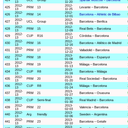
13
11-20
2012-
2012-
425
PRM
13
Levante – Barcelona
13
11-25
2012-
2012-
426
PRM
14
Barcelona – Athletic de Bilbao
13
12-01
2012-
2012-
427
UCL
Group
Barcelona – Benfica
13
12-05
2012-
2012-
428
PRM
15
Real Betis – Barcelona
13
12-09
2012-
2012-
429
CUP
R16
Córdoba – Barcelona
13
12-12
2012-
2012-
430
PRM
16
Barcelona – Atlético de Madrid
13
12-16
2012-
2012-
431
PRM
17
Valladolid – Barcelona
13
12-22
2012-
2013-
432
PRM
18
Barcelona – Espanyol
13
01-08
2012-
2013-
433
PRM
19
Málaga – Barcelona
13
01-13
2012-
2013-
434
CUP
R8
Barcelona – Málaga
13
01-16
2012-
2013-
435
PRM
20
Real Sociedad – Barcelona
13
01-20
2012-
2013-
436
CUP
R8
Málaga – Barcelona
13
01-24
2012-
2013-
437
PRM
21
Barcelona – Osasuna
13
01-27
2012-
2013-
438
CUP
Semi-final
Real Madrid – Barcelona
13
01-30
2012-
2013-
439
PRM
22
Valencia – Barcelona
13
02-03
2012-
2013-
440
Arg
friendly
Sweden – Argentina
13
02-06
2012-
2013-
441
PRM
23
Barcelona – Getafe
13
02-10
2012-
2013-