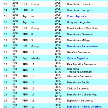
2005-
2005-
13
UCL
Group
Barcelona – Udinese
06
09-27
2005-
2005-
14
PRM
6
Barcelona – Zaragoza
06
10-01
2005-
2005-
15
Arg
wcq
Peru – Argentina
06
10-09
2005-
2005-
16
Arg
wcq
Uruguay – Argentina
06
10-12
2005-
2005-
17
UCL
Group
Panathinaikos – Barcelona
06
10-18
2005-
2005-
18
PRM
8
Barcelona – Osasuna
06
10-22
2005-
2005-
19
PRM
9
Barcelona – Málaga
06
10-26
2005-
2005-
20
UCL
Group
Barcelona – Panathinaikos
06
11-02
2005-
2005-
21
PRM
11
Getafe – Barcelona
06
11-06
2005-
2005-
22
Arg
friendly
Qatar – Argentina
06
11-16
2005-
2005-
23
PRM
12
Real Madrid – Barcelona
06
11-19
2005-
2005-
Barcelona –
24
PRM
13
06
11-27
Racing de Santander
2005-
2005-
25
PRM
14
Villarreal – Barcelona
06
12-04
2005-
2005-
26
PRM
15
Barcelona – Sevilla
06
12-11
2005-
2005-
27
PRM
16
Cádiz – Barcelona
06
12-17
2005-
2005-
28
PRM
17
Barcelona – Celta de Vigo
06
12-20
2005-
2006-
29
PRM
18
Espanyol – Barcelona
06
01-07
2005-
2006-
30
PRM
19
Barcelona – Athletic de Bilbao
06
01-15