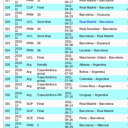
317
PRM
32
Real Madrid – Barcelona
11
04-17
2010-
2011-
318
CUP
Final
Real Madrid – Barcelona
11
04-20
a
2010-
2011-
319
PRM
33
Barcelona – Osasuna
11
04-23
2010-
2011-
320
UCL
Semi-final
Real Madrid – Barcelona
11
04-27
2010-
2011-
321
PRM
34
Real Sociedad – Barcelona
11
04-30
2010-
2011-
322
UCL
Semi-final
Barcelona – Real Madrid
11
05-03
2010-
2011-
323
PRM
35
Barcelona – Espanyol
11
05-08
2010-
2011-
324
PRM
36
Levante – Barcelona
11
05-10
2010-
2011-
325
UCL
Final
Manchester United – Barcelona
11
05-28
2010-
2011-
326
Arg
friendly
Albania – Argentina
11
06-20
2010-
Copa América
2011-
327
Arg
Bolivia – Argentina
11
group
07-02
2010-
Copa América
2011-
328
Arg
Colombia – Argentina
11
group
07-06
2010-
Copa América
2011-
329
Arg
Costa Rica – Argentina
11
group
07-11
2010-
2011-
330
Arg
Copa América R8
Uruguay – Argentina
11
07-16
2011-
2011-
331
SUP
Final
Real Madrid – Barcelona
12
08-14
2011-
2011-
332
SUP
Final
Barcelona – Real Madrid
12
08-17
2011-
2011-
333
SCE
Final
Porto – Barcelona
12
08-26
2011-
2011-
334
PRM
2
Barcelona – Villarreal
12
08-29