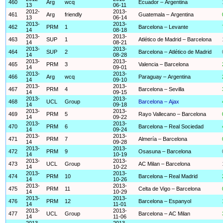
460
Arg
wcq
Ecuador – Argentina
13
06-11
2012-
2013-
461
Arg
friendly
Guatemala – Argentina
13
06-14
2013-
2013-
462
PRM
1
Barcelona – Levante
14
08-18
2013-
2013-
463
SUP
1
Atlético de Madrid – Barcelona
14
08-21
2013-
2013-
464
SUP
2
Barcelona – Atlético de Madrid
14
08-28
2013-
2013-
465
PRM
3
Valencia – Barcelona
14
09-01
2013-
2013-
466
Arg
wcq
Paraguay – Argentina
14
09-10
2013-
2013-
467
PRM
4
Barcelona – Sevilla
14
09-15
2013-
2013-
468
UCL
Group
Barcelona – Ajax
14
09-18
2013-
2013-
469
PRM
5
Rayo Vallecano – Barcelona
14
09-22
2013-
2013-
470
PRM
6
Barcelona – Real Sociedad
14
09-24
2013-
2013-
471
PRM
7
Almería – Barcelona
14
09-28
2013-
2013-
472
PRM
9
Osasuna – Barcelona
14
10-19
2013-
2013-
473
UCL
Group
AC Milan – Barcelona
14
10-22
2013-
2013-
474
PRM
10
Barcelona – Real Madrid
14
10-26
2013-
2013-
475
PRM
11
Celta de Vigo – Barcelona
14
10-29
2013-
2013-
476
PRM
12
Barcelona – Espanyol
14
11-01
2013-
2013-
477
UCL
Group
Barcelona – AC Milan
14
11-06
2013-
2013-