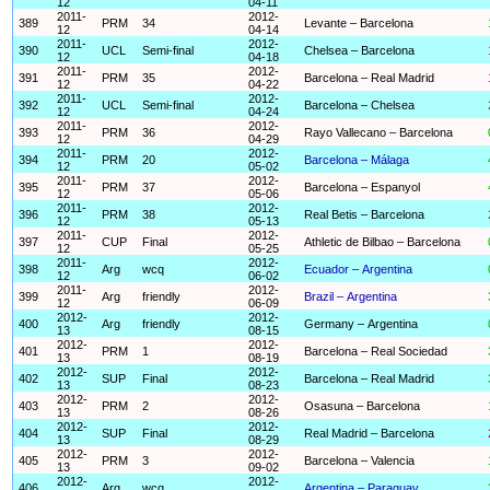
12
04-11
2011-
2012-
389
PRM
34
Levante – Barcelona
12
04-14
2011-
2012-
390
UCL
Semi-final
Chelsea – Barcelona
12
04-18
2011-
2012-
391
PRM
35
Barcelona – Real Madrid
12
04-22
2011-
2012-
392
UCL
Semi-final
Barcelona – Chelsea
12
04-24
2011-
2012-
393
PRM
36
Rayo Vallecano – Barcelona
12
04-29
2011-
2012-
394
PRM
20
Barcelona – Málaga
12
05-02
2011-
2012-
395
PRM
37
Barcelona – Espanyol
12
05-06
2011-
2012-
396
PRM
38
Real Betis – Barcelona
12
05-13
2011-
2012-
397
CUP
Final
Athletic de Bilbao – Barcelona
12
05-25
2011-
2012-
398
Arg
wcq
Ecuador – Argentina
12
06-02
2011-
2012-
399
Arg
friendly
Brazil – Argentina
12
06-09
2012-
2012-
400
Arg
friendly
Germany – Argentina
13
08-15
2012-
2012-
401
PRM
1
Barcelona – Real Sociedad
13
08-19
2012-
2012-
402
SUP
Final
Barcelona – Real Madrid
13
08-23
2012-
2012-
403
PRM
2
Osasuna – Barcelona
13
08-26
2012-
2012-
404
SUP
Final
Real Madrid – Barcelona
13
08-29
2012-
2012-
405
PRM
3
Barcelona – Valencia
13
09-02
2012-
2012-
406
Arg
wcq
Argentina – Paraguay