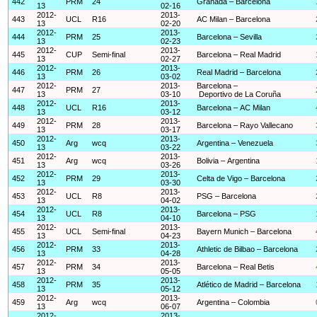
442
PRM
24
Granada – Barcelona
13
02-16
2012-
2013-
443
UCL
R16
AC Milan – Barcelona
13
02-20
2012-
2013-
444
PRM
25
Barcelona – Sevilla
13
02-23
2012-
2013-
445
CUP
Semi-final
Barcelona – Real Madrid
13
02-27
2012-
2013-
446
PRM
26
Real Madrid – Barcelona
13
03-02
2012-
2013-
Barcelona –
447
PRM
27
13
03-10
Deportivo de La Coruña
2012-
2013-
448
UCL
R16
Barcelona – AC Milan
13
03-12
2012-
2013-
449
PRM
28
Barcelona – Rayo Vallecano
13
03-17
2012-
2013-
450
Arg
wcq
Argentina – Venezuela
13
03-22
2012-
2013-
451
Arg
wcq
Bolivia – Argentina
13
03-26
2012-
2013-
452
PRM
29
Celta de Vigo – Barcelona
13
03-30
2012-
2013-
453
UCL
R8
PSG – Barcelona
13
04-02
2012-
2013-
454
UCL
R8
Barcelona – PSG
13
04-10
2012-
2013-
455
UCL
Semi-final
Bayern Munich – Barcelona
13
04-23
2012-
2013-
456
PRM
33
Athletic de Bilbao – Barcelona
13
04-28
2012-
2013-
457
PRM
34
Barcelona – Real Betis
13
05-05
2012-
2013-
458
PRM
35
Atlético de Madrid – Barcelona
13
05-12
2012-
2013-
459
Arg
wcq
Argentina – Colombia
13
06-07
2012-
2013-