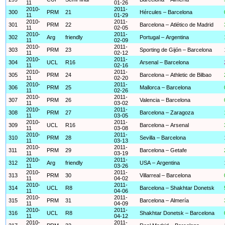
11
01-26
2010-
2011-
300
PRM
21
Hércules – Barcelona
11
01-29
2010-
2011-
301
PRM
22
Barcelona – Atlético de Madrid
11
02-05
2010-
2011-
302
Arg
friendly
Portugal – Argentina
11
02-09
2010-
2011-
303
PRM
23
Sporting de Gijón – Barcelona
11
02-12
2010-
2011-
304
UCL
R16
Arsenal – Barcelona
11
02-16
2010-
2011-
305
PRM
24
Barcelona – Athletic de Bilbao
11
02-20
2010-
2011-
306
PRM
25
Mallorca – Barcelona
11
02-26
2010-
2011-
307
PRM
26
Valencia – Barcelona
11
03-02
2010-
2011-
308
PRM
27
Barcelona – Zaragoza
11
03-05
2010-
2011-
309
UCL
R16
Barcelona – Arsenal
11
03-08
2010-
2011-
310
PRM
28
Sevilla – Barcelona
11
03-13
2010-
2011-
311
PRM
29
Barcelona – Getafe
11
03-19
2010-
2011-
312
Arg
friendly
USA – Argentina
11
03-26
2010-
2011-
313
PRM
30
Villarreal – Barcelona
11
04-02
2010-
2011-
314
UCL
R8
Barcelona – Shakhtar Donetsk
11
04-06
2010-
2011-
315
PRM
31
Barcelona – Almería
11
04-09
2010-
2011-
316
UCL
R8
Shakhtar Donetsk – Barcelona
11
04-12
2010-
2011-