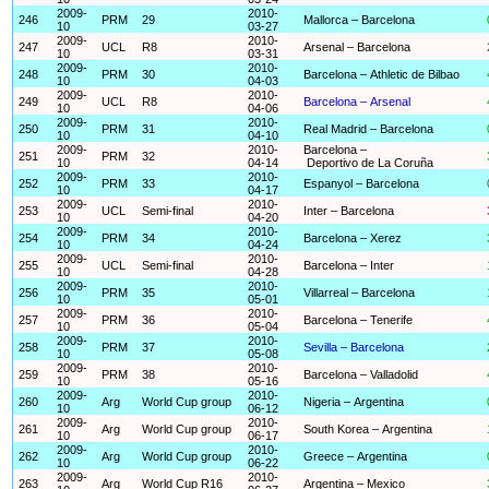
2009-
2010-
246
PRM
29
Mallorca – Barcelona
10
03-27
2009-
2010-
247
UCL
R8
Arsenal – Barcelona
10
03-31
2009-
2010-
248
PRM
30
Barcelona – Athletic de Bilbao
10
04-03
2009-
2010-
249
UCL
R8
Barcelona – Arsenal
10
04-06
2009-
2010-
250
PRM
31
Real Madrid – Barcelona
10
04-10
2009-
2010-
Barcelona –
251
PRM
32
10
04-14
Deportivo de La Coruña
2009-
2010-
252
PRM
33
Espanyol – Barcelona
10
04-17
2009-
2010-
253
UCL
Semi-final
Inter – Barcelona
10
04-20
2009-
2010-
254
PRM
34
Barcelona – Xerez
10
04-24
2009-
2010-
255
UCL
Semi-final
Barcelona – Inter
10
04-28
2009-
2010-
256
PRM
35
Villarreal – Barcelona
10
05-01
2009-
2010-
257
PRM
36
Barcelona – Tenerife
10
05-04
2009-
2010-
258
PRM
37
Sevilla – Barcelona
10
05-08
2009-
2010-
259
PRM
38
Barcelona – Valladolid
10
05-16
2009-
2010-
260
Arg
World Cup group
Nigeria – Argentina
10
06-12
2009-
2010-
261
Arg
World Cup group
South Korea – Argentina
10
06-17
2009-
2010-
262
Arg
World Cup group
Greece – Argentina
10
06-22
2009-
2010-
263
Arg
World Cup R16
Argentina – Mexico