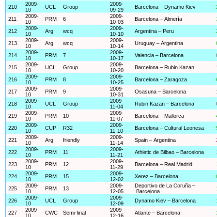
2009-
2009-
210
UCL
Group
Barcelona – Dynamo Kiev
10
09-29
2009-
2009-
211
PRM
6
Barcelona – Almería
10
10-03
2009-
2009-
212
Arg
wcq
Argentina – Peru
10
10-10
2009-
2009-
213
Arg
wcq
Uruguay – Argentina
10
10-14
2009-
2009-
214
PRM
7
Valencia – Barcelona
10
10-17
2009-
2009-
215
UCL
Group
Barcelona – Rubin Kazan
10
10-20
2009-
2009-
216
PRM
8
Barcelona – Zaragoza
10
10-25
2009-
2009-
217
PRM
9
Osasuna – Barcelona
10
10-31
2009-
2009-
218
UCL
Group
Rubin Kazan – Barcelona
10
11-04
2009-
2009-
219
PRM
10
Barcelona – Mallorca
10
11-07
2009-
2009-
220
CUP
R32
Barcelona – Cultural Leonesa
10
11-10
2009-
2009-
221
Arg
friendly
Spain – Argentina
10
11-14
2009-
2009-
222
PRM
11
Athletic de Bilbao – Barcelona
10
11-21
2009-
2009-
223
PRM
12
Barcelona – Real Madrid
10
11-29
2009-
2009-
224
PRM
15
Xerez – Barcelona
10
12-02
2009-
2009-
Deportivo de La Coruña –
225
PRM
13
10
12-05
Barcelona
2009-
2009-
226
UCL
Group
Dynamo Kiev – Barcelona
10
12-09
2009-
2009-
227
CWC
Semi-final
Atlante – Barcelona
10
12-16