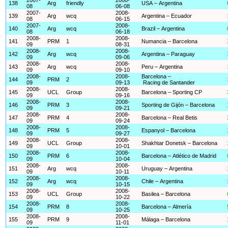
138
Arg
friendly
USA – Argentina
08
06-08
2007-
2008-
139
Arg
wcq
Argentina – Ecuador
08
06-15
2007-
2008-
140
Arg
wcq
Brazil – Argentina
08
06-18
2008-
2008-
141
PRM
1
Numancia – Barcelona
09
08-31
2008-
2008-
142
Arg
wcq
Argentina – Paraguay
09
09-06
2008-
2008-
143
Arg
wcq
Peru – Argentina
09
09-10
2008-
2008-
Barcelona –
144
PRM
2
09
09-13
Racing de Santander
2008-
2008-
145
UCL
Group
Barcelona – Sporting CP
09
09-16
2008-
2008-
146
PRM
3
Sporting de Gijón – Barcelona
09
09-21
2008-
2008-
147
PRM
4
Barcelona – Real Betis
09
09-24
2008-
2008-
148
PRM
5
Espanyol – Barcelona
09
09-27
2008-
2008-
149
UCL
Group
Shakhtar Donetsk – Barcelona
09
10-01
2008-
2008-
150
PRM
6
Barcelona – Atlético de Madrid
09
10-04
2008-
2008-
151
Arg
wcq
Uruguay – Argentina
09
10-11
2008-
2008-
152
Arg
wcq
Chile – Argentina
09
10-15
2008-
2008-
153
UCL
Group
Basilea – Barcelona
09
10-22
2008-
2008-
154
PRM
8
Barcelona – Almería
09
10-25
2008-
2008-
155
PRM
9
Málaga – Barcelona
09
11-01