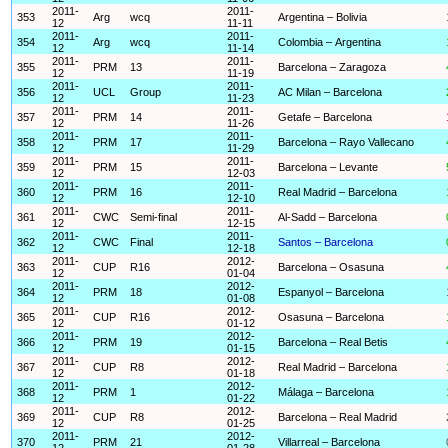
2011-
2011-
353
Arg
wcq
Argentina – Bolivia
12
11-11
2011-
2011-
354
Arg
wcq
Colombia – Argentina
12
11-14
2011-
2011-
355
PRM
13
Barcelona – Zaragoza
12
11-19
2011-
2011-
356
UCL
Group
AC Milan – Barcelona
12
11-23
2011-
2011-
357
PRM
14
Getafe – Barcelona
12
11-26
2011-
2011-
358
PRM
17
Barcelona – Rayo Vallecano
12
11-29
2011-
2011-
359
PRM
15
Barcelona – Levante
12
12-03
2011-
2011-
360
PRM
16
Real Madrid – Barcelona
12
12-10
2011-
2011-
361
CWC
Semi-final
Al-Sadd – Barcelona
12
12-15
2011-
2011-
362
CWC
Final
Santos – Barcelona
12
12-18
2011-
2012-
363
CUP
R16
Barcelona – Osasuna
12
01-04
2011-
2012-
364
PRM
18
Espanyol – Barcelona
12
01-08
2011-
2012-
365
CUP
R16
Osasuna – Barcelona
12
01-12
2011-
2012-
366
PRM
19
Barcelona – Real Betis
12
01-15
2011-
2012-
367
CUP
R8
Real Madrid – Barcelona
12
01-18
2011-
2012-
368
PRM
1
Málaga – Barcelona
12
01-22
2011-
2012-
369
CUP
R8
Barcelona – Real Madrid
12
01-25
2011-
2012-
370
PRM
21
Villarreal – Barcelona
12
01-28