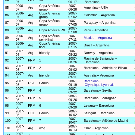
07
06-17
Barcelona
2006-
Copa América
2007-
85
Arg
Argentina – USA
07
group
06-28
2006-
Copa América
2007-
86
Arg
Colombia – Argentina
07
group
07-02
2006-
Copa América
2007-
87
Arg
Paraguay – Argentina
07
group
07-05
2006-
2007-
88
Arg
Copa América R8
Peru – Argentina
07
07-08
2006-
Copa América
2007-
89
Arg
Mexico – Argentina
07
semi-final
07-11
2006-
Copa América
2007-
90
Arg
Brazil – Argentina
07
final
07-15
2007-
2007-
91
Arg
friendly
Norway – Argentina
08
08-22
2007-
2007-
Racing de Santander –
92
PRM
1
08
08-26
Barcelona
2007-
2007-
93
PRM
2
Barcelona – Athletic de Bilbao
08
09-02
2007-
2007-
94
Arg
friendly
Australia – Argentina
08
09-11
2007-
2007-
Barcelona –
95
UCL
Group
08
09-19
Olympique Lyonnais
2007-
2007-
96
PRM
4
Barcelona – Sevilla
08
09-22
2007-
2007-
97
PRM
5
Barcelona – Zaragoza
08
09-26
2007-
2007-
98
PRM
6
Levante – Barcelona
08
09-29
2007-
2007-
99
UCL
Group
Stuttgart – Barcelona
08
10-02
2007-
2007-
100
PRM
7
Barcelona – Atlético de Madrid
08
10-07
2007-
2007-
101
Arg
wcq
Chile – Argentina
08
10-13
2007-
2007-