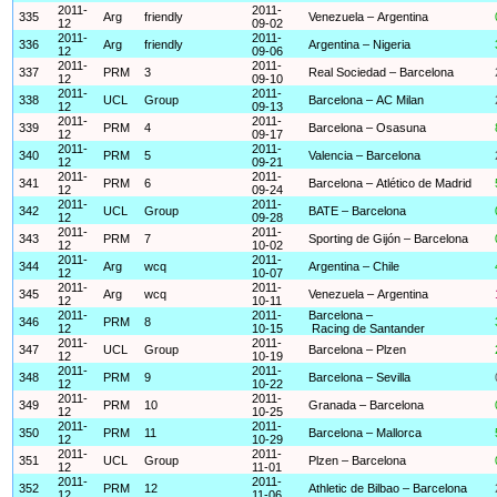
2011-
2011-
335
Arg
friendly
Venezuela – Argentina
12
09-02
2011-
2011-
336
Arg
friendly
Argentina – Nigeria
12
09-06
2011-
2011-
337
PRM
3
Real Sociedad – Barcelona
12
09-10
2011-
2011-
338
UCL
Group
Barcelona – AC Milan
12
09-13
2011-
2011-
339
PRM
4
Barcelona – Osasuna
12
09-17
2011-
2011-
340
PRM
5
Valencia – Barcelona
12
09-21
2011-
2011-
341
PRM
6
Barcelona – Atlético de Madrid
12
09-24
2011-
2011-
342
UCL
Group
BATE – Barcelona
12
09-28
2011-
2011-
343
PRM
7
Sporting de Gijón – Barcelona
12
10-02
2011-
2011-
344
Arg
wcq
Argentina – Chile
12
10-07
2011-
2011-
345
Arg
wcq
Venezuela – Argentina
12
10-11
2011-
2011-
Barcelona –
346
PRM
8
12
10-15
Racing de Santander
2011-
2011-
347
UCL
Group
Barcelona – Plzen
12
10-19
2011-
2011-
348
PRM
9
Barcelona – Sevilla
12
10-22
2011-
2011-
349
PRM
10
Granada – Barcelona
12
10-25
2011-
2011-
350
PRM
11
Barcelona – Mallorca
12
10-29
2011-
2011-
351
UCL
Group
Plzen – Barcelona
12
11-01
2011-
2011-
352
PRM
12
Athletic de Bilbao – Barcelona
12
11-06