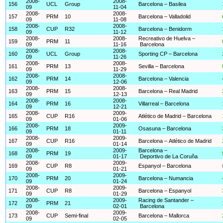
2008-
2008-
156
UCL
Group
Barcelona – Basilea
09
11-04
2008-
2008-
157
PRM
10
Barcelona – Valladolid
09
11-08
2008-
2008-
158
CUP
R32
Barcelona – Benidorm
09
11-12
2008-
2008-
Recreativo de Huelva –
159
PRM
11
09
11-16
Barcelona
2008-
2008-
160
UCL
Group
Sporting CP – Barcelona
09
11-26
2008-
2008-
161
PRM
13
Sevilla – Barcelona
09
11-29
2008-
2008-
162
PRM
14
Barcelona – Valencia
09
12-06
2008-
2008-
163
PRM
15
Barcelona – Real Madrid
09
12-13
2008-
2008-
164
PRM
16
Villarreal – Barcelona
09
12-21
2008-
2009-
165
CUP
R16
Atlético de Madrid – Barcelona
09
01-06
2008-
2009-
166
PRM
18
Osasuna – Barcelona
09
01-11
2008-
2009-
167
CUP
R16
Barcelona – Atlético de Madrid
09
01-14
2008-
2009-
Barcelona –
168
PRM
19
09
01-17
Deportivo de La Coruña
2008-
2009-
169
CUP
R8
Espanyol – Barcelona
09
01-21
2008-
2009-
170
PRM
20
Barcelona – Numancia
09
01-24
2008-
2009-
171
CUP
R8
Barcelona – Espanyol
09
01-29
2008-
2009-
Racing de Santander –
172
PRM
21
09
02-01
Barcelona
2008-
2009-
173
CUP
Semi-final
Barcelona – Mallorca
09
02-05