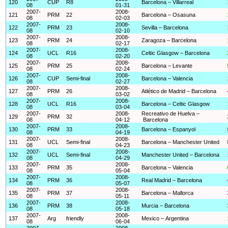
120
CUP
R8
Barcelona – Villarreal
08
01-31
2007-
2008-
121
PRM
22
Barcelona – Osasuna
08
02-03
2007-
2008-
122
PRM
23
Sevilla – Barcelona
08
02-10
2007-
2008-
123
PRM
24
Zaragoza – Barcelona
08
02-17
2007-
2008-
124
UCL
R16
Celtic Glasgow – Barcelona
08
02-20
2007-
2008-
125
PRM
25
Barcelona – Levante
08
02-24
2007-
2008-
126
CUP
Semi-final
Barcelona – Valencia
08
02-27
2007-
2008-
127
PRM
26
Atlético de Madrid – Barcelona
08
03-02
2007-
2008-
128
UCL
R16
Barcelona – Celtic Glasgow
08
03-04
2007-
2008-
Recreativo de Huelva –
129
PRM
32
08
04-12
Barcelona
2007-
2008-
130
PRM
33
Barcelona – Espanyol
08
04-19
2007-
2008-
131
UCL
Semi-final
Barcelona – Manchester United
08
04-23
2007-
2008-
132
UCL
Semi-final
Manchester United – Barcelona
08
04-29
2007-
2008-
133
PRM
35
Barcelona – Valencia
08
05-04
2007-
2008-
134
PRM
36
Real Madrid – Barcelona
08
05-07
2007-
2008-
135
PRM
37
Barcelona – Mallorca
08
05-11
2007-
2008-
136
PRM
38
Murcia – Barcelona
08
05-18
2007-
2008-
137
Arg
friendly
Mexico – Argentina
08
06-04
2007-
2008-