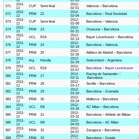
2011-
2012-
371
CUP
Semi-final
Valencia – Barcelona
12
02-01
2011-
2012-
372
PRM
22
Barcelona – Real Sociedad
12
02-04
2011-
2012-
373
CUP
Semi-final
Barcelona – Valencia
12
02-08
2011-
2012-
374
PRM
23
Osasuna – Barcelona
12
02-11
2011-
2012-
375
UCL
R16
Bayer Leverkusen – Barcelona
12
02-14
2011-
2012-
376
PRM
24
Barcelona – Valencia
12
02-19
2011-
2012-
377
PRM
25
Atlético de Madrid – Barcelona
12
02-26
2011-
2012-
378
Arg
friendly
Switzerland – Argentina
12
02-29
2011-
2012-
379
UCL
R16
Barcelona – Bayer Leverkusen
12
03-07
2011-
2012-
Racing de Santander –
380
PRM
27
12
03-11
Barcelona
2011-
2012-
381
PRM
28
Sevilla – Barcelona
12
03-17
2011-
2012-
382
PRM
29
Barcelona – Granada
12
03-20
2011-
2012-
383
PRM
30
Mallorca – Barcelona
12
03-24
2011-
2012-
384
UCL
R8
AC Milan – Barcelona
12
03-28
2011-
2012-
385
PRM
31
Barcelona – Athletic de Bilbao
12
03-31
2011-
2012-
386
UCL
R8
Barcelona – AC Milan
12
04-03
2011-
2012-
387
PRM
32
Zaragoza – Barcelona
12
04-07
2011-
2012-
388
PRM
33
Barcelona – Getafe