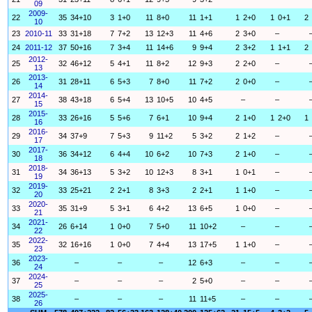
09
2009-
22
35
34+10
3
1+0
11
8+0
11
1+1
1
2+0
1
0+1
2
10
23
2010-11
33
31+18
7
7+2
13
12+3
11
4+6
2
3+0
–
24
2011-12
37
50+16
7
3+4
11
14+6
9
9+4
2
3+2
1
1+1
2
2012-
25
32
46+12
5
4+1
11
8+2
12
9+3
2
2+0
–
13
2013-
26
31
28+11
6
5+3
7
8+0
11
7+2
2
0+0
–
14
2014-
27
38
43+18
6
5+4
13
10+5
10
4+5
–
–
15
2015-
28
33
26+16
5
5+6
7
6+1
10
9+4
2
1+0
1
2+0
1
16
2016-
29
34
37+9
7
5+3
9
11+2
5
3+2
2
1+2
–
17
2017-
30
36
34+12
6
4+4
10
6+2
10
7+3
2
1+0
–
18
2018-
31
34
36+13
5
3+2
10
12+3
8
3+1
1
0+1
–
19
2019-
32
33
25+21
2
2+1
8
3+3
2
2+1
1
1+0
–
20
2020-
33
35
31+9
5
3+1
6
4+2
13
6+5
1
0+0
–
21
2021-
34
26
6+14
1
0+0
7
5+0
11
10+2
–
–
22
2022-
35
32
16+16
1
0+0
7
4+4
13
17+5
1
1+0
–
23
2023-
36
–
–
–
12
6+3
–
–
24
2024-
37
–
–
–
2
5+0
–
–
25
2025-
38
–
–
–
11
11+5
–
–
26