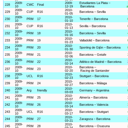
2009-
2009-
Estudiantes La Plata –
228
CWC
Final
10
12-19
Barcelona
a
2009-
2010-
229
CUP
R16
Barcelona – Sevilla
10
01-05
2009-
2010-
230
PRM
17
Tenerife – Barcelona
10
01-10
2009-
2010-
231
CUP
R16
Sevilla – Barcelona
10
01-13
2009-
2010-
232
PRM
18
Barcelona – Sevilla
10
01-16
2009-
2010-
233
PRM
19
Valladolid – Barcelona
10
01-23
2009-
2010-
234
PRM
20
Sporting de Gijón – Barcelona
10
01-30
2009-
2010-
235
PRM
21
Barcelona – Getafe
10
02-06
2009-
2010-
236
PRM
22
Atlético de Madrid – Barcelona
10
02-14
2009-
2010-
Barcelona –
237
PRM
23
10
02-20
Racing de Santander
2009-
2010-
238
UCL
R16
Stuttgart – Barcelona
10
02-23
2009-
2010-
239
PRM
24
Barcelona – Málaga
10
02-27
2009-
2010-
240
Arg
friendly
Germany – Argentina
10
03-03
2009-
2010-
241
PRM
25
Almería – Barcelona
10
03-07
2009-
2010-
242
PRM
26
Barcelona – Valencia
10
03-14
2009-
2010-
243
UCL
R16
Barcelona – Stuttgart
10
03-17
2009-
2010-
244
PRM
27
Zaragoza – Barcelona
10
03-21
2009-
2010-
245
PRM
28
Barcelona – Osasuna
10
03-24