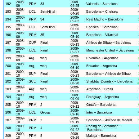
2008-
2009-
192
PRM
33
Valencia – Barcelona
09
04-25
2008-
2009-
193
UCL
Semi-final
Barcelona – Chelsea
09
04-28
2008-
2009-
194
PRM
34
Real Madrid – Barcelona
09
05-02
2008-
2009-
195
UCL
Semi-final
Chelsea – Barcelona
09
05-06
2008-
2009-
196
PRM
35
Barcelona – Villarreal
09
05-10
2008-
2009-
197
CUP
Final
Athletic de Bilbao – Barcelona
09
05-13
2008-
2009-
198
UCL
Final
Manchester United – Barcelona
09
05-27
2008-
2009-
199
Arg
wcq
Colombia – Argentina
09
06-06
2008-
2009-
200
Arg
wcq
Ecuador – Argentina
09
06-10
2009-
2009-
201
SUP
Final
Barcelona – Athletic de Bilbao
10
08-23
2009-
2009-
202
SCE
Final
Shakhtar Donetsk – Barcelona
10
08-28
a
2009-
2009-
203
Arg
wcq
Argentina – Brazil
10
09-05
2009-
2009-
204
Arg
wcq
Paraguay – Argentina
10
09-09
2009-
2009-
205
PRM
2
Getafe – Barcelona
10
09-12
2009-
2009-
206
UCL
Group
Inter – Barcelona
10
09-16
2009-
2009-
207
PRM
3
Barcelona – Atlético de Madrid
10
09-19
2009-
2009-
Racing de Santander –
208
PRM
4
10
09-22
Barcelona
2009-
2009-
209
PRM
5
Málaga – Barcelona
10
09-26