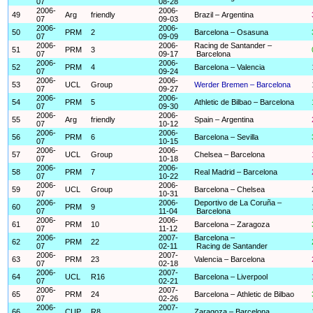
07
08-28
2006-
2006-
49
Arg
friendly
Brazil – Argentina
07
09-03
2006-
2006-
50
PRM
2
Barcelona – Osasuna
07
09-09
2006-
2006-
Racing de Santander –
51
PRM
3
07
09-17
Barcelona
2006-
2006-
52
PRM
4
Barcelona – Valencia
07
09-24
2006-
2006-
53
UCL
Group
Werder Bremen – Barcelona
07
09-27
2006-
2006-
54
PRM
5
Athletic de Bilbao – Barcelona
07
09-30
2006-
2006-
55
Arg
friendly
Spain – Argentina
07
10-12
2006-
2006-
56
PRM
6
Barcelona – Sevilla
07
10-15
2006-
2006-
57
UCL
Group
Chelsea – Barcelona
07
10-18
2006-
2006-
58
PRM
7
Real Madrid – Barcelona
07
10-22
2006-
2006-
59
UCL
Group
Barcelona – Chelsea
07
10-31
2006-
2006-
Deportivo de La Coruña –
60
PRM
9
07
11-04
Barcelona
2006-
2006-
61
PRM
10
Barcelona – Zaragoza
07
11-12
2006-
2007-
Barcelona –
62
PRM
22
07
02-11
Racing de Santander
2006-
2007-
63
PRM
23
Valencia – Barcelona
07
02-18
2006-
2007-
64
UCL
R16
Barcelona – Liverpool
07
02-21
2006-
2007-
65
PRM
24
Barcelona – Athletic de Bilbao
07
02-26
2006-
2007-
66
CUP
R8
Zaragoza – Barcelona