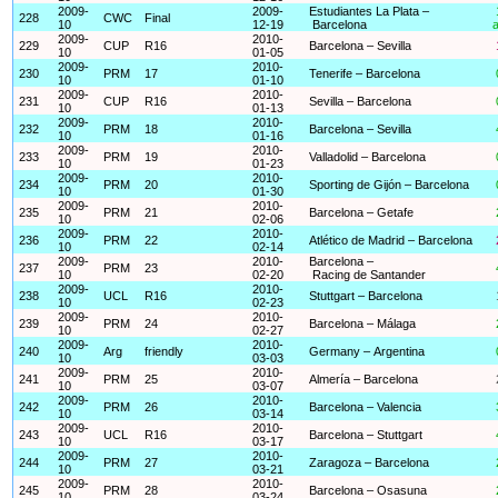
2009-
2009-
Estudiantes La Plata –
228
CWC
Final
10
12-19
Barcelona
a
2009-
2010-
229
CUP
R16
Barcelona – Sevilla
10
01-05
2009-
2010-
230
PRM
17
Tenerife – Barcelona
10
01-10
2009-
2010-
231
CUP
R16
Sevilla – Barcelona
10
01-13
2009-
2010-
232
PRM
18
Barcelona – Sevilla
10
01-16
2009-
2010-
233
PRM
19
Valladolid – Barcelona
10
01-23
2009-
2010-
234
PRM
20
Sporting de Gijón – Barcelona
10
01-30
2009-
2010-
235
PRM
21
Barcelona – Getafe
10
02-06
2009-
2010-
236
PRM
22
Atlético de Madrid – Barcelona
10
02-14
2009-
2010-
Barcelona –
237
PRM
23
10
02-20
Racing de Santander
2009-
2010-
238
UCL
R16
Stuttgart – Barcelona
10
02-23
2009-
2010-
239
PRM
24
Barcelona – Málaga
10
02-27
2009-
2010-
240
Arg
friendly
Germany – Argentina
10
03-03
2009-
2010-
241
PRM
25
Almería – Barcelona
10
03-07
2009-
2010-
242
PRM
26
Barcelona – Valencia
10
03-14
2009-
2010-
243
UCL
R16
Barcelona – Stuttgart
10
03-17
2009-
2010-
244
PRM
27
Zaragoza – Barcelona
10
03-21
2009-
2010-
245
PRM
28
Barcelona – Osasuna
10
03-24