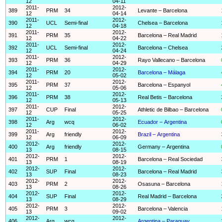
12
04-11
2011-
2012-
389
PRM
34
Levante – Barcelona
12
04-14
2011-
2012-
390
UCL
Semi-final
Chelsea – Barcelona
12
04-18
2011-
2012-
391
PRM
35
Barcelona – Real Madrid
12
04-22
2011-
2012-
392
UCL
Semi-final
Barcelona – Chelsea
12
04-24
2011-
2012-
393
PRM
36
Rayo Vallecano – Barcelona
12
04-29
2011-
2012-
394
PRM
20
Barcelona – Málaga
12
05-02
2011-
2012-
395
PRM
37
Barcelona – Espanyol
12
05-06
2011-
2012-
396
PRM
38
Real Betis – Barcelona
12
05-13
2011-
2012-
397
CUP
Final
Athletic de Bilbao – Barcelona
12
05-25
2011-
2012-
398
Arg
wcq
Ecuador – Argentina
12
06-02
2011-
2012-
399
Arg
friendly
Brazil – Argentina
12
06-09
2012-
2012-
400
Arg
friendly
Germany – Argentina
13
08-15
2012-
2012-
401
PRM
1
Barcelona – Real Sociedad
13
08-19
2012-
2012-
402
SUP
Final
Barcelona – Real Madrid
13
08-23
2012-
2012-
403
PRM
2
Osasuna – Barcelona
13
08-26
2012-
2012-
404
SUP
Final
Real Madrid – Barcelona
13
08-29
2012-
2012-
405
PRM
3
Barcelona – Valencia
13
09-02
2012-
2012-
406
Arg
wcq
Argentina – Paraguay