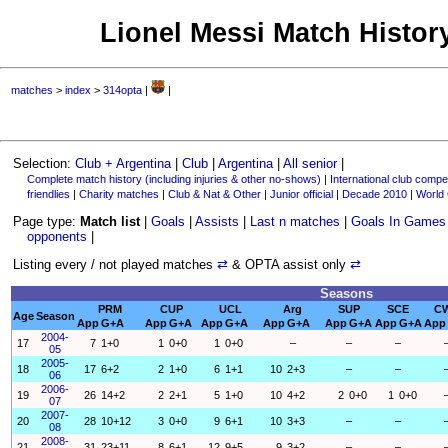
Lionel Messi Match History
matches
>
index
>
314opta
|
|
Selection:
Club + Argentina
|
Club
|
Argentina
|
All senior
|
Complete match history (including injuries & other no-shows)
|
International club compet
friendlies
|
Charity matches
|
Club & Nat & Other
|
Junior official
|
Decade 2010
|
World
Page type:
Match list
|
Goals
|
Assists
|
Last n matches
|
Goals In Games
opponents
|
Listing every / not played matches
⇄
& OPTA assist only
⇄
Seasons
PRM
CUP
UCL
Arg
SUP
SCE
C
Age
Season
App
G+A
App
G+A
App
G+A
App
G+A
App
G+A
App
G+A
App
2004-
17
7
1+0
1
0+0
1
0+0
–
–
–
05
2005-
18
17
6+2
2
1+0
6
1+1
10
2+3
–
–
06
2006-
19
26
14+2
2
2+1
5
1+0
10
4+2
2
0+0
1
0+0
07
2007-
20
28
10+12
3
0+0
9
6+1
10
3+3
–
–
08
2008-
21
31
23+11
8
6+1
12
9+5
9
3+2
–
–