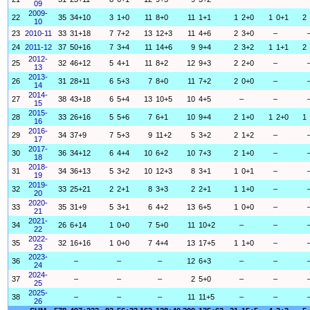
09
2009-
22
35
34+10
3
1+0
11
8+0
11
1+1
1
2+0
1
0+1
2
10
23
2010-11
33
31+18
7
7+2
13
12+3
11
4+6
2
3+0
–
24
2011-12
37
50+16
7
3+4
11
14+6
9
9+4
2
3+2
1
1+1
2
2012-
25
32
46+12
5
4+1
11
8+2
12
9+3
2
2+0
–
13
2013-
26
31
28+11
6
5+3
7
8+0
11
7+2
2
0+0
–
14
2014-
27
38
43+18
6
5+4
13
10+5
10
4+5
–
–
15
2015-
28
33
26+16
5
5+6
7
6+1
10
9+4
2
1+0
1
2+0
1
16
2016-
29
34
37+9
7
5+3
9
11+2
5
3+2
2
1+2
–
17
2017-
30
36
34+12
6
4+4
10
6+2
10
7+3
2
1+0
–
18
2018-
31
34
36+13
5
3+2
10
12+3
8
3+1
1
0+1
–
19
2019-
32
33
25+21
2
2+1
8
3+3
2
2+1
1
1+0
–
20
2020-
33
35
31+9
5
3+1
6
4+2
13
6+5
1
0+0
–
21
2021-
34
26
6+14
1
0+0
7
5+0
11
10+2
–
–
22
2022-
35
32
16+16
1
0+0
7
4+4
13
17+5
1
1+0
–
23
2023-
36
–
–
–
12
6+3
–
–
24
2024-
37
–
–
–
2
5+0
–
–
25
2025-
38
–
–
–
11
11+5
–
–
26