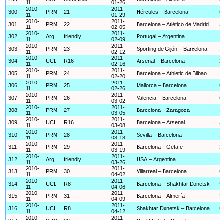
11
01-26
2010-
2011-
300
PRM
21
Hércules – Barcelona
11
01-29
2010-
2011-
301
PRM
22
Barcelona – Atlético de Madrid
11
02-05
2010-
2011-
302
Arg
friendly
Portugal – Argentina
11
02-09
2010-
2011-
303
PRM
23
Sporting de Gijón – Barcelona
11
02-12
2010-
2011-
304
UCL
R16
Arsenal – Barcelona
11
02-16
2010-
2011-
305
PRM
24
Barcelona – Athletic de Bilbao
11
02-20
2010-
2011-
306
PRM
25
Mallorca – Barcelona
11
02-26
2010-
2011-
307
PRM
26
Valencia – Barcelona
11
03-02
2010-
2011-
308
PRM
27
Barcelona – Zaragoza
11
03-05
2010-
2011-
309
UCL
R16
Barcelona – Arsenal
11
03-08
2010-
2011-
310
PRM
28
Sevilla – Barcelona
11
03-13
2010-
2011-
311
PRM
29
Barcelona – Getafe
11
03-19
2010-
2011-
312
Arg
friendly
USA – Argentina
11
03-26
2010-
2011-
313
PRM
30
Villarreal – Barcelona
11
04-02
2010-
2011-
314
UCL
R8
Barcelona – Shakhtar Donetsk
11
04-06
2010-
2011-
315
PRM
31
Barcelona – Almería
11
04-09
2010-
2011-
316
UCL
R8
Shakhtar Donetsk – Barcelona
11
04-12
2010-
2011-