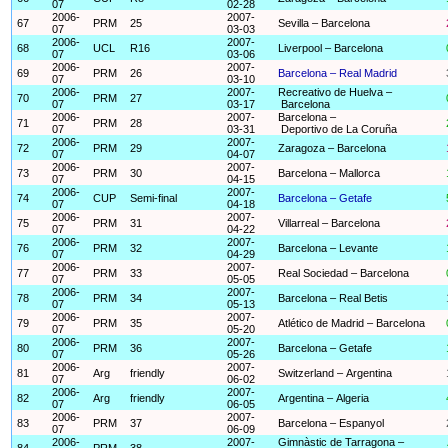
07
02-28
2006-
2007-
67
PRM
25
Sevilla – Barcelona
07
03-03
2006-
2007-
68
UCL
R16
Liverpool – Barcelona
07
03-06
2006-
2007-
69
PRM
26
Barcelona – Real Madrid
07
03-10
2006-
2007-
Recreativo de Huelva –
70
PRM
27
07
03-17
Barcelona
2006-
2007-
Barcelona –
71
PRM
28
07
03-31
Deportivo de La Coruña
2006-
2007-
72
PRM
29
Zaragoza – Barcelona
07
04-07
2006-
2007-
73
PRM
30
Barcelona – Mallorca
07
04-15
2006-
2007-
74
CUP
Semi-final
Barcelona – Getafe
07
04-18
2006-
2007-
75
PRM
31
Villarreal – Barcelona
07
04-22
2006-
2007-
76
PRM
32
Barcelona – Levante
07
04-29
2006-
2007-
77
PRM
33
Real Sociedad – Barcelona
07
05-05
2006-
2007-
78
PRM
34
Barcelona – Real Betis
07
05-13
2006-
2007-
79
PRM
35
Atlético de Madrid – Barcelona
07
05-20
2006-
2007-
80
PRM
36
Barcelona – Getafe
07
05-26
2006-
2007-
81
Arg
friendly
Switzerland – Argentina
07
06-02
2006-
2007-
82
Arg
friendly
Argentina – Algeria
07
06-05
2006-
2007-
83
PRM
37
Barcelona – Espanyol
07
06-09
2006-
2007-
Gimnàstic de Tarragona –
84
PRM
38