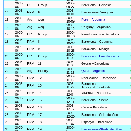
2005-
2005-
13
UCL
Group
Barcelona – Udinese
06
09-27
2005-
2005-
14
PRM
6
Barcelona – Zaragoza
06
10-01
2005-
2005-
15
Arg
wcq
Peru – Argentina
06
10-09
2005-
2005-
16
Arg
wcq
Uruguay – Argentina
06
10-12
2005-
2005-
17
UCL
Group
Panathinaikos – Barcelona
06
10-18
2005-
2005-
18
PRM
8
Barcelona – Osasuna
06
10-22
2005-
2005-
19
PRM
9
Barcelona – Málaga
06
10-26
2005-
2005-
20
UCL
Group
Barcelona – Panathinaikos
06
11-02
2005-
2005-
21
PRM
11
Getafe – Barcelona
06
11-06
2005-
2005-
22
Arg
friendly
Qatar – Argentina
06
11-16
2005-
2005-
23
PRM
12
Real Madrid – Barcelona
06
11-19
2005-
2005-
Barcelona –
24
PRM
13
06
11-27
Racing de Santander
2005-
2005-
25
PRM
14
Villarreal – Barcelona
06
12-04
2005-
2005-
26
PRM
15
Barcelona – Sevilla
06
12-11
2005-
2005-
27
PRM
16
Cádiz – Barcelona
06
12-17
2005-
2005-
28
PRM
17
Barcelona – Celta de Vigo
06
12-20
2005-
2006-
29
PRM
18
Espanyol – Barcelona
06
01-07
2005-
2006-
30
PRM
19
Barcelona – Athletic de Bilbao
06
01-15