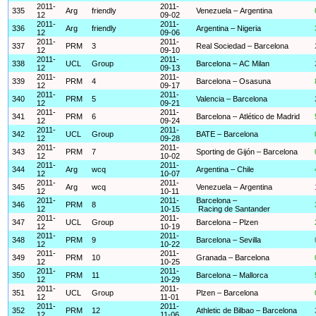
2011-
2011-
335
Arg
friendly
Venezuela – Argentina
12
09-02
2011-
2011-
336
Arg
friendly
Argentina – Nigeria
12
09-06
2011-
2011-
337
PRM
3
Real Sociedad – Barcelona
12
09-10
2011-
2011-
338
UCL
Group
Barcelona – AC Milan
12
09-13
2011-
2011-
339
PRM
4
Barcelona – Osasuna
12
09-17
2011-
2011-
340
PRM
5
Valencia – Barcelona
12
09-21
2011-
2011-
341
PRM
6
Barcelona – Atlético de Madrid
12
09-24
2011-
2011-
342
UCL
Group
BATE – Barcelona
12
09-28
2011-
2011-
343
PRM
7
Sporting de Gijón – Barcelona
12
10-02
2011-
2011-
344
Arg
wcq
Argentina – Chile
12
10-07
2011-
2011-
345
Arg
wcq
Venezuela – Argentina
12
10-11
2011-
2011-
Barcelona –
346
PRM
8
12
10-15
Racing de Santander
2011-
2011-
347
UCL
Group
Barcelona – Plzen
12
10-19
2011-
2011-
348
PRM
9
Barcelona – Sevilla
12
10-22
2011-
2011-
349
PRM
10
Granada – Barcelona
12
10-25
2011-
2011-
350
PRM
11
Barcelona – Mallorca
12
10-29
2011-
2011-
351
UCL
Group
Plzen – Barcelona
12
11-01
2011-
2011-
352
PRM
12
Athletic de Bilbao – Barcelona
12
11-06