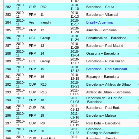
11
11-07
2010-
2010-
282
CUP
R32
Barcelona – Ceuta
11
11-10
2010-
2010-
283
PRM
11
Barcelona – Villarreal
11
11-13
2010-
2010-
284
Arg
friendly
Brazil – Argentina
11
11-17
2010-
2010-
285
PRM
12
Almería – Barcelona
11
11-20
2010-
2010-
286
UCL
Group
Panathinaikos – Barcelona
11
11-24
2010-
2010-
287
PRM
13
Barcelona – Real Madrid
11
11-29
2010-
2010-
288
PRM
14
Osasuna – Barcelona
11
12-04
2010-
2010-
289
UCL
Group
Barcelona – Rubin Kazan
11
12-07
2010-
2010-
290
PRM
15
Barcelona – Real Sociedad
11
12-12
2010-
2010-
291
PRM
16
Espanyol – Barcelona
11
12-18
2010-
2010-
292
CUP
R16
Barcelona – Athletic de Bilbao
11
12-21
2010-
2011-
293
CUP
R16
Athletic de Bilbao – Barcelona
11
01-05
2010-
2011-
Deportivo de La Coruña –
294
PRM
18
11
01-08
Barcelona
2010-
2011-
295
CUP
R8
Barcelona – Real Betis
11
01-12
2010-
2011-
296
PRM
19
Barcelona – Málaga
11
01-16
2010-
2011-
297
CUP
R8
Real Betis – Barcelona
11
01-19
2010-
2011-
Barcelona –
298
PRM
20
11
01-22
Racing de Santander
2010-
2011-
299
CUP
Semi-final
Barcelona – Almería