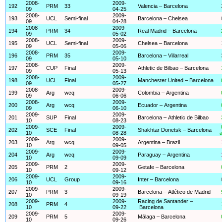
2008-
2009-
192
PRM
33
Valencia – Barcelona
09
04-25
2008-
2009-
193
UCL
Semi-final
Barcelona – Chelsea
09
04-28
2008-
2009-
194
PRM
34
Real Madrid – Barcelona
09
05-02
2008-
2009-
195
UCL
Semi-final
Chelsea – Barcelona
09
05-06
2008-
2009-
196
PRM
35
Barcelona – Villarreal
09
05-10
2008-
2009-
197
CUP
Final
Athletic de Bilbao – Barcelona
09
05-13
2008-
2009-
198
UCL
Final
Manchester United – Barcelona
09
05-27
2008-
2009-
199
Arg
wcq
Colombia – Argentina
09
06-06
2008-
2009-
200
Arg
wcq
Ecuador – Argentina
09
06-10
2009-
2009-
201
SUP
Final
Barcelona – Athletic de Bilbao
10
08-23
2009-
2009-
202
SCE
Final
Shakhtar Donetsk – Barcelona
10
08-28
a
2009-
2009-
203
Arg
wcq
Argentina – Brazil
10
09-05
2009-
2009-
204
Arg
wcq
Paraguay – Argentina
10
09-09
2009-
2009-
205
PRM
2
Getafe – Barcelona
10
09-12
2009-
2009-
206
UCL
Group
Inter – Barcelona
10
09-16
2009-
2009-
207
PRM
3
Barcelona – Atlético de Madrid
10
09-19
2009-
2009-
Racing de Santander –
208
PRM
4
10
09-22
Barcelona
2009-
2009-
209
PRM
5
Málaga – Barcelona
10
09-26