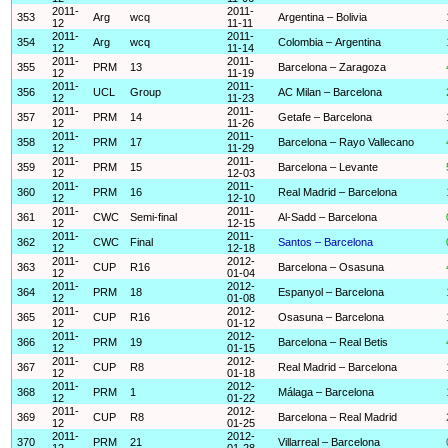
2011-
2011-
353
Arg
wcq
Argentina – Bolivia
12
11-11
2011-
2011-
354
Arg
wcq
Colombia – Argentina
12
11-14
2011-
2011-
355
PRM
13
Barcelona – Zaragoza
12
11-19
2011-
2011-
356
UCL
Group
AC Milan – Barcelona
12
11-23
2011-
2011-
357
PRM
14
Getafe – Barcelona
12
11-26
2011-
2011-
358
PRM
17
Barcelona – Rayo Vallecano
12
11-29
2011-
2011-
359
PRM
15
Barcelona – Levante
12
12-03
2011-
2011-
360
PRM
16
Real Madrid – Barcelona
12
12-10
2011-
2011-
361
CWC
Semi-final
Al-Sadd – Barcelona
12
12-15
2011-
2011-
362
CWC
Final
Santos – Barcelona
12
12-18
2011-
2012-
363
CUP
R16
Barcelona – Osasuna
12
01-04
2011-
2012-
364
PRM
18
Espanyol – Barcelona
12
01-08
2011-
2012-
365
CUP
R16
Osasuna – Barcelona
12
01-12
2011-
2012-
366
PRM
19
Barcelona – Real Betis
12
01-15
2011-
2012-
367
CUP
R8
Real Madrid – Barcelona
12
01-18
2011-
2012-
368
PRM
1
Málaga – Barcelona
12
01-22
2011-
2012-
369
CUP
R8
Barcelona – Real Madrid
12
01-25
2011-
2012-
370
PRM
21
Villarreal – Barcelona
12
01-28