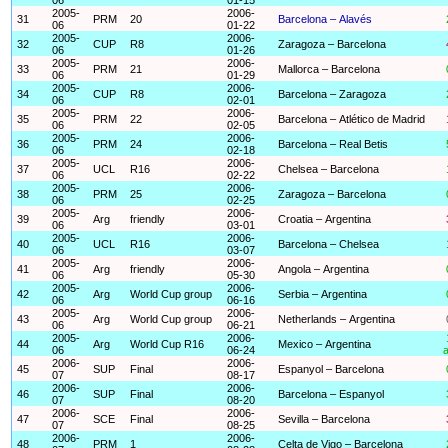
2005-
2006-
31
PRM
20
Barcelona – Alavés
06
01-22
2005-
2006-
32
CUP
R8
Zaragoza – Barcelona
06
01-26
2005-
2006-
33
PRM
21
Mallorca – Barcelona
06
01-29
2005-
2006-
34
CUP
R8
Barcelona – Zaragoza
06
02-01
2005-
2006-
35
PRM
22
Barcelona – Atlético de Madrid
06
02-05
2005-
2006-
36
PRM
24
Barcelona – Real Betis
06
02-18
2005-
2006-
37
UCL
R16
Chelsea – Barcelona
06
02-22
2005-
2006-
38
PRM
25
Zaragoza – Barcelona
06
02-25
2005-
2006-
39
Arg
friendly
Croatia – Argentina
06
03-01
2005-
2006-
40
UCL
R16
Barcelona – Chelsea
06
03-07
2005-
2006-
41
Arg
friendly
Angola – Argentina
06
05-30
2005-
2006-
42
Arg
World Cup group
Serbia – Argentina
06
06-16
2005-
2006-
43
Arg
World Cup group
Netherlands – Argentina
06
06-21
2005-
2006-
44
Arg
World Cup R16
Mexico – Argentina
06
06-24
a
2006-
2006-
45
SUP
Final
Espanyol – Barcelona
07
08-17
2006-
2006-
46
SUP
Final
Barcelona – Espanyol
07
08-20
2006-
2006-
47
SCE
Final
Sevilla – Barcelona
07
08-25
2006-
2006-
48
PRM
1
Celta de Vigo – Barcelona