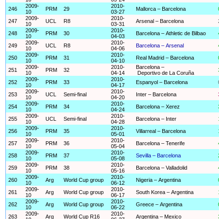
2009-
2010-
246
PRM
29
Mallorca – Barcelona
10
03-27
2009-
2010-
247
UCL
R8
Arsenal – Barcelona
10
03-31
2009-
2010-
248
PRM
30
Barcelona – Athletic de Bilbao
10
04-03
2009-
2010-
249
UCL
R8
Barcelona – Arsenal
10
04-06
2009-
2010-
250
PRM
31
Real Madrid – Barcelona
10
04-10
2009-
2010-
Barcelona –
251
PRM
32
10
04-14
Deportivo de La Coruña
2009-
2010-
252
PRM
33
Espanyol – Barcelona
10
04-17
2009-
2010-
253
UCL
Semi-final
Inter – Barcelona
10
04-20
2009-
2010-
254
PRM
34
Barcelona – Xerez
10
04-24
2009-
2010-
255
UCL
Semi-final
Barcelona – Inter
10
04-28
2009-
2010-
256
PRM
35
Villarreal – Barcelona
10
05-01
2009-
2010-
257
PRM
36
Barcelona – Tenerife
10
05-04
2009-
2010-
258
PRM
37
Sevilla – Barcelona
10
05-08
2009-
2010-
259
PRM
38
Barcelona – Valladolid
10
05-16
2009-
2010-
260
Arg
World Cup group
Nigeria – Argentina
10
06-12
2009-
2010-
261
Arg
World Cup group
South Korea – Argentina
10
06-17
2009-
2010-
262
Arg
World Cup group
Greece – Argentina
10
06-22
2009-
2010-
263
Arg
World Cup R16
Argentina – Mexico