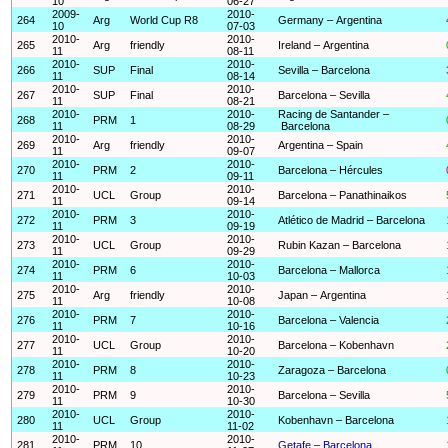
10
06-27
2009-
2010-
264
Arg
World Cup R8
Germany – Argentina
10
07-03
2010-
2010-
265
Arg
friendly
Ireland – Argentina
11
08-11
2010-
2010-
266
SUP
Final
Sevilla – Barcelona
11
08-14
2010-
2010-
267
SUP
Final
Barcelona – Sevilla
11
08-21
2010-
2010-
Racing de Santander –
268
PRM
1
11
08-29
Barcelona
2010-
2010-
269
Arg
friendly
Argentina – Spain
11
09-07
2010-
2010-
270
PRM
2
Barcelona – Hércules
11
09-11
2010-
2010-
271
UCL
Group
Barcelona – Panathinaikos
11
09-14
2010-
2010-
272
PRM
3
Atlético de Madrid – Barcelona
11
09-19
2010-
2010-
273
UCL
Group
Rubin Kazan – Barcelona
11
09-29
2010-
2010-
274
PRM
6
Barcelona – Mallorca
11
10-03
2010-
2010-
275
Arg
friendly
Japan – Argentina
11
10-08
2010-
2010-
276
PRM
7
Barcelona – Valencia
11
10-16
2010-
2010-
277
UCL
Group
Barcelona – Kobenhavn
11
10-20
2010-
2010-
278
PRM
8
Zaragoza – Barcelona
11
10-23
2010-
2010-
279
PRM
9
Barcelona – Sevilla
11
10-30
2010-
2010-
280
UCL
Group
Kobenhavn – Barcelona
11
11-02
2010-
2010-
281
PRM
10
Getafe – Barcelona