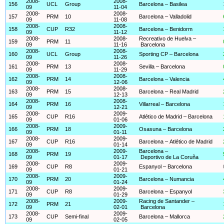
2008-
2008-
156
UCL
Group
Barcelona – Basilea
09
11-04
2008-
2008-
157
PRM
10
Barcelona – Valladolid
09
11-08
2008-
2008-
158
CUP
R32
Barcelona – Benidorm
09
11-12
2008-
2008-
Recreativo de Huelva –
159
PRM
11
09
11-16
Barcelona
2008-
2008-
160
UCL
Group
Sporting CP – Barcelona
09
11-26
2008-
2008-
161
PRM
13
Sevilla – Barcelona
09
11-29
2008-
2008-
162
PRM
14
Barcelona – Valencia
09
12-06
2008-
2008-
163
PRM
15
Barcelona – Real Madrid
09
12-13
2008-
2008-
164
PRM
16
Villarreal – Barcelona
09
12-21
2008-
2009-
165
CUP
R16
Atlético de Madrid – Barcelona
09
01-06
2008-
2009-
166
PRM
18
Osasuna – Barcelona
09
01-11
2008-
2009-
167
CUP
R16
Barcelona – Atlético de Madrid
09
01-14
2008-
2009-
Barcelona –
168
PRM
19
09
01-17
Deportivo de La Coruña
2008-
2009-
169
CUP
R8
Espanyol – Barcelona
09
01-21
2008-
2009-
170
PRM
20
Barcelona – Numancia
09
01-24
2008-
2009-
171
CUP
R8
Barcelona – Espanyol
09
01-29
2008-
2009-
Racing de Santander –
172
PRM
21
09
02-01
Barcelona
2008-
2009-
173
CUP
Semi-final
Barcelona – Mallorca
09
02-05