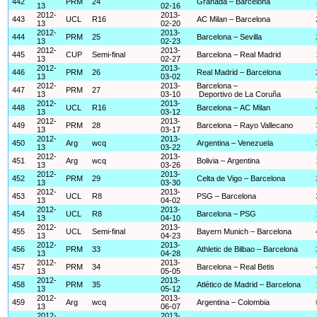
442
PRM
24
Granada – Barcelona
13
02-16
2012-
2013-
443
UCL
R16
AC Milan – Barcelona
13
02-20
2012-
2013-
444
PRM
25
Barcelona – Sevilla
13
02-23
2012-
2013-
445
CUP
Semi-final
Barcelona – Real Madrid
13
02-27
2012-
2013-
446
PRM
26
Real Madrid – Barcelona
13
03-02
2012-
2013-
Barcelona –
447
PRM
27
13
03-10
Deportivo de La Coruña
2012-
2013-
448
UCL
R16
Barcelona – AC Milan
13
03-12
2012-
2013-
449
PRM
28
Barcelona – Rayo Vallecano
13
03-17
2012-
2013-
450
Arg
wcq
Argentina – Venezuela
13
03-22
2012-
2013-
451
Arg
wcq
Bolivia – Argentina
13
03-26
2012-
2013-
452
PRM
29
Celta de Vigo – Barcelona
13
03-30
2012-
2013-
453
UCL
R8
PSG – Barcelona
13
04-02
2012-
2013-
454
UCL
R8
Barcelona – PSG
13
04-10
2012-
2013-
455
UCL
Semi-final
Bayern Munich – Barcelona
13
04-23
2012-
2013-
456
PRM
33
Athletic de Bilbao – Barcelona
13
04-28
2012-
2013-
457
PRM
34
Barcelona – Real Betis
13
05-05
2012-
2013-
458
PRM
35
Atlético de Madrid – Barcelona
13
05-12
2012-
2013-
459
Arg
wcq
Argentina – Colombia
13
06-07
2012-
2013-