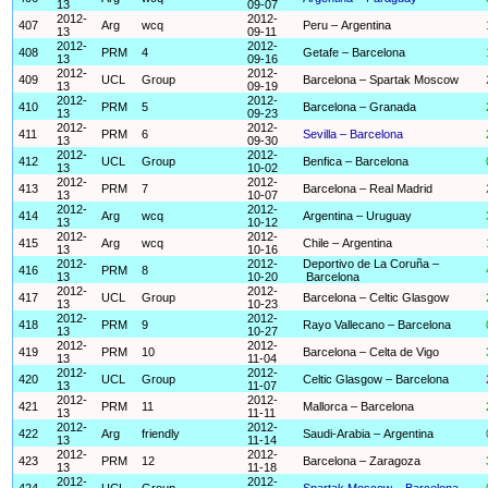
13
09-07
2012-
2012-
407
Arg
wcq
Peru – Argentina
13
09-11
2012-
2012-
408
PRM
4
Getafe – Barcelona
13
09-16
2012-
2012-
409
UCL
Group
Barcelona – Spartak Moscow
13
09-19
2012-
2012-
410
PRM
5
Barcelona – Granada
13
09-23
2012-
2012-
411
PRM
6
Sevilla – Barcelona
13
09-30
2012-
2012-
412
UCL
Group
Benfica – Barcelona
13
10-02
2012-
2012-
413
PRM
7
Barcelona – Real Madrid
13
10-07
2012-
2012-
414
Arg
wcq
Argentina – Uruguay
13
10-12
2012-
2012-
415
Arg
wcq
Chile – Argentina
13
10-16
2012-
2012-
Deportivo de La Coruña –
416
PRM
8
13
10-20
Barcelona
2012-
2012-
417
UCL
Group
Barcelona – Celtic Glasgow
13
10-23
2012-
2012-
418
PRM
9
Rayo Vallecano – Barcelona
13
10-27
2012-
2012-
419
PRM
10
Barcelona – Celta de Vigo
13
11-04
2012-
2012-
420
UCL
Group
Celtic Glasgow – Barcelona
13
11-07
2012-
2012-
421
PRM
11
Mallorca – Barcelona
13
11-11
2012-
2012-
422
Arg
friendly
Saudi-Arabia – Argentina
13
11-14
2012-
2012-
423
PRM
12
Barcelona – Zaragoza
13
11-18
2012-
2012-
424
UCL
Group
Spartak Moscow – Barcelona