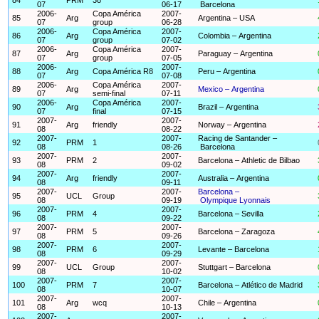
07
06-17
Barcelona
2006-
Copa América
2007-
85
Arg
Argentina – USA
07
group
06-28
2006-
Copa América
2007-
86
Arg
Colombia – Argentina
07
group
07-02
2006-
Copa América
2007-
87
Arg
Paraguay – Argentina
07
group
07-05
2006-
2007-
88
Arg
Copa América R8
Peru – Argentina
07
07-08
2006-
Copa América
2007-
89
Arg
Mexico – Argentina
07
semi-final
07-11
2006-
Copa América
2007-
90
Arg
Brazil – Argentina
07
final
07-15
2007-
2007-
91
Arg
friendly
Norway – Argentina
08
08-22
2007-
2007-
Racing de Santander –
92
PRM
1
08
08-26
Barcelona
2007-
2007-
93
PRM
2
Barcelona – Athletic de Bilbao
08
09-02
2007-
2007-
94
Arg
friendly
Australia – Argentina
08
09-11
2007-
2007-
Barcelona –
95
UCL
Group
08
09-19
Olympique Lyonnais
2007-
2007-
96
PRM
4
Barcelona – Sevilla
08
09-22
2007-
2007-
97
PRM
5
Barcelona – Zaragoza
08
09-26
2007-
2007-
98
PRM
6
Levante – Barcelona
08
09-29
2007-
2007-
99
UCL
Group
Stuttgart – Barcelona
08
10-02
2007-
2007-
100
PRM
7
Barcelona – Atlético de Madrid
08
10-07
2007-
2007-
101
Arg
wcq
Chile – Argentina
08
10-13
2007-
2007-