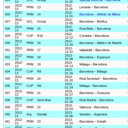
13
11-20
2012-
2012-
425
PRM
13
Levante – Barcelona
13
11-25
2012-
2012-
426
PRM
14
Barcelona – Athletic de Bilbao
13
12-01
2012-
2012-
427
UCL
Group
Barcelona – Benfica
13
12-05
2012-
2012-
428
PRM
15
Real Betis – Barcelona
13
12-09
2012-
2012-
429
CUP
R16
Córdoba – Barcelona
13
12-12
2012-
2012-
430
PRM
16
Barcelona – Atlético de Madrid
13
12-16
2012-
2012-
431
PRM
17
Valladolid – Barcelona
13
12-22
2012-
2013-
432
PRM
18
Barcelona – Espanyol
13
01-08
2012-
2013-
433
PRM
19
Málaga – Barcelona
13
01-13
2012-
2013-
434
CUP
R8
Barcelona – Málaga
13
01-16
2012-
2013-
435
PRM
20
Real Sociedad – Barcelona
13
01-20
2012-
2013-
436
CUP
R8
Málaga – Barcelona
13
01-24
2012-
2013-
437
PRM
21
Barcelona – Osasuna
13
01-27
2012-
2013-
438
CUP
Semi-final
Real Madrid – Barcelona
13
01-30
2012-
2013-
439
PRM
22
Valencia – Barcelona
13
02-03
2012-
2013-
440
Arg
friendly
Sweden – Argentina
13
02-06
2012-
2013-
441
PRM
23
Barcelona – Getafe
13
02-10
2012-
2013-