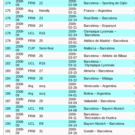
2008-
2009-
174
PRM
22
Barcelona – Sporting de Gijón
09
02-08
2008-
2009-
175
Arg
friendly
France – Argentina
09
02-11
2008-
2009-
176
PRM
23
Real Betis – Barcelona
09
02-14
2008-
2009-
177
PRM
24
Barcelona – Espanyol
09
02-21
2008-
2009-
Olympique Lyonnais –
178
UCL
R16
09
02-24
Barcelona
2008-
2009-
179
PRM
25
Atlético de Madrid – Barcelona
09
03-01
2008-
2009-
180
CUP
Semi-final
Mallorca – Barcelona
09
03-04
2008-
2009-
181
PRM
26
Barcelona – Athletic de Bilbao
09
03-07
2008-
2009-
Barcelona –
182
UCL
R16
09
03-11
Olympique Lyonnais
2008-
2009-
183
PRM
27
Almería – Barcelona
09
03-15
2008-
2009-
184
PRM
28
Barcelona – Málaga
09
03-22
2008-
2009-
185
Arg
wcq
Venezuela – Argentina
09
03-28
2008-
2009-
186
Arg
wcq
Bolivia – Argentina
09
04-01
2008-
2009-
187
PRM
29
Valladolid – Barcelona
09
04-04
2008-
2009-
188
UCL
R8
Barcelona – Bayern Munich
09
04-08
2008-
2009-
Barcelona –
189
PRM
30
09
04-11
Recreativo de Huelva
2008-
2009-
190
UCL
R8
Bayern Munich – Barcelona
09
04-14
2008-
2009-
191
PRM
31
Getafe – Barcelona
09
04-18