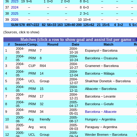
36
2023
19
9+6
1
0+0
2
0+0
8
8+1
–
–
–
37
2024
–
–
–
8
6+3
–
–
–
38
2025
–
–
–
2
3+1
–
–
–
39
2026
–
–
–
10
10+4
–
–
–
SUM
578
497+222
82
56+33
163
128+40
200
125+62
21
15+5
4
3+2
5
5+
(Sources, click to show)
Matches (click a row to show goal and assist list per game –
#
Season
Comp.
Round
Date
Match
R
2004-
2004-
1
PRM
7
Espanyol – Barcelona
05
10-16
2004-
2004-
2
PRM
8
Barcelona – Osasuna
05
10-24
2004-
2004-
3
CUP
R64
Gramenet – Barcelona
05
10-27
2004-
2004-
4
PRM
14
Barcelona – Málaga
05
12-04
2004-
2004-
5
UCL
Group
Shakhtar Donetsk – Barcelona
05
12-07
2004-
2004-
6
PRM
15
Albacete – Barcelona
05
12-11
2004-
2004-
7
PRM
17
Barcelona – Levante
05
12-21
2004-
2005-
8
PRM
32
Barcelona – Getafe
05
04-17
2004-
2005-
9
PRM
34
Barcelona – Albacete
05
05-01
2005-
2005-
10
Arg
friendly
Hungary – Argentina
06
08-17
2005-
2005-
11
Arg
wcq
Paraguay – Argentina
06
09-03
2005-
2005-
12
UCL
Group
Werder Bremen – Barcelona
06
09-14