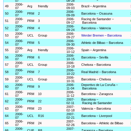
07
08-28
2006-
2006-
49
Arg
friendly
Brazil – Argentina
07
09-03
2006-
2006-
50
PRM
2
Barcelona – Osasuna
07
09-09
2006-
2006-
Racing de Santander –
51
PRM
3
07
09-17
Barcelona
2006-
2006-
52
PRM
4
Barcelona – Valencia
07
09-24
2006-
2006-
53
UCL
Group
Werder Bremen – Barcelona
07
09-27
2006-
2006-
54
PRM
5
Athletic de Bilbao – Barcelona
07
09-30
2006-
2006-
55
Arg
friendly
Spain – Argentina
07
10-12
2006-
2006-
56
PRM
6
Barcelona – Sevilla
07
10-15
2006-
2006-
57
UCL
Group
Chelsea – Barcelona
07
10-18
2006-
2006-
58
PRM
7
Real Madrid – Barcelona
07
10-22
2006-
2006-
59
UCL
Group
Barcelona – Chelsea
07
10-31
2006-
2006-
Deportivo de La Coruña –
60
PRM
9
07
11-04
Barcelona
2006-
2006-
61
PRM
10
Barcelona – Zaragoza
07
11-12
2006-
2007-
Barcelona –
62
PRM
22
07
02-11
Racing de Santander
2006-
2007-
63
PRM
23
Valencia – Barcelona
07
02-18
2006-
2007-
64
UCL
R16
Barcelona – Liverpool
07
02-21
2006-
2007-
65
PRM
24
Barcelona – Athletic de Bilbao
07
02-26
2006-
2007-
66
CUP
R8
Zaragoza – Barcelona