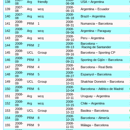
138
Arg
friendly
USA – Argentina
08
06-08
2007-
2008-
139
Arg
wcq
Argentina – Ecuador
08
06-15
2007-
2008-
140
Arg
wcq
Brazil – Argentina
08
06-18
2008-
2008-
141
PRM
1
Numancia – Barcelona
09
08-31
2008-
2008-
142
Arg
wcq
Argentina – Paraguay
09
09-06
2008-
2008-
143
Arg
wcq
Peru – Argentina
09
09-10
2008-
2008-
Barcelona –
144
PRM
2
09
09-13
Racing de Santander
2008-
2008-
145
UCL
Group
Barcelona – Sporting CP
09
09-16
2008-
2008-
146
PRM
3
Sporting de Gijón – Barcelona
09
09-21
2008-
2008-
147
PRM
4
Barcelona – Real Betis
09
09-24
2008-
2008-
148
PRM
5
Espanyol – Barcelona
09
09-27
2008-
2008-
149
UCL
Group
Shakhtar Donetsk – Barcelona
09
10-01
2008-
2008-
150
PRM
6
Barcelona – Atlético de Madrid
09
10-04
2008-
2008-
151
Arg
wcq
Uruguay – Argentina
09
10-11
2008-
2008-
152
Arg
wcq
Chile – Argentina
09
10-15
2008-
2008-
153
UCL
Group
Basilea – Barcelona
09
10-22
2008-
2008-
154
PRM
8
Barcelona – Almería
09
10-25
2008-
2008-
155
PRM
9
Málaga – Barcelona
09
11-01