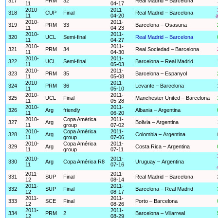
317
PRM
32
Real Madrid – Barcelona
11
04-17
2010-
2011-
318
CUP
Final
Real Madrid – Barcelona
11
04-20
a
2010-
2011-
319
PRM
33
Barcelona – Osasuna
11
04-23
2010-
2011-
320
UCL
Semi-final
Real Madrid – Barcelona
11
04-27
2010-
2011-
321
PRM
34
Real Sociedad – Barcelona
11
04-30
2010-
2011-
322
UCL
Semi-final
Barcelona – Real Madrid
11
05-03
2010-
2011-
323
PRM
35
Barcelona – Espanyol
11
05-08
2010-
2011-
324
PRM
36
Levante – Barcelona
11
05-10
2010-
2011-
325
UCL
Final
Manchester United – Barcelona
11
05-28
2010-
2011-
326
Arg
friendly
Albania – Argentina
11
06-20
2010-
Copa América
2011-
327
Arg
Bolivia – Argentina
11
group
07-02
2010-
Copa América
2011-
328
Arg
Colombia – Argentina
11
group
07-06
2010-
Copa América
2011-
329
Arg
Costa Rica – Argentina
11
group
07-11
2010-
2011-
330
Arg
Copa América R8
Uruguay – Argentina
11
07-16
2011-
2011-
331
SUP
Final
Real Madrid – Barcelona
12
08-14
2011-
2011-
332
SUP
Final
Barcelona – Real Madrid
12
08-17
2011-
2011-
333
SCE
Final
Porto – Barcelona
12
08-26
2011-
2011-
334
PRM
2
Barcelona – Villarreal
12
08-29