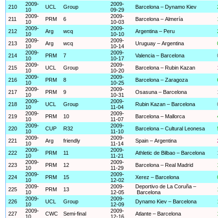
2009-
2009-
210
UCL
Group
Barcelona – Dynamo Kiev
10
09-29
2009-
2009-
211
PRM
6
Barcelona – Almería
10
10-03
2009-
2009-
212
Arg
wcq
Argentina – Peru
10
10-10
2009-
2009-
213
Arg
wcq
Uruguay – Argentina
10
10-14
2009-
2009-
214
PRM
7
Valencia – Barcelona
10
10-17
2009-
2009-
215
UCL
Group
Barcelona – Rubin Kazan
10
10-20
2009-
2009-
216
PRM
8
Barcelona – Zaragoza
10
10-25
2009-
2009-
217
PRM
9
Osasuna – Barcelona
10
10-31
2009-
2009-
218
UCL
Group
Rubin Kazan – Barcelona
10
11-04
2009-
2009-
219
PRM
10
Barcelona – Mallorca
10
11-07
2009-
2009-
220
CUP
R32
Barcelona – Cultural Leonesa
10
11-10
2009-
2009-
221
Arg
friendly
Spain – Argentina
10
11-14
2009-
2009-
222
PRM
11
Athletic de Bilbao – Barcelona
10
11-21
2009-
2009-
223
PRM
12
Barcelona – Real Madrid
10
11-29
2009-
2009-
224
PRM
15
Xerez – Barcelona
10
12-02
2009-
2009-
Deportivo de La Coruña –
225
PRM
13
10
12-05
Barcelona
2009-
2009-
226
UCL
Group
Dynamo Kiev – Barcelona
10
12-09
2009-
2009-
227
CWC
Semi-final
Atlante – Barcelona
10
12-16