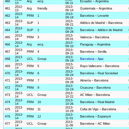
460
Arg
wcq
Ecuador – Argentina
13
06-11
2012-
2013-
461
Arg
friendly
Guatemala – Argentina
13
06-14
2013-
2013-
462
PRM
1
Barcelona – Levante
14
08-18
2013-
2013-
463
SUP
1
Atlético de Madrid – Barcelona
14
08-21
2013-
2013-
464
SUP
2
Barcelona – Atlético de Madrid
14
08-28
2013-
2013-
465
PRM
3
Valencia – Barcelona
14
09-01
2013-
2013-
466
Arg
wcq
Paraguay – Argentina
14
09-10
2013-
2013-
467
PRM
4
Barcelona – Sevilla
14
09-15
2013-
2013-
468
UCL
Group
Barcelona – Ajax
14
09-18
2013-
2013-
469
PRM
5
Rayo Vallecano – Barcelona
14
09-22
2013-
2013-
470
PRM
6
Barcelona – Real Sociedad
14
09-24
2013-
2013-
471
PRM
7
Almería – Barcelona
14
09-28
2013-
2013-
472
PRM
9
Osasuna – Barcelona
14
10-19
2013-
2013-
473
UCL
Group
AC Milan – Barcelona
14
10-22
2013-
2013-
474
PRM
10
Barcelona – Real Madrid
14
10-26
2013-
2013-
475
PRM
11
Celta de Vigo – Barcelona
14
10-29
2013-
2013-
476
PRM
12
Barcelona – Espanyol
14
11-01
2013-
2013-
477
UCL
Group
Barcelona – AC Milan
14
11-06
2013-
2013-