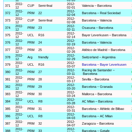
2011-
2012-
371
CUP
Semi-final
Valencia – Barcelona
12
02-01
2011-
2012-
372
PRM
22
Barcelona – Real Sociedad
12
02-04
2011-
2012-
373
CUP
Semi-final
Barcelona – Valencia
12
02-08
2011-
2012-
374
PRM
23
Osasuna – Barcelona
12
02-11
2011-
2012-
375
UCL
R16
Bayer Leverkusen – Barcelona
12
02-14
2011-
2012-
376
PRM
24
Barcelona – Valencia
12
02-19
2011-
2012-
377
PRM
25
Atlético de Madrid – Barcelona
12
02-26
2011-
2012-
378
Arg
friendly
Switzerland – Argentina
12
02-29
2011-
2012-
379
UCL
R16
Barcelona – Bayer Leverkusen
12
03-07
2011-
2012-
Racing de Santander –
380
PRM
27
12
03-11
Barcelona
2011-
2012-
381
PRM
28
Sevilla – Barcelona
12
03-17
2011-
2012-
382
PRM
29
Barcelona – Granada
12
03-20
2011-
2012-
383
PRM
30
Mallorca – Barcelona
12
03-24
2011-
2012-
384
UCL
R8
AC Milan – Barcelona
12
03-28
2011-
2012-
385
PRM
31
Barcelona – Athletic de Bilbao
12
03-31
2011-
2012-
386
UCL
R8
Barcelona – AC Milan
12
04-03
2011-
2012-
387
PRM
32
Zaragoza – Barcelona
12
04-07
2011-
2012-
388
PRM
33
Barcelona – Getafe