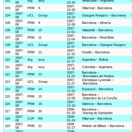
102
Arg
wcq
Venezuela – Argentina
08
10-16
2007-
2007-
103
PRM
8
Villarreal – Barcelona
08
10-20
2007-
2007-
104
UCL
Group
Glasgow Rangers – Barcelona
08
10-23
2007-
2007-
105
PRM
9
Barcelona – Almería
08
10-28
2007-
2007-
106
PRM
10
Valladolid – Barcelona
08
11-01
2007-
2007-
107
PRM
11
Barcelona – Real Betis
08
11-04
2007-
2007-
108
UCL
Group
Barcelona – Glasgow Rangers
08
11-07
2007-
2007-
109
PRM
12
Getafe – Barcelona
08
11-10
2007-
2007-
110
Arg
wcq
Argentina – Bolivia
08
11-17
2007-
2007-
111
Arg
wcq
Colombia – Argentina
08
11-20
2007-
2007-
Barcelona –
112
PRM
13
08
11-24
Recreativo de Huelva
2007-
2007-
Olympique Lyonnais –
113
UCL
Group
08
11-27
Barcelona
2007-
2007-
114
PRM
14
Espanyol – Barcelona
08
12-01
2007-
2007-
Barcelona –
115
PRM
15
08
12-09
Deportivo de La Coruña
2007-
2007-
116
PRM
16
Valencia – Barcelona
08
12-15
2007-
2008-
Barcelona –
117
PRM
20
08
01-20
Racing de Santander
2007-
2008-
118
CUP
R8
Villarreal – Barcelona
08
01-24
2007-
2008-
119
PRM
21
Athletic de Bilbao – Barcelona
08
01-27
2007-
2008-