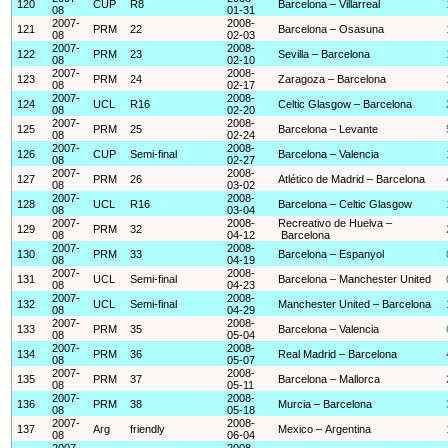
120
CUP
R8
Barcelona – Villarreal
08
01-31
2007-
2008-
121
PRM
22
Barcelona – Osasuna
08
02-03
2007-
2008-
122
PRM
23
Sevilla – Barcelona
08
02-10
2007-
2008-
123
PRM
24
Zaragoza – Barcelona
08
02-17
2007-
2008-
124
UCL
R16
Celtic Glasgow – Barcelona
08
02-20
2007-
2008-
125
PRM
25
Barcelona – Levante
08
02-24
2007-
2008-
126
CUP
Semi-final
Barcelona – Valencia
08
02-27
2007-
2008-
127
PRM
26
Atlético de Madrid – Barcelona
08
03-02
2007-
2008-
128
UCL
R16
Barcelona – Celtic Glasgow
08
03-04
2007-
2008-
Recreativo de Huelva –
129
PRM
32
08
04-12
Barcelona
2007-
2008-
130
PRM
33
Barcelona – Espanyol
08
04-19
2007-
2008-
131
UCL
Semi-final
Barcelona – Manchester United
08
04-23
2007-
2008-
132
UCL
Semi-final
Manchester United – Barcelona
08
04-29
2007-
2008-
133
PRM
35
Barcelona – Valencia
08
05-04
2007-
2008-
134
PRM
36
Real Madrid – Barcelona
08
05-07
2007-
2008-
135
PRM
37
Barcelona – Mallorca
08
05-11
2007-
2008-
136
PRM
38
Murcia – Barcelona
08
05-18
2007-
2008-
137
Arg
friendly
Mexico – Argentina
08
06-04
2007-
2008-