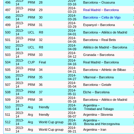
2013-
2014-
496
PRM
28
Barcelona – Osasuna
14
03-16
2013-
2014-
497
PRM
29
Real Madrid – Barcelona
14
03-23
2013-
2014-
498
PRM
30
Barcelona – Celta de Vigo
14
03-26
2013-
2014-
499
PRM
31
Espanyol – Barcelona
14
03-29
2013-
2014-
500
UCL
R8
Barcelona – Atlético de Madrid
14
04-01
2013-
2014-
501
PRM
32
Barcelona – Real Betis
14
04-05
2013-
2014-
502
UCL
R8
Atlético de Madrid – Barcelona
14
04-09
2013-
2014-
503
PRM
33
Granada – Barcelona
14
04-12
2013-
2014-
504
CUP
Final
Real Madrid – Barcelona
14
04-16
2013-
2014-
505
PRM
34
Barcelona – Athletic de Bilbao
14
04-21
2013-
2014-
506
PRM
35
Villarreal – Barcelona
14
04-27
2013-
2014-
507
PRM
36
Barcelona – Getafe
14
05-04
2013-
2014-
508
PRM
37
Elche – Barcelona
14
05-11
2013-
2014-
509
PRM
38
Barcelona – Atlético de Madrid
14
05-18
2013-
2014-
Argentina –
510
Arg
friendly
14
06-04
Trinidad and Tobago
2013-
2014-
511
Arg
friendly
Argentina – Slovenia
14
06-07
2013-
2014-
Argentina –
512
Arg
World Cup group
14
06-15
Bosnia and Herzegovina
2013-
2014-
513
Arg
World Cup group
Argentina – Iran
14
06-21