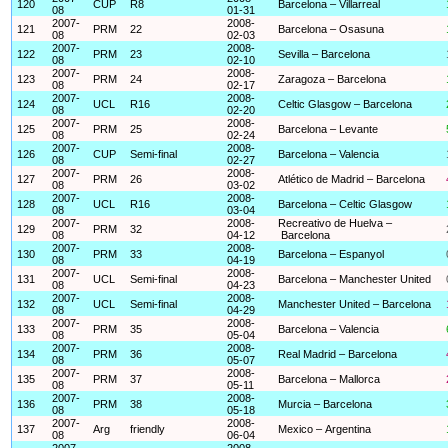
120
CUP
R8
Barcelona – Villarreal
08
01-31
2007-
2008-
121
PRM
22
Barcelona – Osasuna
08
02-03
2007-
2008-
122
PRM
23
Sevilla – Barcelona
08
02-10
2007-
2008-
123
PRM
24
Zaragoza – Barcelona
08
02-17
2007-
2008-
124
UCL
R16
Celtic Glasgow – Barcelona
08
02-20
2007-
2008-
125
PRM
25
Barcelona – Levante
08
02-24
2007-
2008-
126
CUP
Semi-final
Barcelona – Valencia
08
02-27
2007-
2008-
127
PRM
26
Atlético de Madrid – Barcelona
08
03-02
2007-
2008-
128
UCL
R16
Barcelona – Celtic Glasgow
08
03-04
2007-
2008-
Recreativo de Huelva –
129
PRM
32
08
04-12
Barcelona
2007-
2008-
130
PRM
33
Barcelona – Espanyol
08
04-19
2007-
2008-
131
UCL
Semi-final
Barcelona – Manchester United
08
04-23
2007-
2008-
132
UCL
Semi-final
Manchester United – Barcelona
08
04-29
2007-
2008-
133
PRM
35
Barcelona – Valencia
08
05-04
2007-
2008-
134
PRM
36
Real Madrid – Barcelona
08
05-07
2007-
2008-
135
PRM
37
Barcelona – Mallorca
08
05-11
2007-
2008-
136
PRM
38
Murcia – Barcelona
08
05-18
2007-
2008-
137
Arg
friendly
Mexico – Argentina
08
06-04
2007-
2008-