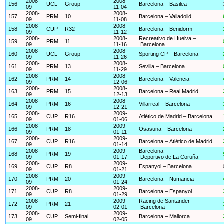
2008-
2008-
156
UCL
Group
Barcelona – Basilea
09
11-04
2008-
2008-
157
PRM
10
Barcelona – Valladolid
09
11-08
2008-
2008-
158
CUP
R32
Barcelona – Benidorm
09
11-12
2008-
2008-
Recreativo de Huelva –
159
PRM
11
09
11-16
Barcelona
2008-
2008-
160
UCL
Group
Sporting CP – Barcelona
09
11-26
2008-
2008-
161
PRM
13
Sevilla – Barcelona
09
11-29
2008-
2008-
162
PRM
14
Barcelona – Valencia
09
12-06
2008-
2008-
163
PRM
15
Barcelona – Real Madrid
09
12-13
2008-
2008-
164
PRM
16
Villarreal – Barcelona
09
12-21
2008-
2009-
165
CUP
R16
Atlético de Madrid – Barcelona
09
01-06
2008-
2009-
166
PRM
18
Osasuna – Barcelona
09
01-11
2008-
2009-
167
CUP
R16
Barcelona – Atlético de Madrid
09
01-14
2008-
2009-
Barcelona –
168
PRM
19
09
01-17
Deportivo de La Coruña
2008-
2009-
169
CUP
R8
Espanyol – Barcelona
09
01-21
2008-
2009-
170
PRM
20
Barcelona – Numancia
09
01-24
2008-
2009-
171
CUP
R8
Barcelona – Espanyol
09
01-29
2008-
2009-
Racing de Santander –
172
PRM
21
09
02-01
Barcelona
2008-
2009-
173
CUP
Semi-final
Barcelona – Mallorca
09
02-05