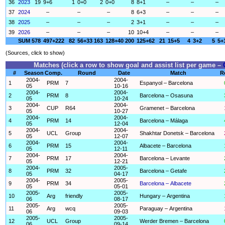
36
2023
19
9+6
1
0+0
2
0+0
8
8+1
–
–
–
37
2024
–
–
–
8
6+3
–
–
–
38
2025
–
–
–
2
3+1
–
–
–
39
2026
–
–
–
10
10+4
–
–
–
SUM
578
497+222
82
56+33
163
128+40
200
125+62
21
15+5
4
3+2
5
5+
(Sources, click to show)
Matches (click a row to show goal and assist list per game –
#
Season
Comp.
Round
Date
Match
R
2004-
2004-
1
PRM
7
Espanyol – Barcelona
05
10-16
2004-
2004-
2
PRM
8
Barcelona – Osasuna
05
10-24
2004-
2004-
3
CUP
R64
Gramenet – Barcelona
05
10-27
2004-
2004-
4
PRM
14
Barcelona – Málaga
05
12-04
2004-
2004-
5
UCL
Group
Shakhtar Donetsk – Barcelona
05
12-07
2004-
2004-
6
PRM
15
Albacete – Barcelona
05
12-11
2004-
2004-
7
PRM
17
Barcelona – Levante
05
12-21
2004-
2005-
8
PRM
32
Barcelona – Getafe
05
04-17
2004-
2005-
9
PRM
34
Barcelona – Albacete
05
05-01
2005-
2005-
10
Arg
friendly
Hungary – Argentina
06
08-17
2005-
2005-
11
Arg
wcq
Paraguay – Argentina
06
09-03
2005-
2005-
12
UCL
Group
Werder Bremen – Barcelona
06
09-14