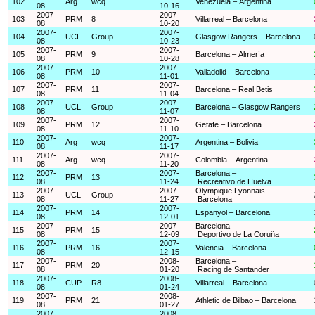
102
Arg
wcq
Venezuela – Argentina
08
10-16
2007-
2007-
103
PRM
8
Villarreal – Barcelona
08
10-20
2007-
2007-
104
UCL
Group
Glasgow Rangers – Barcelona
08
10-23
2007-
2007-
105
PRM
9
Barcelona – Almería
08
10-28
2007-
2007-
106
PRM
10
Valladolid – Barcelona
08
11-01
2007-
2007-
107
PRM
11
Barcelona – Real Betis
08
11-04
2007-
2007-
108
UCL
Group
Barcelona – Glasgow Rangers
08
11-07
2007-
2007-
109
PRM
12
Getafe – Barcelona
08
11-10
2007-
2007-
110
Arg
wcq
Argentina – Bolivia
08
11-17
2007-
2007-
111
Arg
wcq
Colombia – Argentina
08
11-20
2007-
2007-
Barcelona –
112
PRM
13
08
11-24
Recreativo de Huelva
2007-
2007-
Olympique Lyonnais –
113
UCL
Group
08
11-27
Barcelona
2007-
2007-
114
PRM
14
Espanyol – Barcelona
08
12-01
2007-
2007-
Barcelona –
115
PRM
15
08
12-09
Deportivo de La Coruña
2007-
2007-
116
PRM
16
Valencia – Barcelona
08
12-15
2007-
2008-
Barcelona –
117
PRM
20
08
01-20
Racing de Santander
2007-
2008-
118
CUP
R8
Villarreal – Barcelona
08
01-24
2007-
2008-
119
PRM
21
Athletic de Bilbao – Barcelona
08
01-27
2007-
2008-