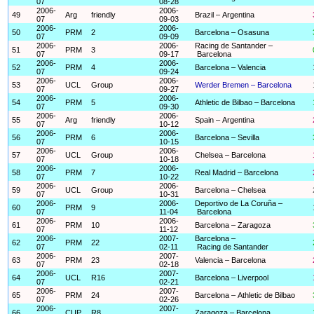
07
08-28
2006-
2006-
49
Arg
friendly
Brazil – Argentina
07
09-03
2006-
2006-
50
PRM
2
Barcelona – Osasuna
07
09-09
2006-
2006-
Racing de Santander –
51
PRM
3
07
09-17
Barcelona
2006-
2006-
52
PRM
4
Barcelona – Valencia
07
09-24
2006-
2006-
53
UCL
Group
Werder Bremen – Barcelona
07
09-27
2006-
2006-
54
PRM
5
Athletic de Bilbao – Barcelona
07
09-30
2006-
2006-
55
Arg
friendly
Spain – Argentina
07
10-12
2006-
2006-
56
PRM
6
Barcelona – Sevilla
07
10-15
2006-
2006-
57
UCL
Group
Chelsea – Barcelona
07
10-18
2006-
2006-
58
PRM
7
Real Madrid – Barcelona
07
10-22
2006-
2006-
59
UCL
Group
Barcelona – Chelsea
07
10-31
2006-
2006-
Deportivo de La Coruña –
60
PRM
9
07
11-04
Barcelona
2006-
2006-
61
PRM
10
Barcelona – Zaragoza
07
11-12
2006-
2007-
Barcelona –
62
PRM
22
07
02-11
Racing de Santander
2006-
2007-
63
PRM
23
Valencia – Barcelona
07
02-18
2006-
2007-
64
UCL
R16
Barcelona – Liverpool
07
02-21
2006-
2007-
65
PRM
24
Barcelona – Athletic de Bilbao
07
02-26
2006-
2007-
66
CUP
R8
Zaragoza – Barcelona