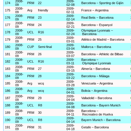
2008-
2009-
174
PRM
22
Barcelona – Sporting de Gijón
09
02-08
2008-
2009-
175
Arg
friendly
France – Argentina
09
02-11
2008-
2009-
176
PRM
23
Real Betis – Barcelona
09
02-14
2008-
2009-
177
PRM
24
Barcelona – Espanyol
09
02-21
2008-
2009-
Olympique Lyonnais –
178
UCL
R16
09
02-24
Barcelona
2008-
2009-
179
PRM
25
Atlético de Madrid – Barcelona
09
03-01
2008-
2009-
180
CUP
Semi-final
Mallorca – Barcelona
09
03-04
2008-
2009-
181
PRM
26
Barcelona – Athletic de Bilbao
09
03-07
2008-
2009-
Barcelona –
182
UCL
R16
09
03-11
Olympique Lyonnais
2008-
2009-
183
PRM
27
Almería – Barcelona
09
03-15
2008-
2009-
184
PRM
28
Barcelona – Málaga
09
03-22
2008-
2009-
185
Arg
wcq
Venezuela – Argentina
09
03-28
2008-
2009-
186
Arg
wcq
Bolivia – Argentina
09
04-01
2008-
2009-
187
PRM
29
Valladolid – Barcelona
09
04-04
2008-
2009-
188
UCL
R8
Barcelona – Bayern Munich
09
04-08
2008-
2009-
Barcelona –
189
PRM
30
09
04-11
Recreativo de Huelva
2008-
2009-
190
UCL
R8
Bayern Munich – Barcelona
09
04-14
2008-
2009-
191
PRM
31
Getafe – Barcelona
09
04-18