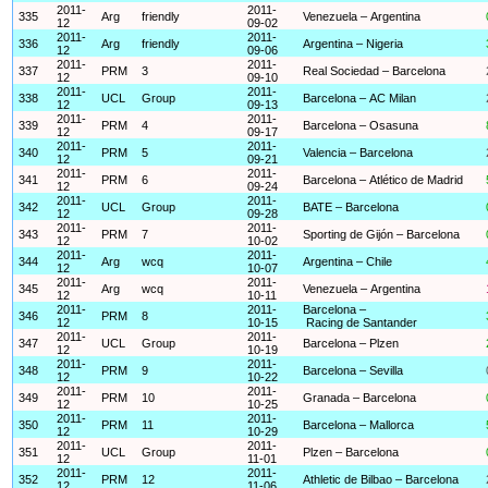
2011-
2011-
335
Arg
friendly
Venezuela – Argentina
12
09-02
2011-
2011-
336
Arg
friendly
Argentina – Nigeria
12
09-06
2011-
2011-
337
PRM
3
Real Sociedad – Barcelona
12
09-10
2011-
2011-
338
UCL
Group
Barcelona – AC Milan
12
09-13
2011-
2011-
339
PRM
4
Barcelona – Osasuna
12
09-17
2011-
2011-
340
PRM
5
Valencia – Barcelona
12
09-21
2011-
2011-
341
PRM
6
Barcelona – Atlético de Madrid
12
09-24
2011-
2011-
342
UCL
Group
BATE – Barcelona
12
09-28
2011-
2011-
343
PRM
7
Sporting de Gijón – Barcelona
12
10-02
2011-
2011-
344
Arg
wcq
Argentina – Chile
12
10-07
2011-
2011-
345
Arg
wcq
Venezuela – Argentina
12
10-11
2011-
2011-
Barcelona –
346
PRM
8
12
10-15
Racing de Santander
2011-
2011-
347
UCL
Group
Barcelona – Plzen
12
10-19
2011-
2011-
348
PRM
9
Barcelona – Sevilla
12
10-22
2011-
2011-
349
PRM
10
Granada – Barcelona
12
10-25
2011-
2011-
350
PRM
11
Barcelona – Mallorca
12
10-29
2011-
2011-
351
UCL
Group
Plzen – Barcelona
12
11-01
2011-
2011-
352
PRM
12
Athletic de Bilbao – Barcelona
12
11-06