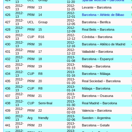
13
11-20
2012-
2012-
425
PRM
13
Levante – Barcelona
13
11-25
2012-
2012-
426
PRM
14
Barcelona – Athletic de Bilbao
13
12-01
2012-
2012-
427
UCL
Group
Barcelona – Benfica
13
12-05
2012-
2012-
428
PRM
15
Real Betis – Barcelona
13
12-09
2012-
2012-
429
CUP
R16
Córdoba – Barcelona
13
12-12
2012-
2012-
430
PRM
16
Barcelona – Atlético de Madrid
13
12-16
2012-
2012-
431
PRM
17
Valladolid – Barcelona
13
12-22
2012-
2013-
432
PRM
18
Barcelona – Espanyol
13
01-08
2012-
2013-
433
PRM
19
Málaga – Barcelona
13
01-13
2012-
2013-
434
CUP
R8
Barcelona – Málaga
13
01-16
2012-
2013-
435
PRM
20
Real Sociedad – Barcelona
13
01-20
2012-
2013-
436
CUP
R8
Málaga – Barcelona
13
01-24
2012-
2013-
437
PRM
21
Barcelona – Osasuna
13
01-27
2012-
2013-
438
CUP
Semi-final
Real Madrid – Barcelona
13
01-30
2012-
2013-
439
PRM
22
Valencia – Barcelona
13
02-03
2012-
2013-
440
Arg
friendly
Sweden – Argentina
13
02-06
2012-
2013-
441
PRM
23
Barcelona – Getafe
13
02-10
2012-
2013-