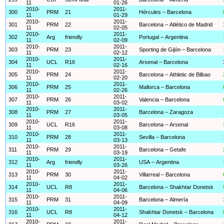
11
01-26
2010-
2011-
300
PRM
21
Hércules – Barcelona
11
01-29
2010-
2011-
301
PRM
22
Barcelona – Atlético de Madrid
11
02-05
2010-
2011-
302
Arg
friendly
Portugal – Argentina
11
02-09
2010-
2011-
303
PRM
23
Sporting de Gijón – Barcelona
11
02-12
2010-
2011-
304
UCL
R16
Arsenal – Barcelona
11
02-16
2010-
2011-
305
PRM
24
Barcelona – Athletic de Bilbao
11
02-20
2010-
2011-
306
PRM
25
Mallorca – Barcelona
11
02-26
2010-
2011-
307
PRM
26
Valencia – Barcelona
11
03-02
2010-
2011-
308
PRM
27
Barcelona – Zaragoza
11
03-05
2010-
2011-
309
UCL
R16
Barcelona – Arsenal
11
03-08
2010-
2011-
310
PRM
28
Sevilla – Barcelona
11
03-13
2010-
2011-
311
PRM
29
Barcelona – Getafe
11
03-19
2010-
2011-
312
Arg
friendly
USA – Argentina
11
03-26
2010-
2011-
313
PRM
30
Villarreal – Barcelona
11
04-02
2010-
2011-
314
UCL
R8
Barcelona – Shakhtar Donetsk
11
04-06
2010-
2011-
315
PRM
31
Barcelona – Almería
11
04-09
2010-
2011-
316
UCL
R8
Shakhtar Donetsk – Barcelona
11
04-12
2010-
2011-