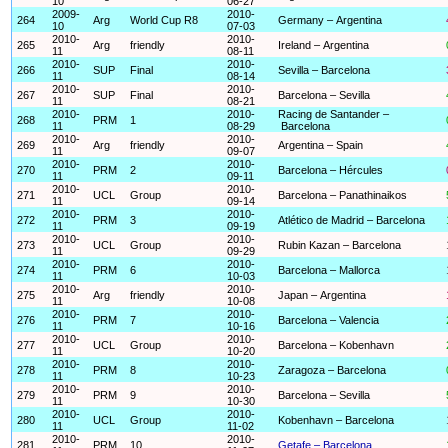
10
06-27
2009-
2010-
264
Arg
World Cup R8
Germany – Argentina
10
07-03
2010-
2010-
265
Arg
friendly
Ireland – Argentina
11
08-11
2010-
2010-
266
SUP
Final
Sevilla – Barcelona
11
08-14
2010-
2010-
267
SUP
Final
Barcelona – Sevilla
11
08-21
2010-
2010-
Racing de Santander –
268
PRM
1
11
08-29
Barcelona
2010-
2010-
269
Arg
friendly
Argentina – Spain
11
09-07
2010-
2010-
270
PRM
2
Barcelona – Hércules
11
09-11
2010-
2010-
271
UCL
Group
Barcelona – Panathinaikos
11
09-14
2010-
2010-
272
PRM
3
Atlético de Madrid – Barcelona
11
09-19
2010-
2010-
273
UCL
Group
Rubin Kazan – Barcelona
11
09-29
2010-
2010-
274
PRM
6
Barcelona – Mallorca
11
10-03
2010-
2010-
275
Arg
friendly
Japan – Argentina
11
10-08
2010-
2010-
276
PRM
7
Barcelona – Valencia
11
10-16
2010-
2010-
277
UCL
Group
Barcelona – Kobenhavn
11
10-20
2010-
2010-
278
PRM
8
Zaragoza – Barcelona
11
10-23
2010-
2010-
279
PRM
9
Barcelona – Sevilla
11
10-30
2010-
2010-
280
UCL
Group
Kobenhavn – Barcelona
11
11-02
2010-
2010-
281
PRM
10
Getafe – Barcelona