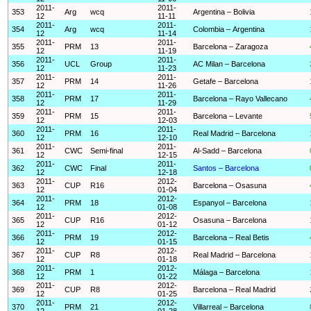
2011-
2011-
353
Arg
wcq
Argentina – Bolivia
12
11-11
2011-
2011-
354
Arg
wcq
Colombia – Argentina
12
11-14
2011-
2011-
355
PRM
13
Barcelona – Zaragoza
12
11-19
2011-
2011-
356
UCL
Group
AC Milan – Barcelona
12
11-23
2011-
2011-
357
PRM
14
Getafe – Barcelona
12
11-26
2011-
2011-
358
PRM
17
Barcelona – Rayo Vallecano
12
11-29
2011-
2011-
359
PRM
15
Barcelona – Levante
12
12-03
2011-
2011-
360
PRM
16
Real Madrid – Barcelona
12
12-10
2011-
2011-
361
CWC
Semi-final
Al-Sadd – Barcelona
12
12-15
2011-
2011-
362
CWC
Final
Santos – Barcelona
12
12-18
2011-
2012-
363
CUP
R16
Barcelona – Osasuna
12
01-04
2011-
2012-
364
PRM
18
Espanyol – Barcelona
12
01-08
2011-
2012-
365
CUP
R16
Osasuna – Barcelona
12
01-12
2011-
2012-
366
PRM
19
Barcelona – Real Betis
12
01-15
2011-
2012-
367
CUP
R8
Real Madrid – Barcelona
12
01-18
2011-
2012-
368
PRM
1
Málaga – Barcelona
12
01-22
2011-
2012-
369
CUP
R8
Barcelona – Real Madrid
12
01-25
2011-
2012-
370
PRM
21
Villarreal – Barcelona
12
01-28