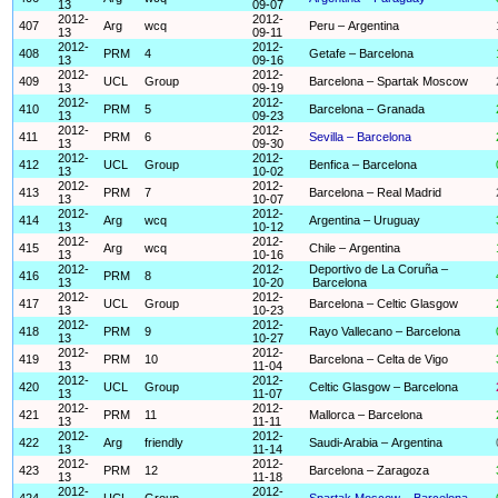
13
09-07
2012-
2012-
407
Arg
wcq
Peru – Argentina
13
09-11
2012-
2012-
408
PRM
4
Getafe – Barcelona
13
09-16
2012-
2012-
409
UCL
Group
Barcelona – Spartak Moscow
13
09-19
2012-
2012-
410
PRM
5
Barcelona – Granada
13
09-23
2012-
2012-
411
PRM
6
Sevilla – Barcelona
13
09-30
2012-
2012-
412
UCL
Group
Benfica – Barcelona
13
10-02
2012-
2012-
413
PRM
7
Barcelona – Real Madrid
13
10-07
2012-
2012-
414
Arg
wcq
Argentina – Uruguay
13
10-12
2012-
2012-
415
Arg
wcq
Chile – Argentina
13
10-16
2012-
2012-
Deportivo de La Coruña –
416
PRM
8
13
10-20
Barcelona
2012-
2012-
417
UCL
Group
Barcelona – Celtic Glasgow
13
10-23
2012-
2012-
418
PRM
9
Rayo Vallecano – Barcelona
13
10-27
2012-
2012-
419
PRM
10
Barcelona – Celta de Vigo
13
11-04
2012-
2012-
420
UCL
Group
Celtic Glasgow – Barcelona
13
11-07
2012-
2012-
421
PRM
11
Mallorca – Barcelona
13
11-11
2012-
2012-
422
Arg
friendly
Saudi-Arabia – Argentina
13
11-14
2012-
2012-
423
PRM
12
Barcelona – Zaragoza
13
11-18
2012-
2012-
424
UCL
Group
Spartak Moscow – Barcelona