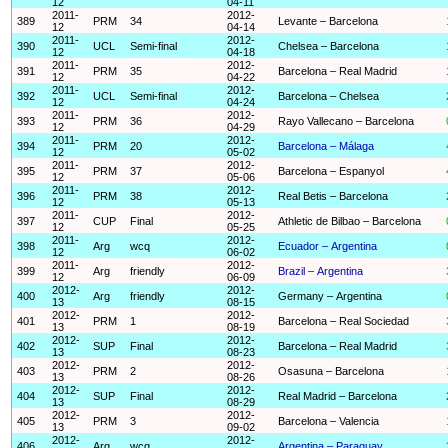
12
04-11
2011-
2012-
389
PRM
34
Levante – Barcelona
12
04-14
2011-
2012-
390
UCL
Semi-final
Chelsea – Barcelona
12
04-18
2011-
2012-
391
PRM
35
Barcelona – Real Madrid
12
04-22
2011-
2012-
392
UCL
Semi-final
Barcelona – Chelsea
12
04-24
2011-
2012-
393
PRM
36
Rayo Vallecano – Barcelona
12
04-29
2011-
2012-
394
PRM
20
Barcelona – Málaga
12
05-02
2011-
2012-
395
PRM
37
Barcelona – Espanyol
12
05-06
2011-
2012-
396
PRM
38
Real Betis – Barcelona
12
05-13
2011-
2012-
397
CUP
Final
Athletic de Bilbao – Barcelona
12
05-25
2011-
2012-
398
Arg
wcq
Ecuador – Argentina
12
06-02
2011-
2012-
399
Arg
friendly
Brazil – Argentina
12
06-09
2012-
2012-
400
Arg
friendly
Germany – Argentina
13
08-15
2012-
2012-
401
PRM
1
Barcelona – Real Sociedad
13
08-19
2012-
2012-
402
SUP
Final
Barcelona – Real Madrid
13
08-23
2012-
2012-
403
PRM
2
Osasuna – Barcelona
13
08-26
2012-
2012-
404
SUP
Final
Real Madrid – Barcelona
13
08-29
2012-
2012-
405
PRM
3
Barcelona – Valencia
13
09-02
2012-
2012-
406
Arg
wcq
Argentina – Paraguay