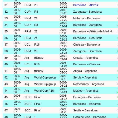
2005-
2006-
31
PRM
20
Barcelona – Alavés
06
01-22
2005-
2006-
32
CUP
R8
Zaragoza – Barcelona
06
01-26
2005-
2006-
33
PRM
21
Mallorca – Barcelona
06
01-29
2005-
2006-
34
CUP
R8
Barcelona – Zaragoza
06
02-01
2005-
2006-
35
PRM
22
Barcelona – Atlético de Madrid
06
02-05
2005-
2006-
36
PRM
24
Barcelona – Real Betis
06
02-18
2005-
2006-
37
UCL
R16
Chelsea – Barcelona
06
02-22
2005-
2006-
38
PRM
25
Zaragoza – Barcelona
06
02-25
2005-
2006-
39
Arg
friendly
Croatia – Argentina
06
03-01
2005-
2006-
40
UCL
R16
Barcelona – Chelsea
06
03-07
2005-
2006-
41
Arg
friendly
Angola – Argentina
06
05-30
2005-
2006-
42
Arg
World Cup group
Serbia – Argentina
06
06-16
2005-
2006-
43
Arg
World Cup group
Netherlands – Argentina
06
06-21
2005-
2006-
44
Arg
World Cup R16
Mexico – Argentina
06
06-24
a
2006-
2006-
45
SUP
Final
Espanyol – Barcelona
07
08-17
2006-
2006-
46
SUP
Final
Barcelona – Espanyol
07
08-20
2006-
2006-
47
SCE
Final
Sevilla – Barcelona
07
08-25
2006-
2006-
48
PRM
1
Celta de Vigo – Barcelona