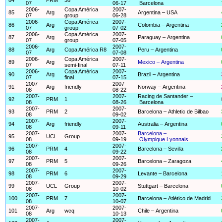
07
06-17
Barcelona
2006-
Copa América
2007-
85
Arg
Argentina – USA
07
group
06-28
2006-
Copa América
2007-
86
Arg
Colombia – Argentina
07
group
07-02
2006-
Copa América
2007-
87
Arg
Paraguay – Argentina
07
group
07-05
2006-
2007-
88
Arg
Copa América R8
Peru – Argentina
07
07-08
2006-
Copa América
2007-
89
Arg
Mexico – Argentina
07
semi-final
07-11
2006-
Copa América
2007-
90
Arg
Brazil – Argentina
07
final
07-15
2007-
2007-
91
Arg
friendly
Norway – Argentina
08
08-22
2007-
2007-
Racing de Santander –
92
PRM
1
08
08-26
Barcelona
2007-
2007-
93
PRM
2
Barcelona – Athletic de Bilbao
08
09-02
2007-
2007-
94
Arg
friendly
Australia – Argentina
08
09-11
2007-
2007-
Barcelona –
95
UCL
Group
08
09-19
Olympique Lyonnais
2007-
2007-
96
PRM
4
Barcelona – Sevilla
08
09-22
2007-
2007-
97
PRM
5
Barcelona – Zaragoza
08
09-26
2007-
2007-
98
PRM
6
Levante – Barcelona
08
09-29
2007-
2007-
99
UCL
Group
Stuttgart – Barcelona
08
10-02
2007-
2007-
100
PRM
7
Barcelona – Atlético de Madrid
08
10-07
2007-
2007-
101
Arg
wcq
Chile – Argentina
08
10-13
2007-
2007-