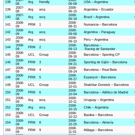
138
Arg
friendly
USA – Argentina
08
06-08
2007-
2008-
139
Arg
wcq
Argentina – Ecuador
08
06-15
2007-
2008-
140
Arg
wcq
Brazil – Argentina
08
06-18
2008-
2008-
141
PRM
1
Numancia – Barcelona
09
08-31
2008-
2008-
142
Arg
wcq
Argentina – Paraguay
09
09-06
2008-
2008-
143
Arg
wcq
Peru – Argentina
09
09-10
2008-
2008-
Barcelona –
144
PRM
2
09
09-13
Racing de Santander
2008-
2008-
145
UCL
Group
Barcelona – Sporting CP
09
09-16
2008-
2008-
146
PRM
3
Sporting de Gijón – Barcelona
09
09-21
2008-
2008-
147
PRM
4
Barcelona – Real Betis
09
09-24
2008-
2008-
148
PRM
5
Espanyol – Barcelona
09
09-27
2008-
2008-
149
UCL
Group
Shakhtar Donetsk – Barcelona
09
10-01
2008-
2008-
150
PRM
6
Barcelona – Atlético de Madrid
09
10-04
2008-
2008-
151
Arg
wcq
Uruguay – Argentina
09
10-11
2008-
2008-
152
Arg
wcq
Chile – Argentina
09
10-15
2008-
2008-
153
UCL
Group
Basilea – Barcelona
09
10-22
2008-
2008-
154
PRM
8
Barcelona – Almería
09
10-25
2008-
2008-
155
PRM
9
Málaga – Barcelona
09
11-01