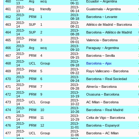
460
Arg
wcq
Ecuador – Argentina
13
06-11
2012-
2013-
461
Arg
friendly
Guatemala – Argentina
13
06-14
2013-
2013-
462
PRM
1
Barcelona – Levante
14
08-18
2013-
2013-
463
SUP
1
Atlético de Madrid – Barcelona
14
08-21
2013-
2013-
464
SUP
2
Barcelona – Atlético de Madrid
14
08-28
2013-
2013-
465
PRM
3
Valencia – Barcelona
14
09-01
2013-
2013-
466
Arg
wcq
Paraguay – Argentina
14
09-10
2013-
2013-
467
PRM
4
Barcelona – Sevilla
14
09-15
2013-
2013-
468
UCL
Group
Barcelona – Ajax
14
09-18
2013-
2013-
469
PRM
5
Rayo Vallecano – Barcelona
14
09-22
2013-
2013-
470
PRM
6
Barcelona – Real Sociedad
14
09-24
2013-
2013-
471
PRM
7
Almería – Barcelona
14
09-28
2013-
2013-
472
PRM
9
Osasuna – Barcelona
14
10-19
2013-
2013-
473
UCL
Group
AC Milan – Barcelona
14
10-22
2013-
2013-
474
PRM
10
Barcelona – Real Madrid
14
10-26
2013-
2013-
475
PRM
11
Celta de Vigo – Barcelona
14
10-29
2013-
2013-
476
PRM
12
Barcelona – Espanyol
14
11-01
2013-
2013-
477
UCL
Group
Barcelona – AC Milan
14
11-06
2013-
2013-