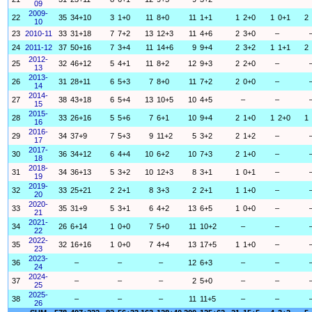
09
2009-
22
35
34+10
3
1+0
11
8+0
11
1+1
1
2+0
1
0+1
2
10
23
2010-11
33
31+18
7
7+2
13
12+3
11
4+6
2
3+0
–
24
2011-12
37
50+16
7
3+4
11
14+6
9
9+4
2
3+2
1
1+1
2
2012-
25
32
46+12
5
4+1
11
8+2
12
9+3
2
2+0
–
13
2013-
26
31
28+11
6
5+3
7
8+0
11
7+2
2
0+0
–
14
2014-
27
38
43+18
6
5+4
13
10+5
10
4+5
–
–
15
2015-
28
33
26+16
5
5+6
7
6+1
10
9+4
2
1+0
1
2+0
1
16
2016-
29
34
37+9
7
5+3
9
11+2
5
3+2
2
1+2
–
17
2017-
30
36
34+12
6
4+4
10
6+2
10
7+3
2
1+0
–
18
2018-
31
34
36+13
5
3+2
10
12+3
8
3+1
1
0+1
–
19
2019-
32
33
25+21
2
2+1
8
3+3
2
2+1
1
1+0
–
20
2020-
33
35
31+9
5
3+1
6
4+2
13
6+5
1
0+0
–
21
2021-
34
26
6+14
1
0+0
7
5+0
11
10+2
–
–
22
2022-
35
32
16+16
1
0+0
7
4+4
13
17+5
1
1+0
–
23
2023-
36
–
–
–
12
6+3
–
–
24
2024-
37
–
–
–
2
5+0
–
–
25
2025-
38
–
–
–
11
11+5
–
–
26