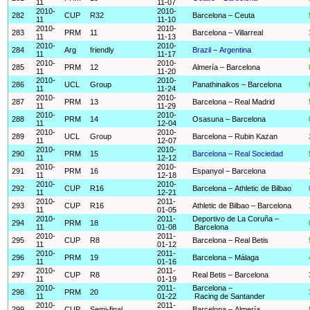
11
11-07
2010-
2010-
282
CUP
R32
Barcelona – Ceuta
11
11-10
2010-
2010-
283
PRM
11
Barcelona – Villarreal
11
11-13
2010-
2010-
284
Arg
friendly
Brazil – Argentina
11
11-17
2010-
2010-
285
PRM
12
Almería – Barcelona
11
11-20
2010-
2010-
286
UCL
Group
Panathinaikos – Barcelona
11
11-24
2010-
2010-
287
PRM
13
Barcelona – Real Madrid
11
11-29
2010-
2010-
288
PRM
14
Osasuna – Barcelona
11
12-04
2010-
2010-
289
UCL
Group
Barcelona – Rubin Kazan
11
12-07
2010-
2010-
290
PRM
15
Barcelona – Real Sociedad
11
12-12
2010-
2010-
291
PRM
16
Espanyol – Barcelona
11
12-18
2010-
2010-
292
CUP
R16
Barcelona – Athletic de Bilbao
11
12-21
2010-
2011-
293
CUP
R16
Athletic de Bilbao – Barcelona
11
01-05
2010-
2011-
Deportivo de La Coruña –
294
PRM
18
11
01-08
Barcelona
2010-
2011-
295
CUP
R8
Barcelona – Real Betis
11
01-12
2010-
2011-
296
PRM
19
Barcelona – Málaga
11
01-16
2010-
2011-
297
CUP
R8
Real Betis – Barcelona
11
01-19
2010-
2011-
Barcelona –
298
PRM
20
11
01-22
Racing de Santander
2010-
2011-
299
CUP
Semi-final
Barcelona – Almería