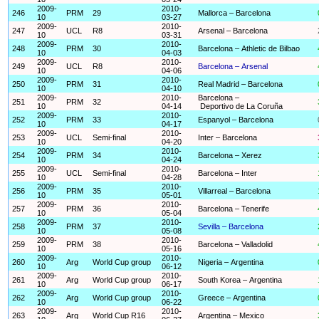
2009-
2010-
246
PRM
29
Mallorca – Barcelona
10
03-27
2009-
2010-
247
UCL
R8
Arsenal – Barcelona
10
03-31
2009-
2010-
248
PRM
30
Barcelona – Athletic de Bilbao
10
04-03
2009-
2010-
249
UCL
R8
Barcelona – Arsenal
10
04-06
2009-
2010-
250
PRM
31
Real Madrid – Barcelona
10
04-10
2009-
2010-
Barcelona –
251
PRM
32
10
04-14
Deportivo de La Coruña
2009-
2010-
252
PRM
33
Espanyol – Barcelona
10
04-17
2009-
2010-
253
UCL
Semi-final
Inter – Barcelona
10
04-20
2009-
2010-
254
PRM
34
Barcelona – Xerez
10
04-24
2009-
2010-
255
UCL
Semi-final
Barcelona – Inter
10
04-28
2009-
2010-
256
PRM
35
Villarreal – Barcelona
10
05-01
2009-
2010-
257
PRM
36
Barcelona – Tenerife
10
05-04
2009-
2010-
258
PRM
37
Sevilla – Barcelona
10
05-08
2009-
2010-
259
PRM
38
Barcelona – Valladolid
10
05-16
2009-
2010-
260
Arg
World Cup group
Nigeria – Argentina
10
06-12
2009-
2010-
261
Arg
World Cup group
South Korea – Argentina
10
06-17
2009-
2010-
262
Arg
World Cup group
Greece – Argentina
10
06-22
2009-
2010-
263
Arg
World Cup R16
Argentina – Mexico