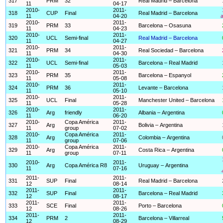
317
PRM
32
Real Madrid – Barcelona
11
04-17
2010-
2011-
318
CUP
Final
Real Madrid – Barcelona
11
04-20
a
2010-
2011-
319
PRM
33
Barcelona – Osasuna
11
04-23
2010-
2011-
320
UCL
Semi-final
Real Madrid – Barcelona
11
04-27
2010-
2011-
321
PRM
34
Real Sociedad – Barcelona
11
04-30
2010-
2011-
322
UCL
Semi-final
Barcelona – Real Madrid
11
05-03
2010-
2011-
323
PRM
35
Barcelona – Espanyol
11
05-08
2010-
2011-
324
PRM
36
Levante – Barcelona
11
05-10
2010-
2011-
325
UCL
Final
Manchester United – Barcelona
11
05-28
2010-
2011-
326
Arg
friendly
Albania – Argentina
11
06-20
2010-
Copa América
2011-
327
Arg
Bolivia – Argentina
11
group
07-02
2010-
Copa América
2011-
328
Arg
Colombia – Argentina
11
group
07-06
2010-
Copa América
2011-
329
Arg
Costa Rica – Argentina
11
group
07-11
2010-
2011-
330
Arg
Copa América R8
Uruguay – Argentina
11
07-16
2011-
2011-
331
SUP
Final
Real Madrid – Barcelona
12
08-14
2011-
2011-
332
SUP
Final
Barcelona – Real Madrid
12
08-17
2011-
2011-
333
SCE
Final
Porto – Barcelona
12
08-26
2011-
2011-
334
PRM
2
Barcelona – Villarreal
12
08-29