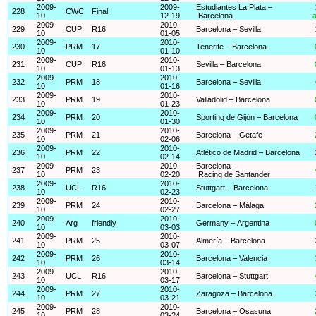
2009-
2009-
Estudiantes La Plata –
228
CWC
Final
10
12-19
Barcelona
a
2009-
2010-
229
CUP
R16
Barcelona – Sevilla
10
01-05
2009-
2010-
230
PRM
17
Tenerife – Barcelona
10
01-10
2009-
2010-
231
CUP
R16
Sevilla – Barcelona
10
01-13
2009-
2010-
232
PRM
18
Barcelona – Sevilla
10
01-16
2009-
2010-
233
PRM
19
Valladolid – Barcelona
10
01-23
2009-
2010-
234
PRM
20
Sporting de Gijón – Barcelona
10
01-30
2009-
2010-
235
PRM
21
Barcelona – Getafe
10
02-06
2009-
2010-
236
PRM
22
Atlético de Madrid – Barcelona
10
02-14
2009-
2010-
Barcelona –
237
PRM
23
10
02-20
Racing de Santander
2009-
2010-
238
UCL
R16
Stuttgart – Barcelona
10
02-23
2009-
2010-
239
PRM
24
Barcelona – Málaga
10
02-27
2009-
2010-
240
Arg
friendly
Germany – Argentina
10
03-03
2009-
2010-
241
PRM
25
Almería – Barcelona
10
03-07
2009-
2010-
242
PRM
26
Barcelona – Valencia
10
03-14
2009-
2010-
243
UCL
R16
Barcelona – Stuttgart
10
03-17
2009-
2010-
244
PRM
27
Zaragoza – Barcelona
10
03-21
2009-
2010-
245
PRM
28
Barcelona – Osasuna
10
03-24