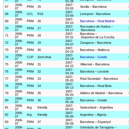
07
02-28
2006-
2007-
67
PRM
25
Sevilla – Barcelona
07
03-03
2006-
2007-
68
UCL
R16
Liverpool – Barcelona
07
03-06
2006-
2007-
69
PRM
26
Barcelona – Real Madrid
07
03-10
2006-
2007-
Recreativo de Huelva –
70
PRM
27
07
03-17
Barcelona
2006-
2007-
Barcelona –
71
PRM
28
07
03-31
Deportivo de La Coruña
2006-
2007-
72
PRM
29
Zaragoza – Barcelona
07
04-07
2006-
2007-
73
PRM
30
Barcelona – Mallorca
07
04-15
2006-
2007-
74
CUP
Semi-final
Barcelona – Getafe
07
04-18
2006-
2007-
75
PRM
31
Villarreal – Barcelona
07
04-22
2006-
2007-
76
PRM
32
Barcelona – Levante
07
04-29
2006-
2007-
77
PRM
33
Real Sociedad – Barcelona
07
05-05
2006-
2007-
78
PRM
34
Barcelona – Real Betis
07
05-13
2006-
2007-
79
PRM
35
Atlético de Madrid – Barcelona
07
05-20
2006-
2007-
80
PRM
36
Barcelona – Getafe
07
05-26
2006-
2007-
81
Arg
friendly
Switzerland – Argentina
07
06-02
2006-
2007-
82
Arg
friendly
Argentina – Algeria
07
06-05
2006-
2007-
83
PRM
37
Barcelona – Espanyol
07
06-09
2006-
2007-
Gimnàstic de Tarragona –
84
PRM
38