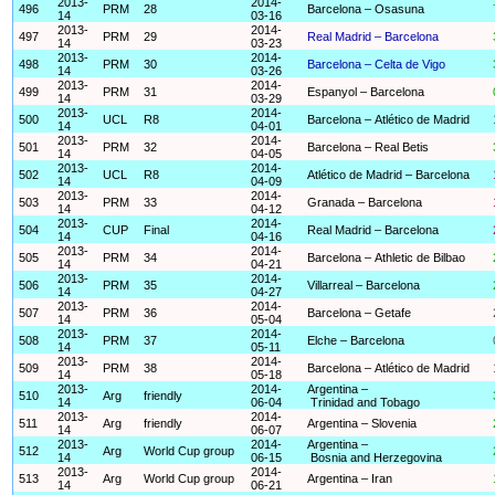
2013-
2014-
496
PRM
28
Barcelona – Osasuna
14
03-16
2013-
2014-
497
PRM
29
Real Madrid – Barcelona
14
03-23
2013-
2014-
498
PRM
30
Barcelona – Celta de Vigo
14
03-26
2013-
2014-
499
PRM
31
Espanyol – Barcelona
14
03-29
2013-
2014-
500
UCL
R8
Barcelona – Atlético de Madrid
14
04-01
2013-
2014-
501
PRM
32
Barcelona – Real Betis
14
04-05
2013-
2014-
502
UCL
R8
Atlético de Madrid – Barcelona
14
04-09
2013-
2014-
503
PRM
33
Granada – Barcelona
14
04-12
2013-
2014-
504
CUP
Final
Real Madrid – Barcelona
14
04-16
2013-
2014-
505
PRM
34
Barcelona – Athletic de Bilbao
14
04-21
2013-
2014-
506
PRM
35
Villarreal – Barcelona
14
04-27
2013-
2014-
507
PRM
36
Barcelona – Getafe
14
05-04
2013-
2014-
508
PRM
37
Elche – Barcelona
14
05-11
2013-
2014-
509
PRM
38
Barcelona – Atlético de Madrid
14
05-18
2013-
2014-
Argentina –
510
Arg
friendly
14
06-04
Trinidad and Tobago
2013-
2014-
511
Arg
friendly
Argentina – Slovenia
14
06-07
2013-
2014-
Argentina –
512
Arg
World Cup group
14
06-15
Bosnia and Herzegovina
2013-
2014-
513
Arg
World Cup group
Argentina – Iran
14
06-21