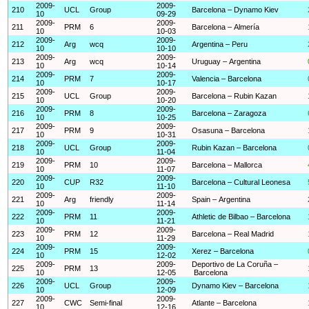
2009-
2009-
210
UCL
Group
Barcelona – Dynamo Kiev
10
09-29
2009-
2009-
211
PRM
6
Barcelona – Almería
10
10-03
2009-
2009-
212
Arg
wcq
Argentina – Peru
10
10-10
2009-
2009-
213
Arg
wcq
Uruguay – Argentina
10
10-14
2009-
2009-
214
PRM
7
Valencia – Barcelona
10
10-17
2009-
2009-
215
UCL
Group
Barcelona – Rubin Kazan
10
10-20
2009-
2009-
216
PRM
8
Barcelona – Zaragoza
10
10-25
2009-
2009-
217
PRM
9
Osasuna – Barcelona
10
10-31
2009-
2009-
218
UCL
Group
Rubin Kazan – Barcelona
10
11-04
2009-
2009-
219
PRM
10
Barcelona – Mallorca
10
11-07
2009-
2009-
220
CUP
R32
Barcelona – Cultural Leonesa
10
11-10
2009-
2009-
221
Arg
friendly
Spain – Argentina
10
11-14
2009-
2009-
222
PRM
11
Athletic de Bilbao – Barcelona
10
11-21
2009-
2009-
223
PRM
12
Barcelona – Real Madrid
10
11-29
2009-
2009-
224
PRM
15
Xerez – Barcelona
10
12-02
2009-
2009-
Deportivo de La Coruña –
225
PRM
13
10
12-05
Barcelona
2009-
2009-
226
UCL
Group
Dynamo Kiev – Barcelona
10
12-09
2009-
2009-
227
CWC
Semi-final
Atlante – Barcelona
10
12-16