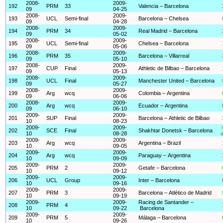
2008-
2009-
192
PRM
33
Valencia – Barcelona
09
04-25
2008-
2009-
193
UCL
Semi-final
Barcelona – Chelsea
09
04-28
2008-
2009-
194
PRM
34
Real Madrid – Barcelona
09
05-02
2008-
2009-
195
UCL
Semi-final
Chelsea – Barcelona
09
05-06
2008-
2009-
196
PRM
35
Barcelona – Villarreal
09
05-10
2008-
2009-
197
CUP
Final
Athletic de Bilbao – Barcelona
09
05-13
2008-
2009-
198
UCL
Final
Manchester United – Barcelona
09
05-27
2008-
2009-
199
Arg
wcq
Colombia – Argentina
09
06-06
2008-
2009-
200
Arg
wcq
Ecuador – Argentina
09
06-10
2009-
2009-
201
SUP
Final
Barcelona – Athletic de Bilbao
10
08-23
2009-
2009-
202
SCE
Final
Shakhtar Donetsk – Barcelona
10
08-28
a
2009-
2009-
203
Arg
wcq
Argentina – Brazil
10
09-05
2009-
2009-
204
Arg
wcq
Paraguay – Argentina
10
09-09
2009-
2009-
205
PRM
2
Getafe – Barcelona
10
09-12
2009-
2009-
206
UCL
Group
Inter – Barcelona
10
09-16
2009-
2009-
207
PRM
3
Barcelona – Atlético de Madrid
10
09-19
2009-
2009-
Racing de Santander –
208
PRM
4
10
09-22
Barcelona
2009-
2009-
209
PRM
5
Málaga – Barcelona
10
09-26