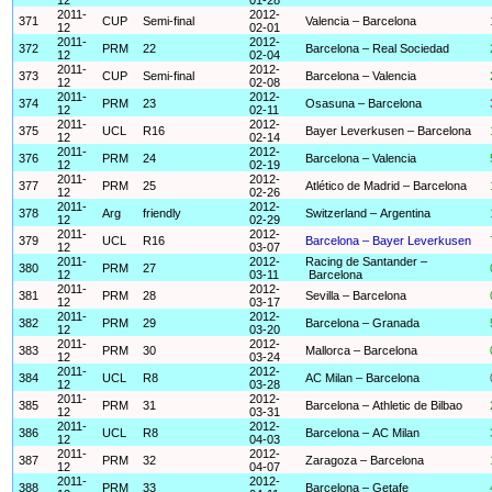
2011-
2012-
371
CUP
Semi-final
Valencia – Barcelona
12
02-01
2011-
2012-
372
PRM
22
Barcelona – Real Sociedad
12
02-04
2011-
2012-
373
CUP
Semi-final
Barcelona – Valencia
12
02-08
2011-
2012-
374
PRM
23
Osasuna – Barcelona
12
02-11
2011-
2012-
375
UCL
R16
Bayer Leverkusen – Barcelona
12
02-14
2011-
2012-
376
PRM
24
Barcelona – Valencia
12
02-19
2011-
2012-
377
PRM
25
Atlético de Madrid – Barcelona
12
02-26
2011-
2012-
378
Arg
friendly
Switzerland – Argentina
12
02-29
2011-
2012-
379
UCL
R16
Barcelona – Bayer Leverkusen
12
03-07
2011-
2012-
Racing de Santander –
380
PRM
27
12
03-11
Barcelona
2011-
2012-
381
PRM
28
Sevilla – Barcelona
12
03-17
2011-
2012-
382
PRM
29
Barcelona – Granada
12
03-20
2011-
2012-
383
PRM
30
Mallorca – Barcelona
12
03-24
2011-
2012-
384
UCL
R8
AC Milan – Barcelona
12
03-28
2011-
2012-
385
PRM
31
Barcelona – Athletic de Bilbao
12
03-31
2011-
2012-
386
UCL
R8
Barcelona – AC Milan
12
04-03
2011-
2012-
387
PRM
32
Zaragoza – Barcelona
12
04-07
2011-
2012-
388
PRM
33
Barcelona – Getafe