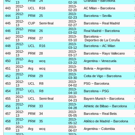
442
PRM
24
Granada – Barcelona
13
02-16
2012-
2013-
443
UCL
R16
AC Milan – Barcelona
13
02-20
2012-
2013-
444
PRM
25
Barcelona – Sevilla
13
02-23
2012-
2013-
445
CUP
Semi-final
Barcelona – Real Madrid
13
02-27
2012-
2013-
446
PRM
26
Real Madrid – Barcelona
13
03-02
2012-
2013-
Barcelona –
447
PRM
27
13
03-10
Deportivo de La Coruña
2012-
2013-
448
UCL
R16
Barcelona – AC Milan
13
03-12
2012-
2013-
449
PRM
28
Barcelona – Rayo Vallecano
13
03-17
2012-
2013-
450
Arg
wcq
Argentina – Venezuela
13
03-22
2012-
2013-
451
Arg
wcq
Bolivia – Argentina
13
03-26
2012-
2013-
452
PRM
29
Celta de Vigo – Barcelona
13
03-30
2012-
2013-
453
UCL
R8
PSG – Barcelona
13
04-02
2012-
2013-
454
UCL
R8
Barcelona – PSG
13
04-10
2012-
2013-
455
UCL
Semi-final
Bayern Munich – Barcelona
13
04-23
2012-
2013-
456
PRM
33
Athletic de Bilbao – Barcelona
13
04-28
2012-
2013-
457
PRM
34
Barcelona – Real Betis
13
05-05
2012-
2013-
458
PRM
35
Atlético de Madrid – Barcelona
13
05-12
2012-
2013-
459
Arg
wcq
Argentina – Colombia
13
06-07
2012-
2013-