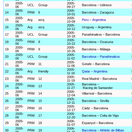
2005-
2005-
13
UCL
Group
Barcelona – Udinese
06
09-27
2005-
2005-
14
PRM
6
Barcelona – Zaragoza
06
10-01
2005-
2005-
15
Arg
wcq
Peru – Argentina
06
10-09
2005-
2005-
16
Arg
wcq
Uruguay – Argentina
06
10-12
2005-
2005-
17
UCL
Group
Panathinaikos – Barcelona
06
10-18
2005-
2005-
18
PRM
8
Barcelona – Osasuna
06
10-22
2005-
2005-
19
PRM
9
Barcelona – Málaga
06
10-26
2005-
2005-
20
UCL
Group
Barcelona – Panathinaikos
06
11-02
2005-
2005-
21
PRM
11
Getafe – Barcelona
06
11-06
2005-
2005-
22
Arg
friendly
Qatar – Argentina
06
11-16
2005-
2005-
23
PRM
12
Real Madrid – Barcelona
06
11-19
2005-
2005-
Barcelona –
24
PRM
13
06
11-27
Racing de Santander
2005-
2005-
25
PRM
14
Villarreal – Barcelona
06
12-04
2005-
2005-
26
PRM
15
Barcelona – Sevilla
06
12-11
2005-
2005-
27
PRM
16
Cádiz – Barcelona
06
12-17
2005-
2005-
28
PRM
17
Barcelona – Celta de Vigo
06
12-20
2005-
2006-
29
PRM
18
Espanyol – Barcelona
06
01-07
2005-
2006-
30
PRM
19
Barcelona – Athletic de Bilbao
06
01-15