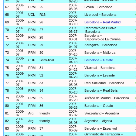
07
02-28
2006-
2007-
67
PRM
25
Sevilla – Barcelona
07
03-03
2006-
2007-
68
UCL
R16
Liverpool – Barcelona
07
03-06
2006-
2007-
69
PRM
26
Barcelona – Real Madrid
07
03-10
2006-
2007-
Recreativo de Huelva –
70
PRM
27
07
03-17
Barcelona
2006-
2007-
Barcelona –
71
PRM
28
07
03-31
Deportivo de La Coruña
2006-
2007-
72
PRM
29
Zaragoza – Barcelona
07
04-07
2006-
2007-
73
PRM
30
Barcelona – Mallorca
07
04-15
2006-
2007-
74
CUP
Semi-final
Barcelona – Getafe
07
04-18
2006-
2007-
75
PRM
31
Villarreal – Barcelona
07
04-22
2006-
2007-
76
PRM
32
Barcelona – Levante
07
04-29
2006-
2007-
77
PRM
33
Real Sociedad – Barcelona
07
05-05
2006-
2007-
78
PRM
34
Barcelona – Real Betis
07
05-13
2006-
2007-
79
PRM
35
Atlético de Madrid – Barcelona
07
05-20
2006-
2007-
80
PRM
36
Barcelona – Getafe
07
05-26
2006-
2007-
81
Arg
friendly
Switzerland – Argentina
07
06-02
2006-
2007-
82
Arg
friendly
Argentina – Algeria
07
06-05
2006-
2007-
83
PRM
37
Barcelona – Espanyol
07
06-09
2006-
2007-
Gimnàstic de Tarragona –
84
PRM
38