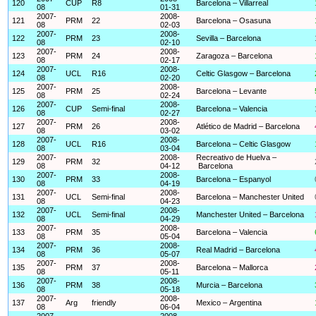
120
CUP
R8
Barcelona – Villarreal
08
01-31
2007-
2008-
121
PRM
22
Barcelona – Osasuna
08
02-03
2007-
2008-
122
PRM
23
Sevilla – Barcelona
08
02-10
2007-
2008-
123
PRM
24
Zaragoza – Barcelona
08
02-17
2007-
2008-
124
UCL
R16
Celtic Glasgow – Barcelona
08
02-20
2007-
2008-
125
PRM
25
Barcelona – Levante
08
02-24
2007-
2008-
126
CUP
Semi-final
Barcelona – Valencia
08
02-27
2007-
2008-
127
PRM
26
Atlético de Madrid – Barcelona
08
03-02
2007-
2008-
128
UCL
R16
Barcelona – Celtic Glasgow
08
03-04
2007-
2008-
Recreativo de Huelva –
129
PRM
32
08
04-12
Barcelona
2007-
2008-
130
PRM
33
Barcelona – Espanyol
08
04-19
2007-
2008-
131
UCL
Semi-final
Barcelona – Manchester United
08
04-23
2007-
2008-
132
UCL
Semi-final
Manchester United – Barcelona
08
04-29
2007-
2008-
133
PRM
35
Barcelona – Valencia
08
05-04
2007-
2008-
134
PRM
36
Real Madrid – Barcelona
08
05-07
2007-
2008-
135
PRM
37
Barcelona – Mallorca
08
05-11
2007-
2008-
136
PRM
38
Murcia – Barcelona
08
05-18
2007-
2008-
137
Arg
friendly
Mexico – Argentina
08
06-04
2007-
2008-