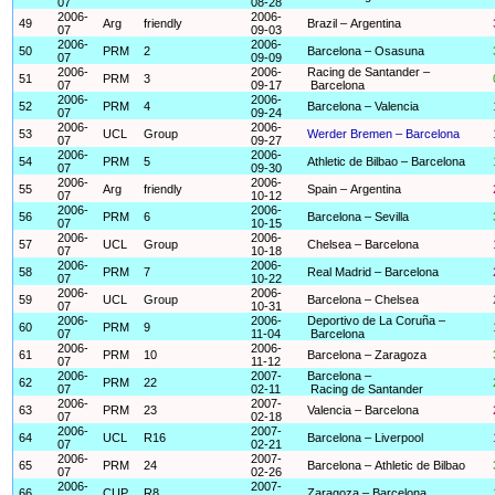
07
08-28
2006-
2006-
49
Arg
friendly
Brazil – Argentina
07
09-03
2006-
2006-
50
PRM
2
Barcelona – Osasuna
07
09-09
2006-
2006-
Racing de Santander –
51
PRM
3
07
09-17
Barcelona
2006-
2006-
52
PRM
4
Barcelona – Valencia
07
09-24
2006-
2006-
53
UCL
Group
Werder Bremen – Barcelona
07
09-27
2006-
2006-
54
PRM
5
Athletic de Bilbao – Barcelona
07
09-30
2006-
2006-
55
Arg
friendly
Spain – Argentina
07
10-12
2006-
2006-
56
PRM
6
Barcelona – Sevilla
07
10-15
2006-
2006-
57
UCL
Group
Chelsea – Barcelona
07
10-18
2006-
2006-
58
PRM
7
Real Madrid – Barcelona
07
10-22
2006-
2006-
59
UCL
Group
Barcelona – Chelsea
07
10-31
2006-
2006-
Deportivo de La Coruña –
60
PRM
9
07
11-04
Barcelona
2006-
2006-
61
PRM
10
Barcelona – Zaragoza
07
11-12
2006-
2007-
Barcelona –
62
PRM
22
07
02-11
Racing de Santander
2006-
2007-
63
PRM
23
Valencia – Barcelona
07
02-18
2006-
2007-
64
UCL
R16
Barcelona – Liverpool
07
02-21
2006-
2007-
65
PRM
24
Barcelona – Athletic de Bilbao
07
02-26
2006-
2007-
66
CUP
R8
Zaragoza – Barcelona