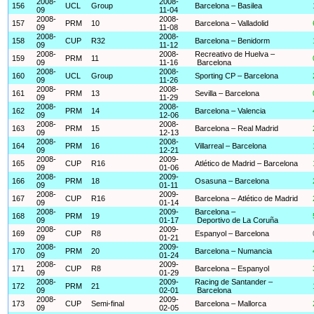
2008-
2008-
156
UCL
Group
Barcelona – Basilea
09
11-04
2008-
2008-
157
PRM
10
Barcelona – Valladolid
09
11-08
2008-
2008-
158
CUP
R32
Barcelona – Benidorm
09
11-12
2008-
2008-
Recreativo de Huelva –
159
PRM
11
09
11-16
Barcelona
2008-
2008-
160
UCL
Group
Sporting CP – Barcelona
09
11-26
2008-
2008-
161
PRM
13
Sevilla – Barcelona
09
11-29
2008-
2008-
162
PRM
14
Barcelona – Valencia
09
12-06
2008-
2008-
163
PRM
15
Barcelona – Real Madrid
09
12-13
2008-
2008-
164
PRM
16
Villarreal – Barcelona
09
12-21
2008-
2009-
165
CUP
R16
Atlético de Madrid – Barcelona
09
01-06
2008-
2009-
166
PRM
18
Osasuna – Barcelona
09
01-11
2008-
2009-
167
CUP
R16
Barcelona – Atlético de Madrid
09
01-14
2008-
2009-
Barcelona –
168
PRM
19
09
01-17
Deportivo de La Coruña
2008-
2009-
169
CUP
R8
Espanyol – Barcelona
09
01-21
2008-
2009-
170
PRM
20
Barcelona – Numancia
09
01-24
2008-
2009-
171
CUP
R8
Barcelona – Espanyol
09
01-29
2008-
2009-
Racing de Santander –
172
PRM
21
09
02-01
Barcelona
2008-
2009-
173
CUP
Semi-final
Barcelona – Mallorca
09
02-05