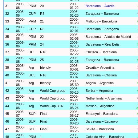
2005-
2006-
31
PRM
20
Barcelona – Alavés
06
01-22
2005-
2006-
32
CUP
R8
Zaragoza – Barcelona
06
01-26
2005-
2006-
33
PRM
21
Mallorca – Barcelona
06
01-29
2005-
2006-
34
CUP
R8
Barcelona – Zaragoza
06
02-01
2005-
2006-
35
PRM
22
Barcelona – Atlético de Madrid
06
02-05
2005-
2006-
36
PRM
24
Barcelona – Real Betis
06
02-18
2005-
2006-
37
UCL
R16
Chelsea – Barcelona
06
02-22
2005-
2006-
38
PRM
25
Zaragoza – Barcelona
06
02-25
2005-
2006-
39
Arg
friendly
Croatia – Argentina
06
03-01
2005-
2006-
40
UCL
R16
Barcelona – Chelsea
06
03-07
2005-
2006-
41
Arg
friendly
Angola – Argentina
06
05-30
2005-
2006-
42
Arg
World Cup group
Serbia – Argentina
06
06-16
2005-
2006-
43
Arg
World Cup group
Netherlands – Argentina
06
06-21
2005-
2006-
44
Arg
World Cup R16
Mexico – Argentina
06
06-24
a
2006-
2006-
45
SUP
Final
Espanyol – Barcelona
07
08-17
2006-
2006-
46
SUP
Final
Barcelona – Espanyol
07
08-20
2006-
2006-
47
SCE
Final
Sevilla – Barcelona
07
08-25
2006-
2006-
48
PRM
1
Celta de Vigo – Barcelona