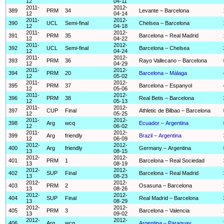
12
04-11
2011-
2012-
389
PRM
34
Levante – Barcelona
12
04-14
2011-
2012-
390
UCL
Semi-final
Chelsea – Barcelona
12
04-18
2011-
2012-
391
PRM
35
Barcelona – Real Madrid
12
04-22
2011-
2012-
392
UCL
Semi-final
Barcelona – Chelsea
12
04-24
2011-
2012-
393
PRM
36
Rayo Vallecano – Barcelona
12
04-29
2011-
2012-
394
PRM
20
Barcelona – Málaga
12
05-02
2011-
2012-
395
PRM
37
Barcelona – Espanyol
12
05-06
2011-
2012-
396
PRM
38
Real Betis – Barcelona
12
05-13
2011-
2012-
397
CUP
Final
Athletic de Bilbao – Barcelona
12
05-25
2011-
2012-
398
Arg
wcq
Ecuador – Argentina
12
06-02
2011-
2012-
399
Arg
friendly
Brazil – Argentina
12
06-09
2012-
2012-
400
Arg
friendly
Germany – Argentina
13
08-15
2012-
2012-
401
PRM
1
Barcelona – Real Sociedad
13
08-19
2012-
2012-
402
SUP
Final
Barcelona – Real Madrid
13
08-23
2012-
2012-
403
PRM
2
Osasuna – Barcelona
13
08-26
2012-
2012-
404
SUP
Final
Real Madrid – Barcelona
13
08-29
2012-
2012-
405
PRM
3
Barcelona – Valencia
13
09-02
2012-
2012-
406
Arg
wcq
Argentina – Paraguay