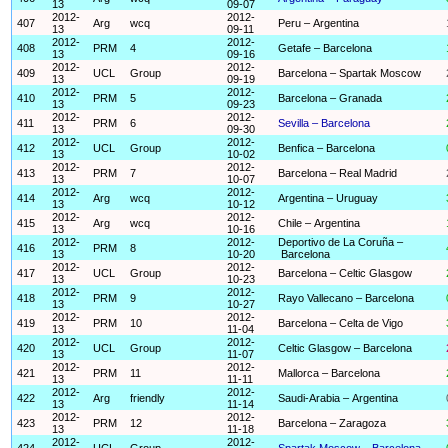
13
09-07
2012-
2012-
407
Arg
wcq
Peru – Argentina
13
09-11
2012-
2012-
408
PRM
4
Getafe – Barcelona
13
09-16
2012-
2012-
409
UCL
Group
Barcelona – Spartak Moscow
13
09-19
2012-
2012-
410
PRM
5
Barcelona – Granada
13
09-23
2012-
2012-
411
PRM
6
Sevilla – Barcelona
13
09-30
2012-
2012-
412
UCL
Group
Benfica – Barcelona
13
10-02
2012-
2012-
413
PRM
7
Barcelona – Real Madrid
13
10-07
2012-
2012-
414
Arg
wcq
Argentina – Uruguay
13
10-12
2012-
2012-
415
Arg
wcq
Chile – Argentina
13
10-16
2012-
2012-
Deportivo de La Coruña –
416
PRM
8
13
10-20
Barcelona
2012-
2012-
417
UCL
Group
Barcelona – Celtic Glasgow
13
10-23
2012-
2012-
418
PRM
9
Rayo Vallecano – Barcelona
13
10-27
2012-
2012-
419
PRM
10
Barcelona – Celta de Vigo
13
11-04
2012-
2012-
420
UCL
Group
Celtic Glasgow – Barcelona
13
11-07
2012-
2012-
421
PRM
11
Mallorca – Barcelona
13
11-11
2012-
2012-
422
Arg
friendly
Saudi-Arabia – Argentina
13
11-14
2012-
2012-
423
PRM
12
Barcelona – Zaragoza
13
11-18
2012-
2012-
424
UCL
Group
Spartak Moscow – Barcelona