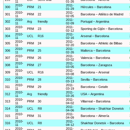
11
01-26
2010-
2011-
300
PRM
21
Hércules – Barcelona
11
01-29
2010-
2011-
301
PRM
22
Barcelona – Atlético de Madrid
11
02-05
2010-
2011-
302
Arg
friendly
Portugal – Argentina
11
02-09
2010-
2011-
303
PRM
23
Sporting de Gijón – Barcelona
11
02-12
2010-
2011-
304
UCL
R16
Arsenal – Barcelona
11
02-16
2010-
2011-
305
PRM
24
Barcelona – Athletic de Bilbao
11
02-20
2010-
2011-
306
PRM
25
Mallorca – Barcelona
11
02-26
2010-
2011-
307
PRM
26
Valencia – Barcelona
11
03-02
2010-
2011-
308
PRM
27
Barcelona – Zaragoza
11
03-05
2010-
2011-
309
UCL
R16
Barcelona – Arsenal
11
03-08
2010-
2011-
310
PRM
28
Sevilla – Barcelona
11
03-13
2010-
2011-
311
PRM
29
Barcelona – Getafe
11
03-19
2010-
2011-
312
Arg
friendly
USA – Argentina
11
03-26
2010-
2011-
313
PRM
30
Villarreal – Barcelona
11
04-02
2010-
2011-
314
UCL
R8
Barcelona – Shakhtar Donetsk
11
04-06
2010-
2011-
315
PRM
31
Barcelona – Almería
11
04-09
2010-
2011-
316
UCL
R8
Shakhtar Donetsk – Barcelona
11
04-12
2010-
2011-