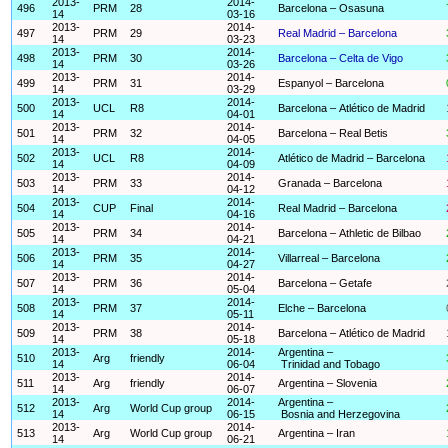
2013-
2014-
496
PRM
28
Barcelona – Osasuna
14
03-16
2013-
2014-
497
PRM
29
Real Madrid – Barcelona
14
03-23
2013-
2014-
498
PRM
30
Barcelona – Celta de Vigo
14
03-26
2013-
2014-
499
PRM
31
Espanyol – Barcelona
14
03-29
2013-
2014-
500
UCL
R8
Barcelona – Atlético de Madrid
14
04-01
2013-
2014-
501
PRM
32
Barcelona – Real Betis
14
04-05
2013-
2014-
502
UCL
R8
Atlético de Madrid – Barcelona
14
04-09
2013-
2014-
503
PRM
33
Granada – Barcelona
14
04-12
2013-
2014-
504
CUP
Final
Real Madrid – Barcelona
14
04-16
2013-
2014-
505
PRM
34
Barcelona – Athletic de Bilbao
14
04-21
2013-
2014-
506
PRM
35
Villarreal – Barcelona
14
04-27
2013-
2014-
507
PRM
36
Barcelona – Getafe
14
05-04
2013-
2014-
508
PRM
37
Elche – Barcelona
14
05-11
2013-
2014-
509
PRM
38
Barcelona – Atlético de Madrid
14
05-18
2013-
2014-
Argentina –
510
Arg
friendly
14
06-04
Trinidad and Tobago
2013-
2014-
511
Arg
friendly
Argentina – Slovenia
14
06-07
2013-
2014-
Argentina –
512
Arg
World Cup group
14
06-15
Bosnia and Herzegovina
2013-
2014-
513
Arg
World Cup group
Argentina – Iran
14
06-21