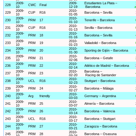
2009-
2009-
Estudiantes La Plata –
228
CWC
Final
10
12-19
Barcelona
a
2009-
2010-
229
CUP
R16
Barcelona – Sevilla
10
01-05
2009-
2010-
230
PRM
17
Tenerife – Barcelona
10
01-10
2009-
2010-
231
CUP
R16
Sevilla – Barcelona
10
01-13
2009-
2010-
232
PRM
18
Barcelona – Sevilla
10
01-16
2009-
2010-
233
PRM
19
Valladolid – Barcelona
10
01-23
2009-
2010-
234
PRM
20
Sporting de Gijón – Barcelona
10
01-30
2009-
2010-
235
PRM
21
Barcelona – Getafe
10
02-06
2009-
2010-
236
PRM
22
Atlético de Madrid – Barcelona
10
02-14
2009-
2010-
Barcelona –
237
PRM
23
10
02-20
Racing de Santander
2009-
2010-
238
UCL
R16
Stuttgart – Barcelona
10
02-23
2009-
2010-
239
PRM
24
Barcelona – Málaga
10
02-27
2009-
2010-
240
Arg
friendly
Germany – Argentina
10
03-03
2009-
2010-
241
PRM
25
Almería – Barcelona
10
03-07
2009-
2010-
242
PRM
26
Barcelona – Valencia
10
03-14
2009-
2010-
243
UCL
R16
Barcelona – Stuttgart
10
03-17
2009-
2010-
244
PRM
27
Zaragoza – Barcelona
10
03-21
2009-
2010-
245
PRM
28
Barcelona – Osasuna
10
03-24