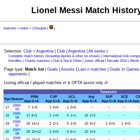
Lionel Messi Match History
matches
>
index
>
215oopta
|
|
Selection:
Club + Argentina
|
Club
|
Argentina
|
All senior
|
Complete match history (including injuries & other no-shows)
|
International club compet
friendlies
|
Charity matches
|
Club & Nat & Other
|
Junior official
|
Decade 2010
|
World
Page type:
Match list
|
Goals
|
Assists
|
Last n matches
|
Goals In Games
opponents
|
Listing official / played matches
⇄
& OPTA assist only
⇄
Seasons
PRM
CUP
UCL
Arg
SUP
SCE
C
Age
Season
App
G+A
App
G+A
App
G+A
App
G+A
App
G+A
App
G+A
App
2004-
17
7
1+0
1
0+0
1
0+0
–
–
–
05
2005-
18
17
6+2
2
1+0
6
1+1
10
2+3
–
–
06
2006-
19
26
14+2
2
2+1
5
1+0
10
4+2
2
0+0
1
0+0
07
2007-
20
28
10+12
3
0+0
9
6+1
10
3+3
–
–
08
2008-
21
31
23+11
8
6+1
12
9+5
9
3+2
–
–