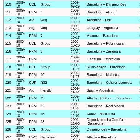
2009-
2009-
210
UCL
Group
Barcelona – Dynamo Kiev
10
09-29
2009-
2009-
211
PRM
6
Barcelona – Almería
10
10-03
2009-
2009-
212
Arg
wcq
Argentina – Peru
10
10-10
2009-
2009-
213
Arg
wcq
Uruguay – Argentina
10
10-14
2009-
2009-
214
PRM
7
Valencia – Barcelona
10
10-17
2009-
2009-
215
UCL
Group
Barcelona – Rubin Kazan
10
10-20
2009-
2009-
216
PRM
8
Barcelona – Zaragoza
10
10-25
2009-
2009-
217
PRM
9
Osasuna – Barcelona
10
10-31
2009-
2009-
218
UCL
Group
Rubin Kazan – Barcelona
10
11-04
2009-
2009-
219
PRM
10
Barcelona – Mallorca
10
11-07
2009-
2009-
220
CUP
R32
Barcelona – Cultural Leonesa
10
11-10
2009-
2009-
221
Arg
friendly
Spain – Argentina
10
11-14
2009-
2009-
222
PRM
11
Athletic de Bilbao – Barcelona
10
11-21
2009-
2009-
223
PRM
12
Barcelona – Real Madrid
10
11-29
2009-
2009-
224
PRM
15
Xerez – Barcelona
10
12-02
2009-
2009-
Deportivo de La Coruña –
225
PRM
13
10
12-05
Barcelona
2009-
2009-
226
UCL
Group
Dynamo Kiev – Barcelona
10
12-09
2009-
2009-
227
CWC
Semi-final
Atlante – Barcelona
10
12-16