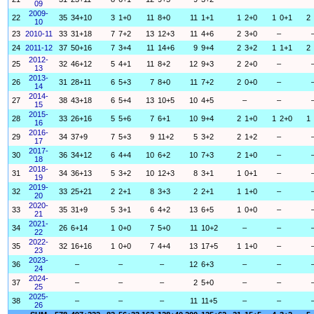
09
2009-
22
35
34+10
3
1+0
11
8+0
11
1+1
1
2+0
1
0+1
2
10
23
2010-11
33
31+18
7
7+2
13
12+3
11
4+6
2
3+0
–
24
2011-12
37
50+16
7
3+4
11
14+6
9
9+4
2
3+2
1
1+1
2
2012-
25
32
46+12
5
4+1
11
8+2
12
9+3
2
2+0
–
13
2013-
26
31
28+11
6
5+3
7
8+0
11
7+2
2
0+0
–
14
2014-
27
38
43+18
6
5+4
13
10+5
10
4+5
–
–
15
2015-
28
33
26+16
5
5+6
7
6+1
10
9+4
2
1+0
1
2+0
1
16
2016-
29
34
37+9
7
5+3
9
11+2
5
3+2
2
1+2
–
17
2017-
30
36
34+12
6
4+4
10
6+2
10
7+3
2
1+0
–
18
2018-
31
34
36+13
5
3+2
10
12+3
8
3+1
1
0+1
–
19
2019-
32
33
25+21
2
2+1
8
3+3
2
2+1
1
1+0
–
20
2020-
33
35
31+9
5
3+1
6
4+2
13
6+5
1
0+0
–
21
2021-
34
26
6+14
1
0+0
7
5+0
11
10+2
–
–
22
2022-
35
32
16+16
1
0+0
7
4+4
13
17+5
1
1+0
–
23
2023-
36
–
–
–
12
6+3
–
–
24
2024-
37
–
–
–
2
5+0
–
–
25
2025-
38
–
–
–
11
11+5
–
–
26