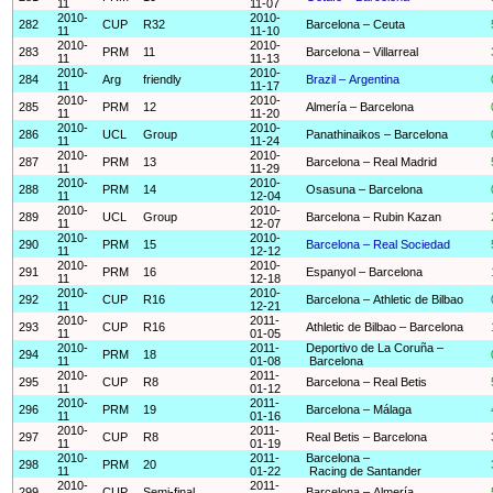
11
11-07
2010-
2010-
282
CUP
R32
Barcelona – Ceuta
11
11-10
2010-
2010-
283
PRM
11
Barcelona – Villarreal
11
11-13
2010-
2010-
284
Arg
friendly
Brazil – Argentina
11
11-17
2010-
2010-
285
PRM
12
Almería – Barcelona
11
11-20
2010-
2010-
286
UCL
Group
Panathinaikos – Barcelona
11
11-24
2010-
2010-
287
PRM
13
Barcelona – Real Madrid
11
11-29
2010-
2010-
288
PRM
14
Osasuna – Barcelona
11
12-04
2010-
2010-
289
UCL
Group
Barcelona – Rubin Kazan
11
12-07
2010-
2010-
290
PRM
15
Barcelona – Real Sociedad
11
12-12
2010-
2010-
291
PRM
16
Espanyol – Barcelona
11
12-18
2010-
2010-
292
CUP
R16
Barcelona – Athletic de Bilbao
11
12-21
2010-
2011-
293
CUP
R16
Athletic de Bilbao – Barcelona
11
01-05
2010-
2011-
Deportivo de La Coruña –
294
PRM
18
11
01-08
Barcelona
2010-
2011-
295
CUP
R8
Barcelona – Real Betis
11
01-12
2010-
2011-
296
PRM
19
Barcelona – Málaga
11
01-16
2010-
2011-
297
CUP
R8
Real Betis – Barcelona
11
01-19
2010-
2011-
Barcelona –
298
PRM
20
11
01-22
Racing de Santander
2010-
2011-
299
CUP
Semi-final
Barcelona – Almería