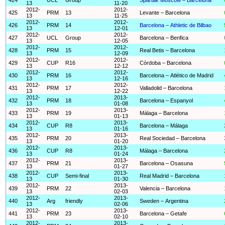
13
11-20
2012-
2012-
425
PRM
13
Levante – Barcelona
13
11-25
2012-
2012-
426
PRM
14
Barcelona – Athletic de Bilbao
13
12-01
2012-
2012-
427
UCL
Group
Barcelona – Benfica
13
12-05
2012-
2012-
428
PRM
15
Real Betis – Barcelona
13
12-09
2012-
2012-
429
CUP
R16
Córdoba – Barcelona
13
12-12
2012-
2012-
430
PRM
16
Barcelona – Atlético de Madrid
13
12-16
2012-
2012-
431
PRM
17
Valladolid – Barcelona
13
12-22
2012-
2013-
432
PRM
18
Barcelona – Espanyol
13
01-08
2012-
2013-
433
PRM
19
Málaga – Barcelona
13
01-13
2012-
2013-
434
CUP
R8
Barcelona – Málaga
13
01-16
2012-
2013-
435
PRM
20
Real Sociedad – Barcelona
13
01-20
2012-
2013-
436
CUP
R8
Málaga – Barcelona
13
01-24
2012-
2013-
437
PRM
21
Barcelona – Osasuna
13
01-27
2012-
2013-
438
CUP
Semi-final
Real Madrid – Barcelona
13
01-30
2012-
2013-
439
PRM
22
Valencia – Barcelona
13
02-03
2012-
2013-
440
Arg
friendly
Sweden – Argentina
13
02-06
2012-
2013-
441
PRM
23
Barcelona – Getafe
13
02-10
2012-
2013-