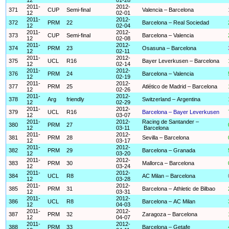
2011-
2012-
371
CUP
Semi-final
Valencia – Barcelona
12
02-01
2011-
2012-
372
PRM
22
Barcelona – Real Sociedad
12
02-04
2011-
2012-
373
CUP
Semi-final
Barcelona – Valencia
12
02-08
2011-
2012-
374
PRM
23
Osasuna – Barcelona
12
02-11
2011-
2012-
375
UCL
R16
Bayer Leverkusen – Barcelona
12
02-14
2011-
2012-
376
PRM
24
Barcelona – Valencia
12
02-19
2011-
2012-
377
PRM
25
Atlético de Madrid – Barcelona
12
02-26
2011-
2012-
378
Arg
friendly
Switzerland – Argentina
12
02-29
2011-
2012-
379
UCL
R16
Barcelona – Bayer Leverkusen
12
03-07
2011-
2012-
Racing de Santander –
380
PRM
27
12
03-11
Barcelona
2011-
2012-
381
PRM
28
Sevilla – Barcelona
12
03-17
2011-
2012-
382
PRM
29
Barcelona – Granada
12
03-20
2011-
2012-
383
PRM
30
Mallorca – Barcelona
12
03-24
2011-
2012-
384
UCL
R8
AC Milan – Barcelona
12
03-28
2011-
2012-
385
PRM
31
Barcelona – Athletic de Bilbao
12
03-31
2011-
2012-
386
UCL
R8
Barcelona – AC Milan
12
04-03
2011-
2012-
387
PRM
32
Zaragoza – Barcelona
12
04-07
2011-
2012-
388
PRM
33
Barcelona – Getafe