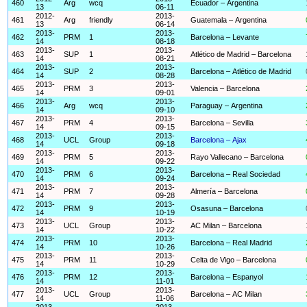
460
Arg
wcq
Ecuador – Argentina
13
06-11
2012-
2013-
461
Arg
friendly
Guatemala – Argentina
13
06-14
2013-
2013-
462
PRM
1
Barcelona – Levante
14
08-18
2013-
2013-
463
SUP
1
Atlético de Madrid – Barcelona
14
08-21
2013-
2013-
464
SUP
2
Barcelona – Atlético de Madrid
14
08-28
2013-
2013-
465
PRM
3
Valencia – Barcelona
14
09-01
2013-
2013-
466
Arg
wcq
Paraguay – Argentina
14
09-10
2013-
2013-
467
PRM
4
Barcelona – Sevilla
14
09-15
2013-
2013-
468
UCL
Group
Barcelona – Ajax
14
09-18
2013-
2013-
469
PRM
5
Rayo Vallecano – Barcelona
14
09-22
2013-
2013-
470
PRM
6
Barcelona – Real Sociedad
14
09-24
2013-
2013-
471
PRM
7
Almería – Barcelona
14
09-28
2013-
2013-
472
PRM
9
Osasuna – Barcelona
14
10-19
2013-
2013-
473
UCL
Group
AC Milan – Barcelona
14
10-22
2013-
2013-
474
PRM
10
Barcelona – Real Madrid
14
10-26
2013-
2013-
475
PRM
11
Celta de Vigo – Barcelona
14
10-29
2013-
2013-
476
PRM
12
Barcelona – Espanyol
14
11-01
2013-
2013-
477
UCL
Group
Barcelona – AC Milan
14
11-06
2013-
2013-