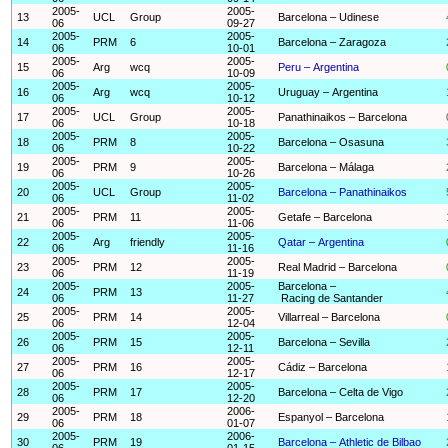
2005-
2005-
13
UCL
Group
Barcelona – Udinese
06
09-27
2005-
2005-
14
PRM
6
Barcelona – Zaragoza
06
10-01
2005-
2005-
15
Arg
wcq
Peru – Argentina
06
10-09
2005-
2005-
16
Arg
wcq
Uruguay – Argentina
06
10-12
2005-
2005-
17
UCL
Group
Panathinaikos – Barcelona
06
10-18
2005-
2005-
18
PRM
8
Barcelona – Osasuna
06
10-22
2005-
2005-
19
PRM
9
Barcelona – Málaga
06
10-26
2005-
2005-
20
UCL
Group
Barcelona – Panathinaikos
06
11-02
2005-
2005-
21
PRM
11
Getafe – Barcelona
06
11-06
2005-
2005-
22
Arg
friendly
Qatar – Argentina
06
11-16
2005-
2005-
23
PRM
12
Real Madrid – Barcelona
06
11-19
2005-
2005-
Barcelona –
24
PRM
13
06
11-27
Racing de Santander
2005-
2005-
25
PRM
14
Villarreal – Barcelona
06
12-04
2005-
2005-
26
PRM
15
Barcelona – Sevilla
06
12-11
2005-
2005-
27
PRM
16
Cádiz – Barcelona
06
12-17
2005-
2005-
28
PRM
17
Barcelona – Celta de Vigo
06
12-20
2005-
2006-
29
PRM
18
Espanyol – Barcelona
06
01-07
2005-
2006-
30
PRM
19
Barcelona – Athletic de Bilbao
06
01-15