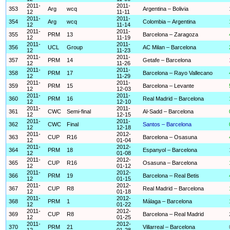
2011-
2011-
353
Arg
wcq
Argentina – Bolivia
12
11-11
2011-
2011-
354
Arg
wcq
Colombia – Argentina
12
11-14
2011-
2011-
355
PRM
13
Barcelona – Zaragoza
12
11-19
2011-
2011-
356
UCL
Group
AC Milan – Barcelona
12
11-23
2011-
2011-
357
PRM
14
Getafe – Barcelona
12
11-26
2011-
2011-
358
PRM
17
Barcelona – Rayo Vallecano
12
11-29
2011-
2011-
359
PRM
15
Barcelona – Levante
12
12-03
2011-
2011-
360
PRM
16
Real Madrid – Barcelona
12
12-10
2011-
2011-
361
CWC
Semi-final
Al-Sadd – Barcelona
12
12-15
2011-
2011-
362
CWC
Final
Santos – Barcelona
12
12-18
2011-
2012-
363
CUP
R16
Barcelona – Osasuna
12
01-04
2011-
2012-
364
PRM
18
Espanyol – Barcelona
12
01-08
2011-
2012-
365
CUP
R16
Osasuna – Barcelona
12
01-12
2011-
2012-
366
PRM
19
Barcelona – Real Betis
12
01-15
2011-
2012-
367
CUP
R8
Real Madrid – Barcelona
12
01-18
2011-
2012-
368
PRM
1
Málaga – Barcelona
12
01-22
2011-
2012-
369
CUP
R8
Barcelona – Real Madrid
12
01-25
2011-
2012-
370
PRM
21
Villarreal – Barcelona
12
01-28