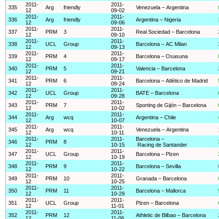
2011-
2011-
335
Arg
friendly
Venezuela – Argentina
12
09-02
2011-
2011-
336
Arg
friendly
Argentina – Nigeria
12
09-06
2011-
2011-
337
PRM
3
Real Sociedad – Barcelona
12
09-10
2011-
2011-
338
UCL
Group
Barcelona – AC Milan
12
09-13
2011-
2011-
339
PRM
4
Barcelona – Osasuna
12
09-17
2011-
2011-
340
PRM
5
Valencia – Barcelona
12
09-21
2011-
2011-
341
PRM
6
Barcelona – Atlético de Madrid
12
09-24
2011-
2011-
342
UCL
Group
BATE – Barcelona
12
09-28
2011-
2011-
343
PRM
7
Sporting de Gijón – Barcelona
12
10-02
2011-
2011-
344
Arg
wcq
Argentina – Chile
12
10-07
2011-
2011-
345
Arg
wcq
Venezuela – Argentina
12
10-11
2011-
2011-
Barcelona –
346
PRM
8
12
10-15
Racing de Santander
2011-
2011-
347
UCL
Group
Barcelona – Plzen
12
10-19
2011-
2011-
348
PRM
9
Barcelona – Sevilla
12
10-22
2011-
2011-
349
PRM
10
Granada – Barcelona
12
10-25
2011-
2011-
350
PRM
11
Barcelona – Mallorca
12
10-29
2011-
2011-
351
UCL
Group
Plzen – Barcelona
12
11-01
2011-
2011-
352
PRM
12
Athletic de Bilbao – Barcelona
12
11-06