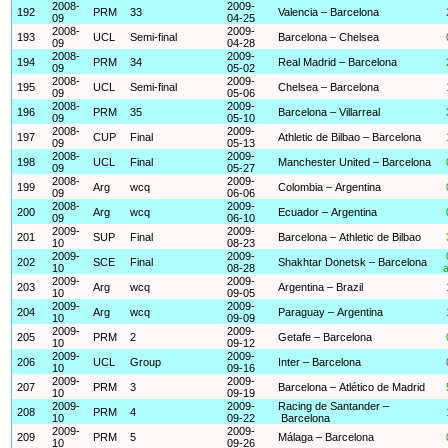
2008-
2009-
192
PRM
33
Valencia – Barcelona
09
04-25
2008-
2009-
193
UCL
Semi-final
Barcelona – Chelsea
09
04-28
2008-
2009-
194
PRM
34
Real Madrid – Barcelona
09
05-02
2008-
2009-
195
UCL
Semi-final
Chelsea – Barcelona
09
05-06
2008-
2009-
196
PRM
35
Barcelona – Villarreal
09
05-10
2008-
2009-
197
CUP
Final
Athletic de Bilbao – Barcelona
09
05-13
2008-
2009-
198
UCL
Final
Manchester United – Barcelona
09
05-27
2008-
2009-
199
Arg
wcq
Colombia – Argentina
09
06-06
2008-
2009-
200
Arg
wcq
Ecuador – Argentina
09
06-10
2009-
2009-
201
SUP
Final
Barcelona – Athletic de Bilbao
10
08-23
2009-
2009-
202
SCE
Final
Shakhtar Donetsk – Barcelona
10
08-28
a
2009-
2009-
203
Arg
wcq
Argentina – Brazil
10
09-05
2009-
2009-
204
Arg
wcq
Paraguay – Argentina
10
09-09
2009-
2009-
205
PRM
2
Getafe – Barcelona
10
09-12
2009-
2009-
206
UCL
Group
Inter – Barcelona
10
09-16
2009-
2009-
207
PRM
3
Barcelona – Atlético de Madrid
10
09-19
2009-
2009-
Racing de Santander –
208
PRM
4
10
09-22
Barcelona
2009-
2009-
209
PRM
5
Málaga – Barcelona
10
09-26