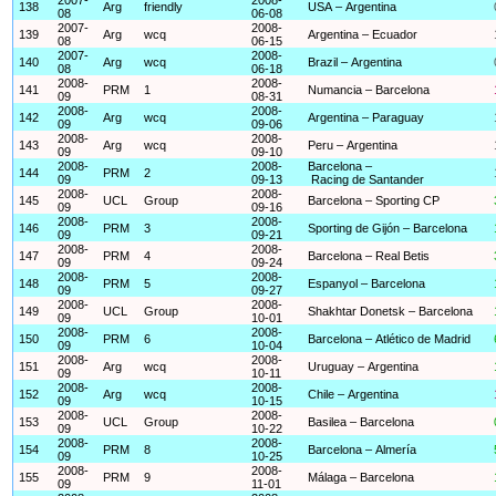
138
Arg
friendly
USA – Argentina
08
06-08
2007-
2008-
139
Arg
wcq
Argentina – Ecuador
08
06-15
2007-
2008-
140
Arg
wcq
Brazil – Argentina
08
06-18
2008-
2008-
141
PRM
1
Numancia – Barcelona
09
08-31
2008-
2008-
142
Arg
wcq
Argentina – Paraguay
09
09-06
2008-
2008-
143
Arg
wcq
Peru – Argentina
09
09-10
2008-
2008-
Barcelona –
144
PRM
2
09
09-13
Racing de Santander
2008-
2008-
145
UCL
Group
Barcelona – Sporting CP
09
09-16
2008-
2008-
146
PRM
3
Sporting de Gijón – Barcelona
09
09-21
2008-
2008-
147
PRM
4
Barcelona – Real Betis
09
09-24
2008-
2008-
148
PRM
5
Espanyol – Barcelona
09
09-27
2008-
2008-
149
UCL
Group
Shakhtar Donetsk – Barcelona
09
10-01
2008-
2008-
150
PRM
6
Barcelona – Atlético de Madrid
09
10-04
2008-
2008-
151
Arg
wcq
Uruguay – Argentina
09
10-11
2008-
2008-
152
Arg
wcq
Chile – Argentina
09
10-15
2008-
2008-
153
UCL
Group
Basilea – Barcelona
09
10-22
2008-
2008-
154
PRM
8
Barcelona – Almería
09
10-25
2008-
2008-
155
PRM
9
Málaga – Barcelona
09
11-01