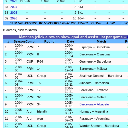
36
2023
19
9+6
1
0+0
2
0+0
8
8+1
–
–
–
37
2024
–
–
–
8
6+3
–
–
–
38
2025
–
–
–
2
3+1
–
–
–
39
2026
–
–
–
10
10+4
–
–
–
SUM
578
497+222
82
56+33
163
128+40
200
125+62
21
15+5
4
3+2
5
5+
(Sources, click to show)
Matches (click a row to show goal and assist list per game –
#
Season
Comp.
Round
Date
Match
R
2004-
2004-
1
PRM
7
Espanyol – Barcelona
05
10-16
2004-
2004-
2
PRM
8
Barcelona – Osasuna
05
10-24
2004-
2004-
3
CUP
R64
Gramenet – Barcelona
05
10-27
2004-
2004-
4
PRM
14
Barcelona – Málaga
05
12-04
2004-
2004-
5
UCL
Group
Shakhtar Donetsk – Barcelona
05
12-07
2004-
2004-
6
PRM
15
Albacete – Barcelona
05
12-11
2004-
2004-
7
PRM
17
Barcelona – Levante
05
12-21
2004-
2005-
8
PRM
32
Barcelona – Getafe
05
04-17
2004-
2005-
9
PRM
34
Barcelona – Albacete
05
05-01
2005-
2005-
10
Arg
friendly
Hungary – Argentina
06
08-17
2005-
2005-
11
Arg
wcq
Paraguay – Argentina
06
09-03
2005-
2005-
12
UCL
Group
Werder Bremen – Barcelona
06
09-14