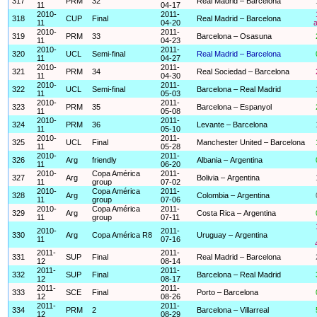
317
PRM
32
Real Madrid – Barcelona
11
04-17
2010-
2011-
318
CUP
Final
Real Madrid – Barcelona
11
04-20
a
2010-
2011-
319
PRM
33
Barcelona – Osasuna
11
04-23
2010-
2011-
320
UCL
Semi-final
Real Madrid – Barcelona
11
04-27
2010-
2011-
321
PRM
34
Real Sociedad – Barcelona
11
04-30
2010-
2011-
322
UCL
Semi-final
Barcelona – Real Madrid
11
05-03
2010-
2011-
323
PRM
35
Barcelona – Espanyol
11
05-08
2010-
2011-
324
PRM
36
Levante – Barcelona
11
05-10
2010-
2011-
325
UCL
Final
Manchester United – Barcelona
11
05-28
2010-
2011-
326
Arg
friendly
Albania – Argentina
11
06-20
2010-
Copa América
2011-
327
Arg
Bolivia – Argentina
11
group
07-02
2010-
Copa América
2011-
328
Arg
Colombia – Argentina
11
group
07-06
2010-
Copa América
2011-
329
Arg
Costa Rica – Argentina
11
group
07-11
2010-
2011-
330
Arg
Copa América R8
Uruguay – Argentina
11
07-16
2011-
2011-
331
SUP
Final
Real Madrid – Barcelona
12
08-14
2011-
2011-
332
SUP
Final
Barcelona – Real Madrid
12
08-17
2011-
2011-
333
SCE
Final
Porto – Barcelona
12
08-26
2011-
2011-
334
PRM
2
Barcelona – Villarreal
12
08-29