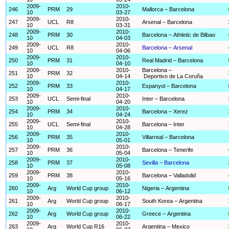
2009-
2010-
246
PRM
29
Mallorca – Barcelona
10
03-27
2009-
2010-
247
UCL
R8
Arsenal – Barcelona
10
03-31
2009-
2010-
248
PRM
30
Barcelona – Athletic de Bilbao
10
04-03
2009-
2010-
249
UCL
R8
Barcelona – Arsenal
10
04-06
2009-
2010-
250
PRM
31
Real Madrid – Barcelona
10
04-10
2009-
2010-
Barcelona –
251
PRM
32
10
04-14
Deportivo de La Coruña
2009-
2010-
252
PRM
33
Espanyol – Barcelona
10
04-17
2009-
2010-
253
UCL
Semi-final
Inter – Barcelona
10
04-20
2009-
2010-
254
PRM
34
Barcelona – Xerez
10
04-24
2009-
2010-
255
UCL
Semi-final
Barcelona – Inter
10
04-28
2009-
2010-
256
PRM
35
Villarreal – Barcelona
10
05-01
2009-
2010-
257
PRM
36
Barcelona – Tenerife
10
05-04
2009-
2010-
258
PRM
37
Sevilla – Barcelona
10
05-08
2009-
2010-
259
PRM
38
Barcelona – Valladolid
10
05-16
2009-
2010-
260
Arg
World Cup group
Nigeria – Argentina
10
06-12
2009-
2010-
261
Arg
World Cup group
South Korea – Argentina
10
06-17
2009-
2010-
262
Arg
World Cup group
Greece – Argentina
10
06-22
2009-
2010-
263
Arg
World Cup R16
Argentina – Mexico