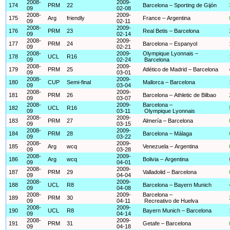
2008-
2009-
174
PRM
22
Barcelona – Sporting de Gijón
09
02-08
2008-
2009-
175
Arg
friendly
France – Argentina
09
02-11
2008-
2009-
176
PRM
23
Real Betis – Barcelona
09
02-14
2008-
2009-
177
PRM
24
Barcelona – Espanyol
09
02-21
2008-
2009-
Olympique Lyonnais –
178
UCL
R16
09
02-24
Barcelona
2008-
2009-
179
PRM
25
Atlético de Madrid – Barcelona
09
03-01
2008-
2009-
180
CUP
Semi-final
Mallorca – Barcelona
09
03-04
2008-
2009-
181
PRM
26
Barcelona – Athletic de Bilbao
09
03-07
2008-
2009-
Barcelona –
182
UCL
R16
09
03-11
Olympique Lyonnais
2008-
2009-
183
PRM
27
Almería – Barcelona
09
03-15
2008-
2009-
184
PRM
28
Barcelona – Málaga
09
03-22
2008-
2009-
185
Arg
wcq
Venezuela – Argentina
09
03-28
2008-
2009-
186
Arg
wcq
Bolivia – Argentina
09
04-01
2008-
2009-
187
PRM
29
Valladolid – Barcelona
09
04-04
2008-
2009-
188
UCL
R8
Barcelona – Bayern Munich
09
04-08
2008-
2009-
Barcelona –
189
PRM
30
09
04-11
Recreativo de Huelva
2008-
2009-
190
UCL
R8
Bayern Munich – Barcelona
09
04-14
2008-
2009-
191
PRM
31
Getafe – Barcelona
09
04-18