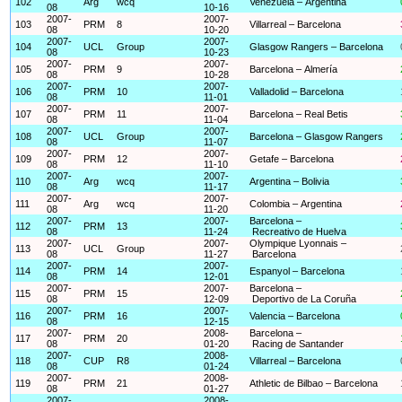
102
Arg
wcq
Venezuela – Argentina
08
10-16
2007-
2007-
103
PRM
8
Villarreal – Barcelona
08
10-20
2007-
2007-
104
UCL
Group
Glasgow Rangers – Barcelona
08
10-23
2007-
2007-
105
PRM
9
Barcelona – Almería
08
10-28
2007-
2007-
106
PRM
10
Valladolid – Barcelona
08
11-01
2007-
2007-
107
PRM
11
Barcelona – Real Betis
08
11-04
2007-
2007-
108
UCL
Group
Barcelona – Glasgow Rangers
08
11-07
2007-
2007-
109
PRM
12
Getafe – Barcelona
08
11-10
2007-
2007-
110
Arg
wcq
Argentina – Bolivia
08
11-17
2007-
2007-
111
Arg
wcq
Colombia – Argentina
08
11-20
2007-
2007-
Barcelona –
112
PRM
13
08
11-24
Recreativo de Huelva
2007-
2007-
Olympique Lyonnais –
113
UCL
Group
08
11-27
Barcelona
2007-
2007-
114
PRM
14
Espanyol – Barcelona
08
12-01
2007-
2007-
Barcelona –
115
PRM
15
08
12-09
Deportivo de La Coruña
2007-
2007-
116
PRM
16
Valencia – Barcelona
08
12-15
2007-
2008-
Barcelona –
117
PRM
20
08
01-20
Racing de Santander
2007-
2008-
118
CUP
R8
Villarreal – Barcelona
08
01-24
2007-
2008-
119
PRM
21
Athletic de Bilbao – Barcelona
08
01-27
2007-
2008-