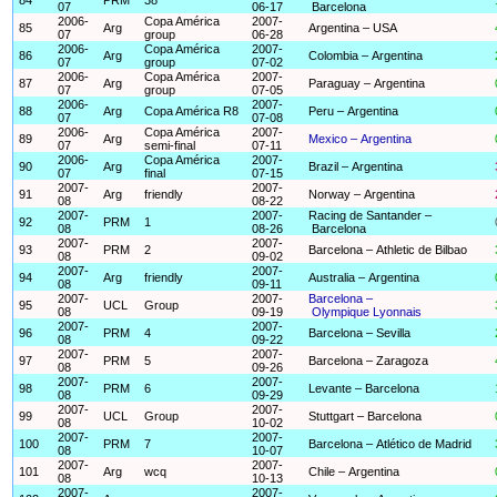
07
06-17
Barcelona
2006-
Copa América
2007-
85
Arg
Argentina – USA
07
group
06-28
2006-
Copa América
2007-
86
Arg
Colombia – Argentina
07
group
07-02
2006-
Copa América
2007-
87
Arg
Paraguay – Argentina
07
group
07-05
2006-
2007-
88
Arg
Copa América R8
Peru – Argentina
07
07-08
2006-
Copa América
2007-
89
Arg
Mexico – Argentina
07
semi-final
07-11
2006-
Copa América
2007-
90
Arg
Brazil – Argentina
07
final
07-15
2007-
2007-
91
Arg
friendly
Norway – Argentina
08
08-22
2007-
2007-
Racing de Santander –
92
PRM
1
08
08-26
Barcelona
2007-
2007-
93
PRM
2
Barcelona – Athletic de Bilbao
08
09-02
2007-
2007-
94
Arg
friendly
Australia – Argentina
08
09-11
2007-
2007-
Barcelona –
95
UCL
Group
08
09-19
Olympique Lyonnais
2007-
2007-
96
PRM
4
Barcelona – Sevilla
08
09-22
2007-
2007-
97
PRM
5
Barcelona – Zaragoza
08
09-26
2007-
2007-
98
PRM
6
Levante – Barcelona
08
09-29
2007-
2007-
99
UCL
Group
Stuttgart – Barcelona
08
10-02
2007-
2007-
100
PRM
7
Barcelona – Atlético de Madrid
08
10-07
2007-
2007-
101
Arg
wcq
Chile – Argentina
08
10-13
2007-
2007-