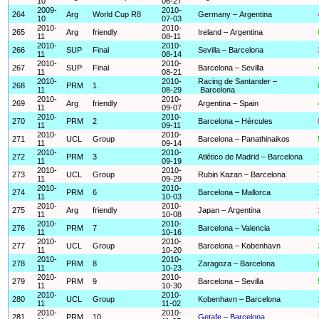
10
06-27
2009-
2010-
264
Arg
World Cup R8
Germany – Argentina
10
07-03
2010-
2010-
265
Arg
friendly
Ireland – Argentina
11
08-11
2010-
2010-
266
SUP
Final
Sevilla – Barcelona
11
08-14
2010-
2010-
267
SUP
Final
Barcelona – Sevilla
11
08-21
2010-
2010-
Racing de Santander –
268
PRM
1
11
08-29
Barcelona
2010-
2010-
269
Arg
friendly
Argentina – Spain
11
09-07
2010-
2010-
270
PRM
2
Barcelona – Hércules
11
09-11
2010-
2010-
271
UCL
Group
Barcelona – Panathinaikos
11
09-14
2010-
2010-
272
PRM
3
Atlético de Madrid – Barcelona
11
09-19
2010-
2010-
273
UCL
Group
Rubin Kazan – Barcelona
11
09-29
2010-
2010-
274
PRM
6
Barcelona – Mallorca
11
10-03
2010-
2010-
275
Arg
friendly
Japan – Argentina
11
10-08
2010-
2010-
276
PRM
7
Barcelona – Valencia
11
10-16
2010-
2010-
277
UCL
Group
Barcelona – Kobenhavn
11
10-20
2010-
2010-
278
PRM
8
Zaragoza – Barcelona
11
10-23
2010-
2010-
279
PRM
9
Barcelona – Sevilla
11
10-30
2010-
2010-
280
UCL
Group
Kobenhavn – Barcelona
11
11-02
2010-
2010-
281
PRM
10
Getafe – Barcelona