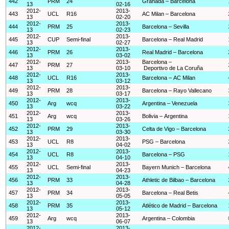
442
PRM
24
Granada – Barcelona
13
02-16
2012-
2013-
443
UCL
R16
AC Milan – Barcelona
13
02-20
2012-
2013-
444
PRM
25
Barcelona – Sevilla
13
02-23
2012-
2013-
445
CUP
Semi-final
Barcelona – Real Madrid
13
02-27
2012-
2013-
446
PRM
26
Real Madrid – Barcelona
13
03-02
2012-
2013-
Barcelona –
447
PRM
27
13
03-10
Deportivo de La Coruña
2012-
2013-
448
UCL
R16
Barcelona – AC Milan
13
03-12
2012-
2013-
449
PRM
28
Barcelona – Rayo Vallecano
13
03-17
2012-
2013-
450
Arg
wcq
Argentina – Venezuela
13
03-22
2012-
2013-
451
Arg
wcq
Bolivia – Argentina
13
03-26
2012-
2013-
452
PRM
29
Celta de Vigo – Barcelona
13
03-30
2012-
2013-
453
UCL
R8
PSG – Barcelona
13
04-02
2012-
2013-
454
UCL
R8
Barcelona – PSG
13
04-10
2012-
2013-
455
UCL
Semi-final
Bayern Munich – Barcelona
13
04-23
2012-
2013-
456
PRM
33
Athletic de Bilbao – Barcelona
13
04-28
2012-
2013-
457
PRM
34
Barcelona – Real Betis
13
05-05
2012-
2013-
458
PRM
35
Atlético de Madrid – Barcelona
13
05-12
2012-
2013-
459
Arg
wcq
Argentina – Colombia
13
06-07
2012-
2013-